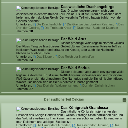
Das westliche Drachengebirge
Das Drachengebirge streckt sich vom
östlichen bis in den westlichen Teil Celcias. Es ist die Grenze zwischen dem
hellen und dem dunklen Reich. Der westliche Teil wird hauptsächlich von den
Goblins bewohnt.
Unterforen:
Die Drachenhöhle
,
Die Grenze des dunklen Reiches
,
Das
Dorf der Goblins
,
Die Trollstadt Kroar
,
Drachma - Stadt der Drachen
Themen:
28
Der Wald Arus
Dieser prächtige Wald liegt im Norden Celcias.
Der Fluss Tangros lässt dieses Gebiet blühen. Ein einsamer Priester ließ sich
in diesem Wald nieder und erbaute ein Kloster, aber auch die Nachtelfen
blieben nicht ohne Taten.
Unterforen:
Das Kloster
,
Das Reich der Nachtelfen
Themen:
34
Der Wald Sarius
Dieser seltsame, aber auch einzigartige Wald
liegt im Südwesten. Er ist zum Großteil ertränkt in Wasser und nur mit einem
Floß lässt er sich durchquehren. Die Namudus sind die Einheimischen dieses
Waldes, sie haben sich dessen Nachteile zunutze gemacht.
Unterforen:
Das Dorf der Waldmenschen
,
Dorf der Einheimischen
Themen:
27
Der südliche Teil Celcias
Das Königreich Grandessa
Das nördliche Königreich steht unter den
Fittichen des Königs Hendrik dem Zweiten. Strenge Sitten herrschen hier und
das Volk ist zweitrangig. Hier kann man nur ein schönes Leben führen, wenn
man Reichtum und adeliges Blut besitzt.
Unterforen:
Die Hauptstadt Grandea
,
Das Grenzdorf Troman
,
Das