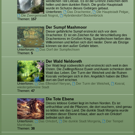
westlichen Teil Celcias. Es ist die Grenze zwischen dem
hellen und dem dunklen Reich. Die große Hauptstadt
wurde im Schutze dieses Gebirges gebaut.
Unterforen:
Das Drachentor
,
Die Hauptstadt Pelgar
,
Die Zwergenstadt Nogrot
,
Hybridendorf Bockenbrück
Themen:
157
Der Sumpf Mashmoor
Dieser gefährliche Sumpf erstreckt sich vor dem
Drachentor. Er ist ein Zeichen für die Verschließung des
Drachentores im Großen Krieg. Sumpfechsen hießen dies
Willkommen und ließen sich dort nieder. Denn als Einzige
können sie dort außer Gefahr leben.
Unterforum:
Das Dorf der Sumpfechsen
Themen:
5
Der Wald Neldoreth
Der Wald liegt südwestlich und erstreckt sich weit in den
Osten. Die Zwillingsflüsse Euwin und Auwin schenken dem
Wald das Leben. Der Turm der Weisheit und die Ruinen
Kosrals verbergen sich in ihm. Angeblich haben die Elfen
dort ein Dorf errichtet.
Unterforen:
Das Elfendorf Neryan
,
Der Turm der Weisheit
,
Kosral,
wiedergeborene Stadt
Themen:
47
Die Tote Ebene
Dieses leblose Gebiet liegt im hohen Norden. Es ist
unfruchtbar und die Pflanzen, die dort wuchern, sind genau
so leblos wie das Land. Die dunkle Stadt Morgeria wurde
inmitten dieser Ebene erbaut, aber auch ein Orkdorf
befindet sich dort.
Unterforen:
Das Orkdorf
,
Die dunkle Stadt Morgeria
,
Der Tempel
Manthalas
Themen:
38