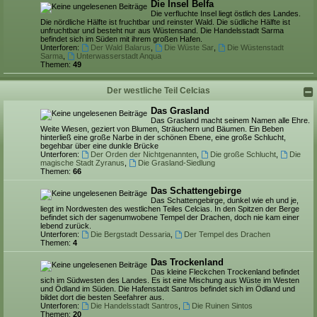
Die Insel Belfa
Die verfluchte Insel liegt östlich des Landes.
Die nördliche Hälfte ist fruchtbar und reinster Wald. Die südliche Hälfte ist
unfruchtbar und besteht nur aus Wüstensand. Die Handelsstadt Sarma
befindet sich im Süden mit ihrem großen Hafen.
Unterforen:
Der Wald Balarus
,
Die Wüste Sar
,
Die Wüstenstadt
Sarma
,
Unterwasserstadt Anqua
Themen:
49
Der westliche Teil Celcias
Das Grasland
Das Grasland macht seinem Namen alle Ehre.
Weite Wiesen, geziert von Blumen, Sträuchern und Bäumen. Ein Beben
hinterließ eine große Narbe in der schönen Ebene, eine große Schlucht,
begehbar über eine dunkle Brücke
Unterforen:
Der Orden der Nichtgenannten
,
Die große Schlucht
,
Die
magische Stadt Zyranus
,
Die Grasland-Siedlung
Themen:
66
Das Schattengebirge
Das Schattengebirge, dunkel wie eh und je,
liegt im Nordwesten des westlichen Teiles Celcias. In den Spitzen der Berge
befindet sich der sagenumwobene Tempel der Drachen, doch nie kam einer
lebend zurück.
Unterforen:
Die Bergstadt Dessaria
,
Der Tempel des Drachen
Themen:
4
Das Trockenland
Das kleine Fleckchen Trockenland befindet
sich im Südwesten des Landes. Es ist eine Mischung aus Wüste im Westen
und Ödland im Süden. Die Hafenstadt Santros befindet sich im Ödland und
bildet dort die besten Seefahrer aus.
Unterforen:
Die Handelsstadt Santros
,
Die Ruinen Sintos
Themen:
20