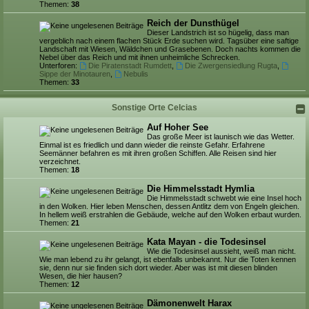
Themen:
38
Reich der Dunsthügel
Dieser Landstrich ist so hügelig, dass man
vergeblich nach einem flachen Stück Erde suchen wird. Tagsüber eine saftige
Landschaft mit Wiesen, Wäldchen und Grasebenen. Doch nachts kommen die
Nebel über das Reich und mit ihnen unheimliche Schrecken.
Unterforen:
Die Piratenstadt Rumdett
,
Die Zwergensiedlung Rugta
,
Sippe der Minotauren
,
Nebulis
Themen:
33
Sonstige Orte Celcias
Auf Hoher See
Das große Meer ist launisch wie das Wetter.
Einmal ist es friedlich und dann wieder die reinste Gefahr. Erfahrene
Seemänner befahren es mit ihren großen Schiffen. Alle Reisen sind hier
verzeichnet.
Themen:
18
Die Himmelsstadt Hymlia
Die Himmelsstadt schwebt wie eine Insel hoch
in den Wolken. Hier leben Menschen, dessen Antlitz dem von Engeln gleichen.
In hellem weiß erstrahlen die Gebäude, welche auf den Wolken erbaut wurden.
Themen:
21
Kata Mayan - die Todesinsel
Wie die Todesinsel aussieht, weiß man nicht.
Wie man lebend zu ihr gelangt, ist ebenfalls unbekannt. Nur die Toten kennen
sie, denn nur sie finden sich dort wieder. Aber was ist mit diesen blinden
Wesen, die hier hausen?
Themen:
12
Dämonenwelt Harax