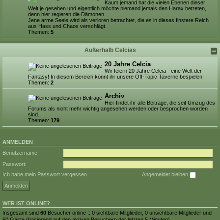
Kaum jemand hat die vielen Ebenen dieser
Welt je gesehen und eigentlich möchte niemand jemals den Harax betreten,
denn hier regieren die Dämonen.
Jene arme Seele wird als verloren betrachtet, die es in dieses finstere Reich
aus Hass und Chaos verschlägt.
Themen:
5
Außerhalb Celcias
20 Jahre Celcia
Wir feiern 20 Jahre Celcia - eine Welt der
Fantasy! In diesem Bereich könnt ihr unsere Off-Topic Taverne bespielen
Themen:
2
Archiv
Hier findet ihr alle Beiträge, die seit Umzug des
Forums als nicht mehr wichtig angesehen werden oder besprochen worden
sind.
Themen:
179
ANMELDEN
Benutzername:
Passwort:
Ich habe mein Passwort vergessen
Angemeldet bleiben
WER IST ONLINE?
Insgesamt sind
60
Besucher online :: 0 sichtbare Mitglieder, 0 unsichtbare Mitglieder und
60 Gäste (basierend auf den aktiven Besuchern der letzten 5 Minuten)