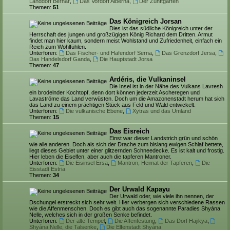
Landdorf Bernar
,
Das Vordorf Alberna
,
Der Zunftgarten
Themen:
51
Das Königreich Jorsan
Dies ist das südliche Königreich unter der
Herrschaft des jungen und großzügigen König Richard dem Dritten. Armut
findet man hier kaum, sondern meist Wohlstand und Zufriedenheit, einfach ein
Reich zum Wohlfühlen.
Unterforen:
Das Fischer- und Hafendorf Serna
,
Das Grenzdorf Jersa
,
Das Handelsdorf Ganda
,
Die Hauptstadt Jorsa
Themen:
47
Ardéris, die Vulkaninsel
Die Insel ist in der Nähe des Vulkans Lavresh
ein brodelnder Kochtopf, denn dort können jederzeit Ascheregen und
Lavaströme das Land verwüsten. Doch um die Amazonenstadt herum hat sich
das Land zu einem prächtigen Stück aus Feld und Wald entwickelt.
Unterforen:
Die vulkanische Ebene
,
Xytras und das Umland
Themen:
15
Das Eisreich
Einst war dieser Landstrich grün und schön
wie alle anderen. Doch als sich der Drache zum bislang ewigen Schlaf bettete,
liegt dieses Gebiet unter einer glitzernden Schneedecke. Es ist kalt und frostig.
Hier leben die Eiselfen, aber auch die tapferen Mantroner.
Unterforen:
Die Eisinsel Ersa
,
Mantron, Heimat der Tapferen
,
Die
Eisstadt Estria
Themen:
34
Der Urwald Kapayu
Der Urwald oder, wie viele ihn nennen, der
Dschungel erstreckt sich sehr weit. Hier verbergen sich verschiedene Rassen
wie die Affenmenschen. Doch es gibt auch das sogenannte Paradies Shyána
Nelle, welches sich in der großen Senke befindet.
Unterforen:
Der alte Tempel
,
Die Affenfestung
,
Das Dorf Hajikya
,
Shyána Nelle, die Talsenke
,
Die Elfenstadt Shyána