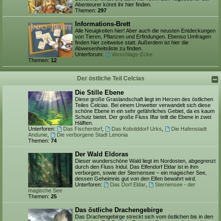
Abenteurer könnt ihr hier finden.
Themen:
297
Informations-Brett
Alle Neuigkeiten hier! Aber auch die neusten Entdeckungen
von Tieren, Pflanzen und Erfindungen. Ebenso Umfragen
finden hier zeitweise statt. Außerdem ist hier die
Abwesenheitsliste zu finden.
Unterforum:
Vorschlags-Ecke
Themen:
12
Der östliche Teil Celcias
Die Stille Ebene
Diese große Graslandschaft liegt im Herzen des östlichen
Teiles Celcias. Bei einem Unwetter verwandelt sich diese
schöne Ebene in ein sehr gefährliches Gebiet, da es kaum
Schutz bietet. Der große Fluss Ilfar teilt die Ebene in zwei
Hälften.
Unterforen:
Das Fischerdorf
,
Das Kobolddorf Urks
,
Die Hafenstadt
Andunie
,
Die verborgene Stadt Lenonia
Themen:
74
Der Wald Eldoras
Dieser wunderschöne Wald liegt im Nordosten, abgegrenzt
durch den Fluss Iridul. Das Elfendorf Eldar ist in ihm
verborgen, sowie der Sternensee – ein magischer See,
dessen Geheimnis gut von den Elfen bewahrt wird.
Unterforen:
Das Dorf Eldar
,
Sternensee - der
magische See
Themen:
25
Das östliche Drachengebirge
Das Drachengebirge streckt sich vom östlichen bis in den