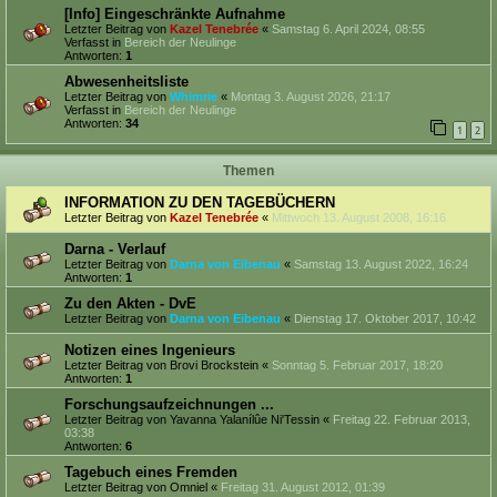
[Info] Eingeschränkte Aufnahme
Letzter Beitrag von
Kazel Tenebrée
«
Samstag 6. April 2024, 08:55
Verfasst in
Bereich der Neulinge
Antworten:
1
Abwesenheitsliste
Letzter Beitrag von
Whimrie
«
Montag 3. August 2026, 21:17
Verfasst in
Bereich der Neulinge
Antworten:
34
1
2
Themen
INFORMATION ZU DEN TAGEBÜCHERN
Letzter Beitrag von
Kazel Tenebrée
«
Mittwoch 13. August 2008, 16:16
Darna - Verlauf
Letzter Beitrag von
Darna von Eibenau
«
Samstag 13. August 2022, 16:24
Antworten:
1
Zu den Akten - DvE
Letzter Beitrag von
Darna von Eibenau
«
Dienstag 17. Oktober 2017, 10:42
Notizen eines Ingenieurs
Letzter Beitrag von
Brovi Brockstein
«
Sonntag 5. Februar 2017, 18:20
Antworten:
1
Forschungsaufzeichnungen ...
Letzter Beitrag von
Yavanna Yalanílûe Ni'Tessin
«
Freitag 22. Februar 2013,
03:38
Antworten:
6
Tagebuch eines Fremden
Letzter Beitrag von
Omniel
«
Freitag 31. August 2012, 01:39