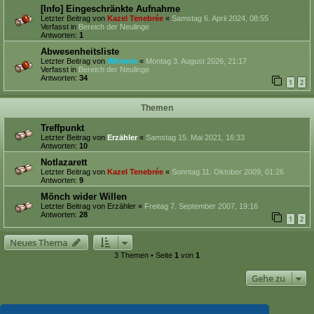
[Info] Eingeschränkte Aufnahme
Letzter Beitrag von
Kazel Tenebrée
«
Samstag 6. April 2024, 08:55
Verfasst in
Bereich der Neulinge
Antworten:
1
Abwesenheitsliste
Letzter Beitrag von
Whimrie
«
Montag 3. August 2026, 21:17
Verfasst in
Bereich der Neulinge
Antworten:
34
1
2
Themen
Treffpunkt
Letzter Beitrag von
Erzähler
«
Samstag 15. Mai 2021, 16:33
Antworten:
10
Notlazarett
Letzter Beitrag von
Kazel Tenebrée
«
Sonntag 11. Oktober 2009, 01:26
Antworten:
9
Mönch wider Willen
Letzter Beitrag von
Erzähler
«
Freitag 7. September 2007, 19:16
Antworten:
28
1
2
Neues Thema
3 Themen • Seite
1
von
1
Gehe zu
BERECHTIGUNGEN IN DIESEM FORUM