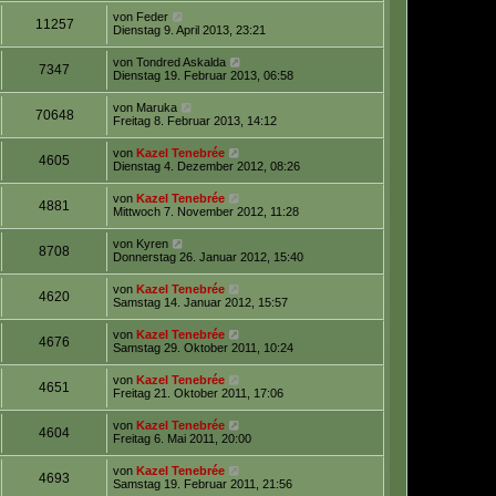
von
Feder
11257
Dienstag 9. April 2013, 23:21
von
Tondred Askalda
7347
Dienstag 19. Februar 2013, 06:58
von
Maruka
70648
Freitag 8. Februar 2013, 14:12
von
Kazel Tenebrée
4605
Dienstag 4. Dezember 2012, 08:26
von
Kazel Tenebrée
4881
Mittwoch 7. November 2012, 11:28
von
Kyren
8708
Donnerstag 26. Januar 2012, 15:40
von
Kazel Tenebrée
4620
Samstag 14. Januar 2012, 15:57
von
Kazel Tenebrée
4676
Samstag 29. Oktober 2011, 10:24
von
Kazel Tenebrée
4651
Freitag 21. Oktober 2011, 17:06
von
Kazel Tenebrée
4604
Freitag 6. Mai 2011, 20:00
von
Kazel Tenebrée
4693
Samstag 19. Februar 2011, 21:56