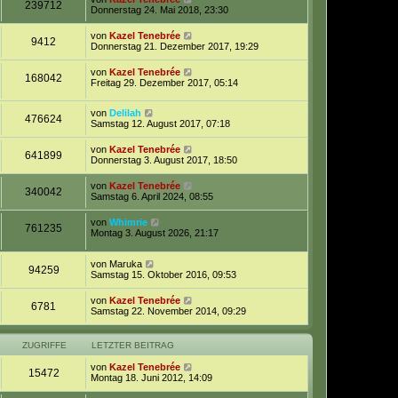
239712
Donnerstag 24. Mai 2018, 23:30
von
Kazel Tenebrée
9412
Donnerstag 21. Dezember 2017, 19:29
von
Kazel Tenebrée
168042
Freitag 29. Dezember 2017, 05:14
von
Delilah
476624
Samstag 12. August 2017, 07:18
von
Kazel Tenebrée
641899
Donnerstag 3. August 2017, 18:50
von
Kazel Tenebrée
340042
Samstag 6. April 2024, 08:55
von
Whimrie
761235
Montag 3. August 2026, 21:17
von
Maruka
94259
Samstag 15. Oktober 2016, 09:53
von
Kazel Tenebrée
6781
Samstag 22. November 2014, 09:29
ZUGRIFFE
LETZTER BEITRAG
von
Kazel Tenebrée
15472
Montag 18. Juni 2012, 14:09