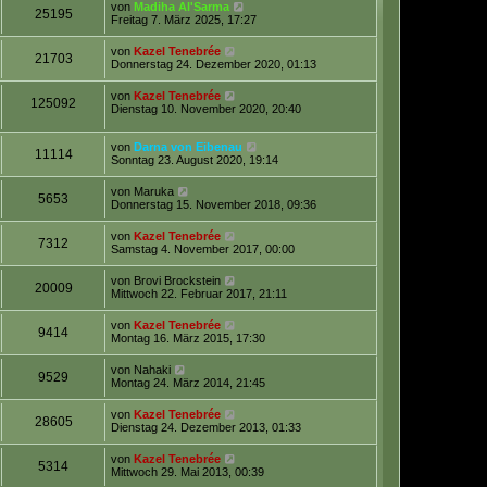
von
Madiha Al'Sarma
25195
Freitag 7. März 2025, 17:27
von
Kazel Tenebrée
21703
Donnerstag 24. Dezember 2020, 01:13
von
Kazel Tenebrée
125092
Dienstag 10. November 2020, 20:40
von
Darna von Eibenau
11114
Sonntag 23. August 2020, 19:14
von
Maruka
5653
Donnerstag 15. November 2018, 09:36
von
Kazel Tenebrée
7312
Samstag 4. November 2017, 00:00
von
Brovi Brockstein
20009
Mittwoch 22. Februar 2017, 21:11
von
Kazel Tenebrée
9414
Montag 16. März 2015, 17:30
von
Nahaki
9529
Montag 24. März 2014, 21:45
von
Kazel Tenebrée
28605
Dienstag 24. Dezember 2013, 01:33
von
Kazel Tenebrée
5314
Mittwoch 29. Mai 2013, 00:39