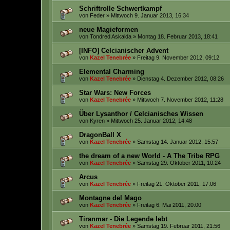
Schriftrolle Schwertkampf
von
Feder
» Mittwoch 9. Januar 2013, 16:34
neue Magieformen
von
Tondred Askalda
» Montag 18. Februar 2013, 18:41
[INFO] Celcianischer Advent
von
Kazel Tenebrée
» Freitag 9. November 2012, 09:12
Elemental Charming
von
Kazel Tenebrée
» Dienstag 4. Dezember 2012, 08:26
Star Wars: New Forces
von
Kazel Tenebrée
» Mittwoch 7. November 2012, 11:28
Über Lysanthor / Celcianisches Wissen
von
Kyren
» Mittwoch 25. Januar 2012, 14:48
DragonBall X
von
Kazel Tenebrée
» Samstag 14. Januar 2012, 15:57
the dream of a new World - A The Tribe RPG
von
Kazel Tenebrée
» Samstag 29. Oktober 2011, 10:24
Arcus
von
Kazel Tenebrée
» Freitag 21. Oktober 2011, 17:06
Montagne del Mago
von
Kazel Tenebrée
» Freitag 6. Mai 2011, 20:00
Tiranmar - Die Legende lebt
von
Kazel Tenebrée
» Samstag 19. Februar 2011, 21:56