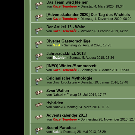
Das Team wird kleiner
von
Kazel Tenebrée
» Dienstag 4. März 2025, 19:34
[Adventskalender 2020] Der Tag des Wichtels
von
Kazel Tenebrée
» Dienstag 1. Dezember 2020, 00:20
Der Artikel 13 - Wahn
von
Kazel Tenebrée
» Mittwoch 6. Februar 2019, 14:22
Diverse Gastvorschläge
von
Gast
» Samstag 22. August 2020, 17:23
Jahresrückblick 2018
von
Erzähler
» Sonntag 5. August 2018, 23:34
[INFO] Winter-/Sommerzeit
von
Kazel Tenebrée
» Sonntag 30. Oktober 2011, 09:30
Celcianische Mythologie
von
Brovi Brockstein
» Dienstag 19. Januar 2016, 17:48
Zwei Waffen
von
Nahaki
» Freitag 18. Juli 2014, 17:47
Hybriden
von
Nahaki
» Montag 24. März 2014, 11:25
Adventskalender 2013
von
Kazel Tenebrée
» Donnerstag 28. November 2013, 12:
Secret Paradise
von
Suki
» Dienstag 28. Mai 2013, 23:29