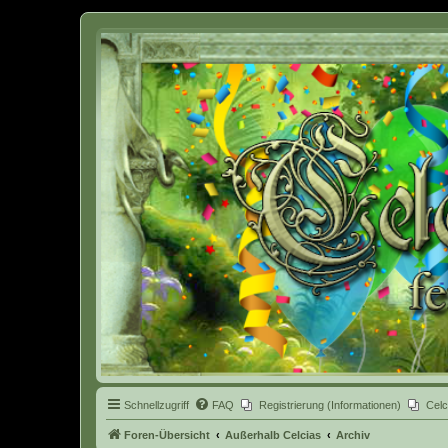
Celcia - eine Welt der Fantasy
Schnellzugriff
FAQ
Registrierung (Informationen)
Celc
Foren-Übersicht
Außerhalb Celcias
Archiv