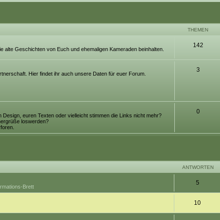
THEMEN
142
e, die alte Geschichten von Euch und ehemaligen Kameraden beinhalten.
3
artnerschaft. Hier findet ihr auch unsere Daten für euer Forum.
0
 Design, euren Texten oder vielleicht stimmen die Links nicht mehr?
tnergrüße loswerden?
rforen.
eiterte Suche
ANTWORTEN
5
ormations-Brett
10