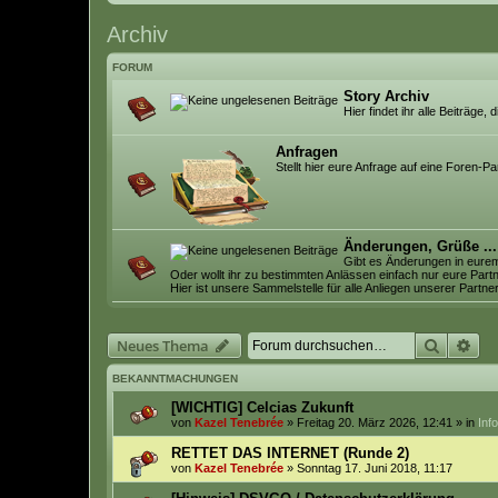
Archiv
FORUM
Story Archiv
Hier findet ihr alle Beiträg
Anfragen
Stellt hier eure Anfrage auf eine Foren-P
Änderungen, Grüße ...
Gibt es Änderungen in eurem
Oder wollt ihr zu bestimmten Anlässen einfach nur eure Par
Hier ist unsere Sammelstelle für alle Anliegen unserer Partne
Suche
Erw
Neues Thema
BEKANNTMACHUNGEN
[WICHTIG] Celcias Zukunft
von
Kazel Tenebrée
» Freitag 20. März 2026, 12:41 » in
Inf
RETTET DAS INTERNET (Runde 2)
von
Kazel Tenebrée
» Sonntag 17. Juni 2018, 11:17