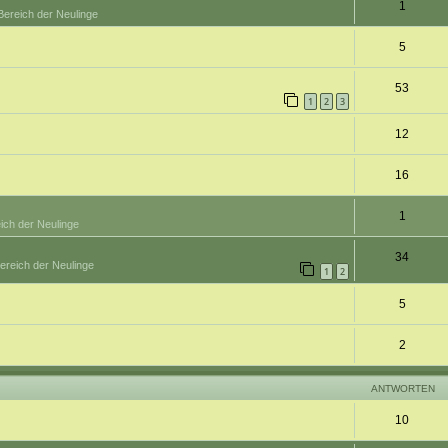
1
Bereich der Neulinge
5
53
1
2
3
12
16
1
ich der Neulinge
34
ereich der Neulinge
1
2
5
2
ANTWORTEN
10