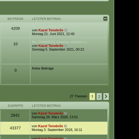
BEITRÄGE
LETZTER BEITRAG
Re: Celcia wird 15!
4209
N
von
Kazel Tenebrée
e
Montag 21. Juni 2021, 12:40
u
e
Re: [HINWEIS] Zwangs-Update v…
10
s
N
von
Kazel Tenebrée
t
e
Sonntag 5. September 2021, 00:22
e
u
r
e
B
s
e
t
i
e
Keine Beiträge
0
t
r
r
B
a
e
g
i
t
r
a
1
2
Nächste
27 Themen
g
ZUGRIFFE
LETZTER BEITRAG
von
Kazel Tenebrée
2842
Samstag 28. März 2026, 13:51
von
Kazel Tenebrée
43377
Montag 3. September 2018, 16:11
von
Kazel Tenebrée