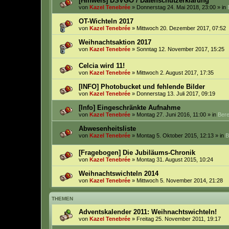
[Hinweis] DSVGO / Datenschutzerklärung
von
Kazel Tenebrée
» Donnerstag 24. Mai 2018, 23:00 » in
OT-Wichteln 2017
von
Kazel Tenebrée
» Mittwoch 20. Dezember 2017, 07:52
Weihnachtsaktion 2017
von
Kazel Tenebrée
» Sonntag 12. November 2017, 15:25
Celcia wird 11!
von
Kazel Tenebrée
» Mittwoch 2. August 2017, 17:35
[INFO] Photobucket und fehlende Bilder
von
Kazel Tenebrée
» Donnerstag 13. Juli 2017, 09:19
[Info] Eingeschränkte Aufnahme
von
Kazel Tenebrée
» Montag 27. Juni 2016, 11:00 » in
Bere
Abwesenheitsliste
von
Kazel Tenebrée
» Montag 5. Oktober 2015, 12:13 » in
B
[Fragebogen] Die Jubiläums-Chronik
von
Kazel Tenebrée
» Montag 31. August 2015, 10:24
Weihnachtswichteln 2014
von
Kazel Tenebrée
» Mittwoch 5. November 2014, 21:28
THEMEN
Adventskalender 2011: Weihnachtswichteln!
von
Kazel Tenebrée
» Freitag 25. November 2011, 19:17