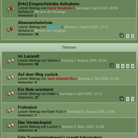
[Info] Eingeschränkte Aufnahme
Letzter Beitrag von
Kazel Tenebrée
«
Samstag 6. April 2024, 08:55
Verfasst in
Bereich der Neulinge
Antworten:
1
Abwesenheitsliste
Letzter Beitrag von
Whimrie
«
Montag 3. August 2026, 21:17
Verfasst in
Bereich der Neulinge
Antworten:
34
1
2
Themen
Im Lazarett
Letzter Beitrag von
Tahmo
«
Sonntag 2. August 2009, 20:04
Antworten:
96
1
2
3
4
Auf dem Weg zurück.
Letzter Beitrag von
Yann Adamm-Ra
«
Sonntag 3. Mai 2009, 21:38
Antworten:
4
Ein Bote erscheint
Letzter Beitrag von
Heiler
«
Samstag 4. April 2009, 15:12
Antworten:
27
1
2
Frühstück
Letzter Beitrag von
Elwin Fock
«
Sonntag 31. August 2008, 23:45
Antworten:
7
Das Versteckspiel
Letzter Beitrag von
Luziver
«
Montag 3. März 2008, 21:08
Antworten:
6
[alle Turnierteilnehmer] Lazarett Information