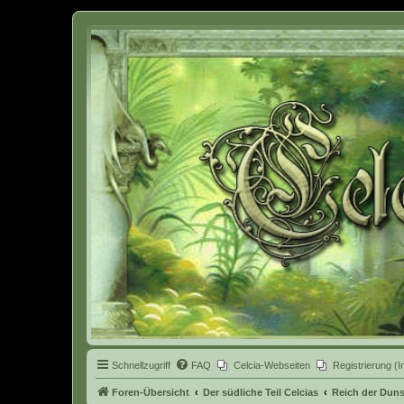
Celcia - eine Welt der Fantasy
Schnellzugriff
FAQ
Celcia-Webseiten
Registrierung (I
Foren-Übersicht
Der südliche Teil Celcias
Reich der Dun