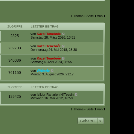
1 Thema • Seite
1
von
1
ZUGRIFFE
LETZTER BEITRAG
von
Kazel Tenebrée
2825
Samstag 28. März 2026, 13:51
von
Kazel Tenebrée
239703
Donnerstag 24. Mai 2018, 23:30
von
Kazel Tenebrée
340036
Samstag 6. April 2024, 08:55
von
Whimrie
761150
Montag 3. August 2026, 21:17
ZUGRIFFE
LETZTER BEITRAG
von
Isildur Ranarion Ni'Tessin
129425
Mittwoch 16. Mai 2012, 16:59
1 Thema • Seite
1
von
1
Gehe zu