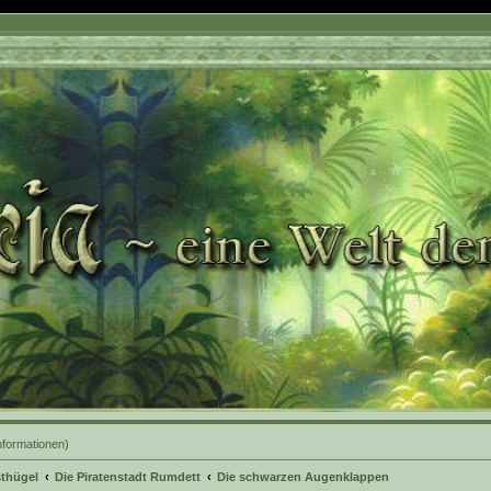
nformationen)
sthügel
Die Piratenstadt Rumdett
Die schwarzen Augenklappen