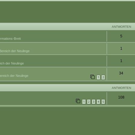
eiterte Suche
ANTWORTEN
5
ormations-Brett
1
Bereich der Neulinge
1
ich der Neulinge
34
ereich der Neulinge
1
2
ANTWORTEN
108
1
2
3
4
5