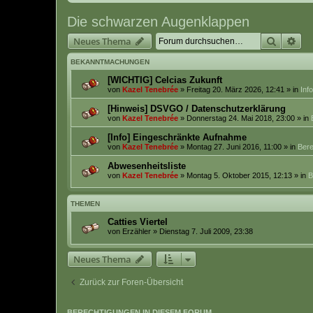
Die schwarzen Augenklappen
Suche
Erw
Neues Thema
BEKANNTMACHUNGEN
[WICHTIG] Celcias Zukunft
von
Kazel Tenebrée
» Freitag 20. März 2026, 12:41 » in
Inf
[Hinweis] DSVGO / Datenschutzerklärung
von
Kazel Tenebrée
» Donnerstag 24. Mai 2018, 23:00 » in
[Info] Eingeschränkte Aufnahme
von
Kazel Tenebrée
» Montag 27. Juni 2016, 11:00 » in
Bere
Abwesenheitsliste
von
Kazel Tenebrée
» Montag 5. Oktober 2015, 12:13 » in
B
THEMEN
Catties Viertel
von
Erzähler
» Dienstag 7. Juli 2009, 23:38
Neues Thema
Zurück zur Foren-Übersicht
BERECHTIGUNGEN IN DIESEM FORUM