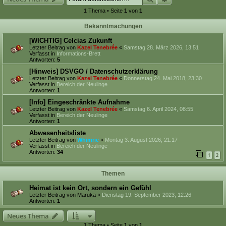
1 Thema • Seite
1
von
1
Bekanntmachungen
[WICHTIG] Celcias Zukunft
Letzter Beitrag von
Kazel Tenebrée
«
Samstag 28. März 2026, 13:51
Verfasst in
Informations-Brett
Antworten:
5
[Hinweis] DSVGO / Datenschutzerklärung
Letzter Beitrag von
Kazel Tenebrée
«
Donnerstag 24. Mai 2018, 23:30
Verfasst in
Bereich der Neulinge
Antworten:
1
[Info] Eingeschränkte Aufnahme
Letzter Beitrag von
Kazel Tenebrée
«
Samstag 6. April 2024, 08:55
Verfasst in
Bereich der Neulinge
Antworten:
1
Abwesenheitsliste
Letzter Beitrag von
Whimrie
«
Montag 3. August 2026, 21:17
Verfasst in
Bereich der Neulinge
Antworten:
34
1
2
Themen
Heimat ist kein Ort, sondern ein Gefühl
Letzter Beitrag von
Maruka
«
Dienstag 19. September 2023, 12:26
Antworten:
1
Neues Thema
1 Thema • Seite
1
von
1