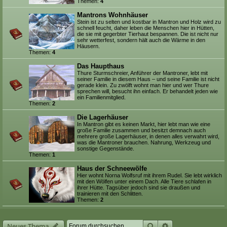
Themen:
4
Mantrons Wohnhäuser
Stein ist zu selten und kostbar in Mantron und Holz wird zu
schnell feucht, daher leben die Menschen hier in Hütten,
die sie mit gegerbter Tierhaut bespannen. Die ist nicht nur
sehr wetterfest, sondern hält auch die Wärme in den
Häusern.
Themen:
4
Das Haupthaus
Thure Sturmschreier, Anführer der Mantroner, lebt mit
seiner Familie in diesem Haus – und seine Familie ist nicht
gerade klein. Zu zwölft wohnt man hier und wer Thure
sprechen will, besucht ihn einfach. Er behandelt jeden wie
ein Familienmitglied.
Themen:
2
Die Lagerhäuser
In Mantron gibt es keinen Markt, hier lebt man wie eine
große Familie zusammen und besitzt demnach auch
mehrere große Lagerhäuser, in denen alles verwahrt wird,
was die Mantroner brauchen. Nahrung, Werkzeug und
sonstige Gegenstände.
Themen:
1
Haus der Schneewölfe
Hier wohnt Norna Wolfsruf mit ihrem Rudel. Sie lebt wirklich
mit den Wölfen unter einem Dach. Alle Tiere schlafen in
ihrer Hütte. Tagsüber jedoch sind sie draußen und
trainieren mit den Schlitten.
Themen:
2
Suche
Erweiterte Suche
Neues Thema