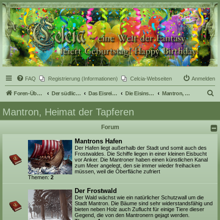
Celcia - eine Welt der
Fantasy
FAQ
Registrierung (Informationen)
Celcia-Webseiten
Anmelden
S
Foren-Übersicht
Der südliche Teil Celcias
Das Eisreich
Die Eisinsel Ersa
Mantron, Heimat der Tapferen
u
Mantron, Heimat der Tapferen
c
Forum
h
e
Mantrons Hafen
Der Hafen liegt außerhalb der Stadt und somit auch des
Frostwaldes. Die Schiffe liegen in einer kleinen Eisbucht
vor Anker. Die Mantroner haben einen künstlichen Kanal
zum Meer angelegt, den sie immer wieder freihacken
müssen, weil die Oberfläche zufriert
Themen:
2
Der Frostwald
Der Wald wächst wie ein natürlicher Schutzwall um die
Stadt Mantron. Die Bäume sind sehr widerstandsfähig und
bieten neben Holz auch Zuflucht für einige Tiere dieser
Gegend, die von den Mantronern gejagt werden.