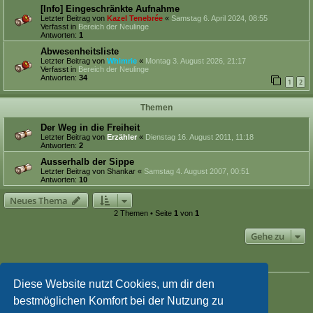
[Info] Eingeschränkte Aufnahme
Letzter Beitrag von
Kazel Tenebrée
«
Samstag 6. April 2024, 08:55
Verfasst in
Bereich der Neulinge
Antworten:
1
Abwesenheitsliste
Letzter Beitrag von
Whimrie
«
Montag 3. August 2026, 21:17
Verfasst in
Bereich der Neulinge
Antworten:
34
1
2
Themen
Der Weg in die Freiheit
Letzter Beitrag von
Erzähler
«
Dienstag 16. August 2011, 11:18
Antworten:
2
Ausserhalb der Sippe
Letzter Beitrag von
Shankar
«
Samstag 4. August 2007, 00:51
Antworten:
10
Neues Thema
2 Themen • Seite
1
von
1
Gehe zu
BERECHTIGUNGEN IN DIESEM FORUM
Du darfst
keine
neuen Themen in diesem Forum erstellen.
Diese Website nutzt Cookies, um dir den
Du darfst
keine
Antworten zu Themen in diesem Forum erstellen.
bestmöglichen Komfort bei der Nutzung zu
Du darfst deine Beiträge in diesem Forum
nicht
ändern.
Du darfst deine Beiträge in diesem Forum
nicht
löschen.