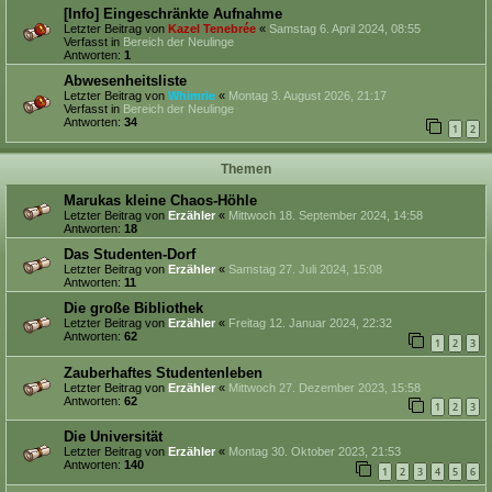
[Info] Eingeschränkte Aufnahme
Letzter Beitrag von
Kazel Tenebrée
«
Samstag 6. April 2024, 08:55
Verfasst in
Bereich der Neulinge
Antworten:
1
Abwesenheitsliste
Letzter Beitrag von
Whimrie
«
Montag 3. August 2026, 21:17
Verfasst in
Bereich der Neulinge
Antworten:
34
1
2
Themen
Marukas kleine Chaos-Höhle
Letzter Beitrag von
Erzähler
«
Mittwoch 18. September 2024, 14:58
Antworten:
18
Das Studenten-Dorf
Letzter Beitrag von
Erzähler
«
Samstag 27. Juli 2024, 15:08
Antworten:
11
Die große Bibliothek
Letzter Beitrag von
Erzähler
«
Freitag 12. Januar 2024, 22:32
Antworten:
62
1
2
3
Zauberhaftes Studentenleben
Letzter Beitrag von
Erzähler
«
Mittwoch 27. Dezember 2023, 15:58
Antworten:
62
1
2
3
Die Universität
Letzter Beitrag von
Erzähler
«
Montag 30. Oktober 2023, 21:53
Antworten:
140
1
2
3
4
5
6