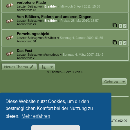
verbotene Pfade
Letzter Beitrag von
Erzähler
«
Mittwoch 6. April 2011, 15:38
Antworten:
18
Von Blättern, Federn und anderen Dingen.
Letzter Beitrag von
Erzähler
«
Freitag 28. Mai 2010, 13:57
Antworten:
27
1
2
Forschungsobjekt
Letzter Beitrag von
Erzähler
«
Sonntag 4. Januar 2009, 01:55
Antworten:
34
1
2
Das Fest
Letzter Beitrag von
Asmodeus
«
Sonntag 4. März 2007, 23:42
Antworten:
7
Neues Thema
9 Themen • Seite
1
von
1
Gehe zu
BERECHTIGUNGEN IN DIESEM FORUM
Du darfst
keine
neuen Themen in diesem Forum erstellen.
Diese Website nutzt Cookies, um dir den
Du darfst
keine
Antworten zu Themen in diesem Forum erstellen.
bestmöglichen Komfort bei der Nutzung zu
Du darfst deine Beiträge in diesem Forum
nicht
ändern.
Du darfst deine Beiträge in diesem Forum
nicht
löschen.
bieten.
Mehr erfahren
Foren-Übersicht
Alle Zeiten sind
UTC+02:00