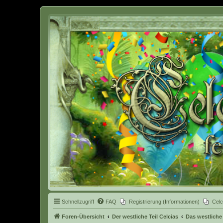
Celcia - eine Welt der Fantasy
Schnellzugriff
FAQ
Registrierung (Informationen)
Celc
Foren-Übersicht
Der westliche Teil Celcias
Das westliche