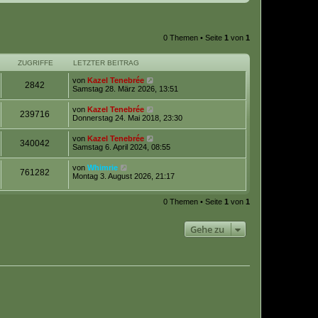
0 Themen • Seite
1
von
1
ZUGRIFFE
LETZTER BEITRAG
von
Kazel Tenebrée
2842
Samstag 28. März 2026, 13:51
von
Kazel Tenebrée
239716
Donnerstag 24. Mai 2018, 23:30
von
Kazel Tenebrée
340042
Samstag 6. April 2024, 08:55
von
Whimrie
761282
Montag 3. August 2026, 21:17
0 Themen • Seite
1
von
1
Gehe zu