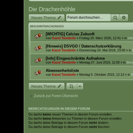
Die Drachenhöhle
Suche
Erw
Neues Thema
BEKANNTMACHUNGEN
[WICHTIG] Celcias Zukunft
von
Kazel Tenebrée
» Freitag 20. März 2026, 12:41 » in
Inf
[Hinweis] DSVGO / Datenschutzerklärung
von
Kazel Tenebrée
» Donnerstag 24. Mai 2018, 23:00 » in
[Info] Eingeschränkte Aufnahme
von
Kazel Tenebrée
» Montag 27. Juni 2016, 11:00 » in
Bere
Abwesenheitsliste
von
Kazel Tenebrée
» Montag 5. Oktober 2015, 12:13 » in
B
Neues Thema
Zurück zur Foren-Übersicht
BERECHTIGUNGEN IN DIESEM FORUM
Du darfst
keine
neuen Themen in diesem Forum erstellen.
Du darfst
keine
Antworten zu Themen in diesem Forum erstellen.
Du darfst deine Beiträge in diesem Forum
nicht
ändern.
Du darfst deine Beiträge in diesem Forum
nicht
löschen.