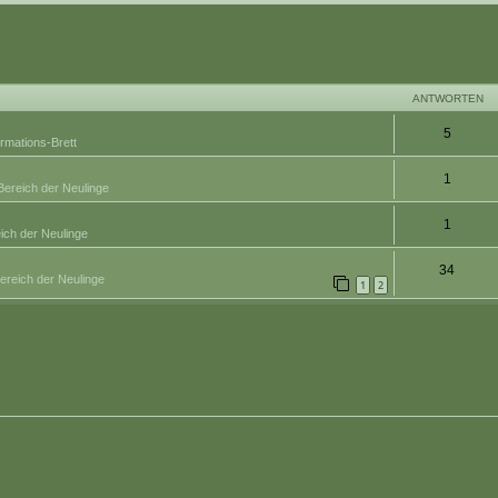
eiterte Suche
ANTWORTEN
5
ormations-Brett
1
Bereich der Neulinge
1
ich der Neulinge
34
ereich der Neulinge
1
2