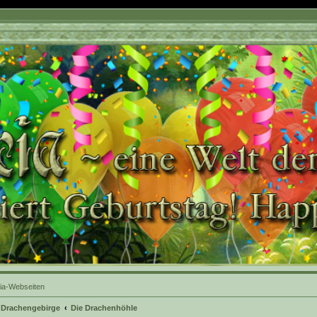
ia-Webseiten
 Drachengebirge
Die Drachenhöhle