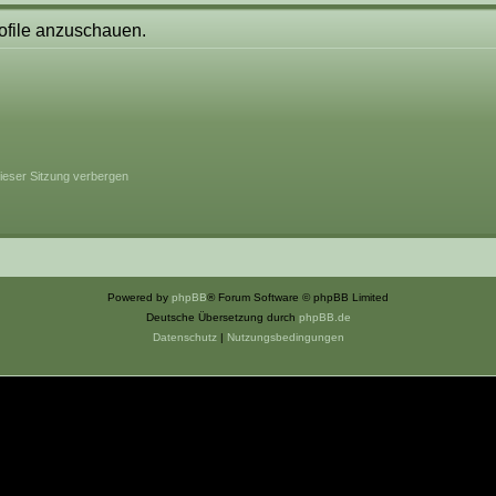
rofile anzuschauen.
ieser Sitzung verbergen
Powered by
phpBB
® Forum Software © phpBB Limited
Deutsche Übersetzung durch
phpBB.de
Datenschutz
|
Nutzungsbedingungen