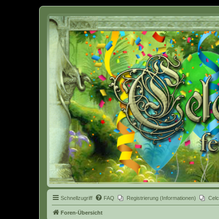
Celcia - eine Welt der Fantasy
Schnellzugriff
FAQ
Registrierung (Informationen)
Celc
Foren-Übersicht