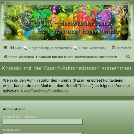
Celcia - eine Welt der
Fantasy
FAQ
Registrierung (Informationen)
Celcia-Webseiten
Anmelden
S
Foren-Übersicht
Kontakt mit der Board-Administration aufnehmen
u
Kontakt mit der Board-Administration aufnehmen
c
h
Wenn du den Administrator des Forums (Kazel Tenebrée) kontaktieren
willst, kannst du eine Mail (mit dem Betreff "Celcia") an folgende Adresse
e
schicken:
KazelTenebree@t-online.de
Empfänger:
Administrator
Deine E-Mail-Adresse:
Dein Name: