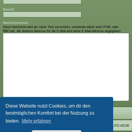
Betreff:
Nachrichtentext:
Diese Nachricht wird als reiner Text verschickt, verwende daher kein HTML oder
BBCode. Als Antwort-Adresse für die E-Mail wird deine E-Mail-Adresse angegeben.
Diese Website nutzt Cookies, um dir den
bestmöglichen Komfort bei der Nutzung zu
bieten.
Mehr erfahren
Foren-Übersicht
Alle Zeiten sind
UTC+02:00