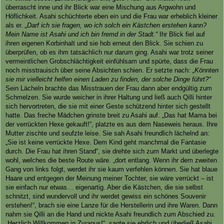
überrascht inne und ihr Blick war eine Mischung aus Argwohn und
Höflichkeit. Asahi schüchterte eben ein und die Frau war erheblich kleiner
als er.
„Darf ich sie fragen, wo ich solch ein Kästchen erstehen kann?
Mein Name ist Asahi und ich bin fremd in der Stadt.“
Ihr Blick fiel auf
ihren eigenen Korbinhalt und sie hob erneut den Blick. Sie schien zu
überprüfen, ob es ihm tatsächlich nur darum ging. Asahi war trotz seiner
vermeintlichen Grobschlächtigkeit einfühlsam und spürte, dass die Frau
noch misstrauisch über seine Absichten schien. Er setzte nach:
„Könnten
sie mir vielleicht helfen einen Laden zu finden, der solche Dinge führt?“
Sein Lächeln brachte das Misstrauen der Frau dann aber endgültig zum
Schmelzen. Sie wurde weicher in ihrer Haltung und ließ auch Qilli hinter
sich hervortreten, die sie mit einer Geste schützend hinter sich gestellt
hatte. Das freche Mädchen grinste breit zu Asahi auf. „Das hat Mama bei
der verrückten Hexe gekauft!“, platzte es aus dem Naseweis heraus. Ihre
Mutter zischte und seufzte leise. Sie sah Asahi freundlich lächelnd an:
„Sie ist keine verrückte Hexe. Dem Kind geht manchmal die Fantasie
durch. Die Frau hat ihren Stand“, sie drehte sich zum Markt und überlegte
wohl, welches die beste Route wäre. „dort entlang. Wenn ihr dem zweiten
Gang von links folgt, werdet ihr sie kaum verfehlen können. Sie hat blaue
Haare und entgegen der Meinung meiner Tochter, sie wäre verrückt – ist
sie einfach nur etwas… eigenartig. Aber die Kästchen, die sie selbst
schnitzt, sind wundervoll und ihr werdet gewiss ein schönes Souvenir
erstehen!“, brach sie eine Lanze für die Herstellerin und ihre Waren. Dann
nahm sie Qilli an die Hand und nickte Asahi freundlich zum Abschied zu.
„Herzlich Willkommen in Zyranus!“, sagte sie ehrlich und überließ Asahi