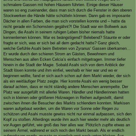
schmalere Gassen mit hohen Häusern führten. Einige dieser Häuser
waren so eng zueinander, dass man sich durch die Fenster in den oberen
Stockwerken die Hände hätte schütteln können. Dann gab es imposante
Dächer in allen Farben, die man sich vorstellen konnte und – hatte da
nicht gerade ein Schornstein gegähnt?! Die Stadt war ein Bollwerk aus
Dingen, die Asahi in seinem ruhigen Leben bisher niemals hatte
kennenlernen können. War es beängstigend? Belebend? Staunte er oder
fragte er sich, was er sich bei all dem gedacht hatte? Ganz gleich,
welche Gefühle Asahi beim Betreten von Zyranus‘ Gassen überkamen…
Er wurde durch den schieren Strom an Gästen, Bewohnern und
Menschen aus allen Ecken Celcia’s einfach mitgetragen. Immer tiefer
hinein in die Stadt der Magie. Sobald Asahi sich von dem Anblick der
Stadt lösen konnte und ihm einfiel, weshalb er hier war und wo er
beginnen wollte, fand er sich auch schon auf dem Markt wieder, der sich
als ein weitläufiger Platz zeigte. Hier konnte Asahi ein wenig besser
darauf achten, dass er nicht ständig andere Menschen anrempelte. Der
Platz war ausgefüllt mit allerlei Waren. Händler und Händlerinnen hatten
sich in kleinen oder größeren Holzwagen in Reihen aufgestellt, damit
zwischen ihnen die Besucher des Markts schlendern konnten. Markisen
waren aufgebaut worden, um die Waren vor Sonne oder Regen zu
schützen und Asahi musste gewiss nicht nur einmal aufpassen, sich den
Kopf zu stoßen. Allerdings wurde ihm auch hier wieder mehr als deutlich
vor Augen geführt, wie groß das hier alles war. Plötzlich zupfte etwas an
seinem Ärmel, während er sich noch den Markt besah. Als er endlich
aufmerksam wurde, musste er ziemlich weit nach unten blicken. Aus