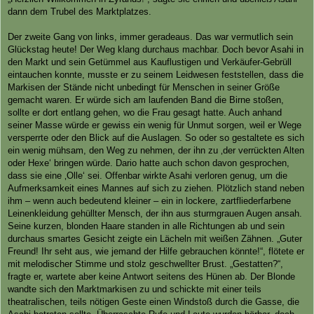
dann dem Trubel des Marktplatzes.
Der zweite Gang von links, immer geradeaus. Das war vermutlich sein
Glückstag heute! Der Weg klang durchaus machbar. Doch bevor Asahi in
den Markt und sein Getümmel aus Kauflustigen und Verkäufer-Gebrüll
eintauchen konnte, musste er zu seinem Leidwesen feststellen, dass die
Markisen der Stände nicht unbedingt für Menschen in seiner Größe
gemacht waren. Er würde sich am laufenden Band die Birne stoßen,
sollte er dort entlang gehen, wo die Frau gesagt hatte. Auch anhand
seiner Masse würde er gewiss ein wenig für Unmut sorgen, weil er Wege
versperrte oder den Blick auf die Auslagen. So oder so gestaltete es sich
ein wenig mühsam, den Weg zu nehmen, der ihn zu ‚der verrückten Alten
oder Hexe‘ bringen würde. Dario hatte auch schon davon gesprochen,
dass sie eine ‚Olle‘ sei. Offenbar wirkte Asahi verloren genug, um die
Aufmerksamkeit eines Mannes auf sich zu ziehen. Plötzlich stand neben
ihm – wenn auch bedeutend kleiner – ein in lockere, zartfliederfarbene
Leinenkleidung gehüllter Mensch, der ihn aus sturmgrauen Augen ansah.
Seine kurzen, blonden Haare standen in alle Richtungen ab und sein
durchaus smartes Gesicht zeigte ein Lächeln mit weißen Zähnen. „Guter
Freund! Ihr seht aus, wie jemand der Hilfe gebrauchen könnte!“, flötete er
mit melodischer Stimme und stolz geschwellter Brust. „Gestatten?“,
fragte er, wartete aber keine Antwort seitens des Hünen ab. Der Blonde
wandte sich den Marktmarkisen zu und schickte mit einer teils
theatralischen, teils nötigen Geste einen Windstoß durch die Gasse, die