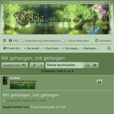
Celcia - eine Welt der
Fantasy
FAQ
Registrierung (Informationen)
Celcia-Webseiten
Anmelden
S
Foren-Übersicht
Der westliche Teil Celcias
Das Grasland
Die magische Stadt Zyranus
Marktplatz von Zyranus
u
Mit gehangen, mit gefangen
c
Suche
Erweiterte
Antworten
h
18 Beiträge • Seite
1
von
1
e
Erzähler
Nicht-Spieler-Charakter
Mit gehangen, mit gefangen
B
Sonntag 31. August 2025, 16:42
e
i
Asahi kommt von:
Eine Lehrstunde im Hof
t
r