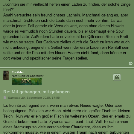
„Könnten sie mir vielleicht helfen einen Laden zu finden, der solche Dinge
führt?“
Asahi versuchte sein freundlichstes Lächeln. Manchmal gelang es, aber
manchmal fürchteten sich die Leute dann noch mehr vor ihm. Es war
aber in jedem Fall gerade ein Versuch wert, denn ohne diesen Hinweis
würde es vermutlich noch Stunden dauern, bis er überhaupt eine Spur
gefunden hätte. Außerdem hatte er vielleicht bei Qilli einen Stein in Brett,
wie man so sagte. Der Gedanke ziellos durch die Stadt zu irren war auch
nicht unbedingt angenehm. Selbst wenn der erste Laden ein Reinfall sein
sollte und er die Frau mit den blauen Haaren nicht fand, dann könnte er
dort weiter und spezifischer seine Fragen stellen.
Erzähler
Nicht-Spieler-Charakter
Re: Mit gehangen, mit gefangen
B
Samstag 20. September 2025, 17:55
e
i
Es konnte aufregend sein, wenn man etwas Neues wagte. Oder aber
t
beängstigend. Plötzlich war Asahi nicht mehr ein ‚großer Fisch im kleinen
r
a
Teich‘. Nun war er ein großer Fisch im weitesten Ozean, den er jemals zu
g
Gesicht bekommen hatte. Zyranus war… bunt. Laut. Voll. Er sah binnen
eines Atemzugs so viele verschiedene Charaktere, dass es ihm
vorkommen musste, wie in einem wüsten Traum nach einem turbulenten