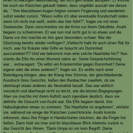
einen schlaksigen Neunmalklug, der sich gern etwas aufspielt? Er könnte
bei euch ein Kästchen gekauft haben, dass ungefähr aussah wie dieses
da...“ Ihre blassblauen Augen folgten seinem Fingerzeig und wanderten
sofort wieder zurück. “Wieso sollte ich über eventuelle Kundschaft reden,
wenn ich nicht mal weiß, wohin das hier führt?”, fragte sie mit einer
Seelenruhe. Dann verschränkte sie die Arme vor ihrem Dekollete. Asahi
begann zu schwimmen. Er war nun mal nicht gut in so etwas und die
Dame vor ihm machte es ihm ganz besonders schwer. War der
Glückstag bereits wieder verflogen? „Vielleicht habt ihr auch einen Rat für
mich, was für Kräuter oder Gifte es braucht um Dummheit
auszutreiben?!? Und wie bekommt man eine solche Haarfarbe hin?“ Nun
starrte die Elfe ihn einen Moment ratlos an. Seine Gesprächsführung
war… extravagant. “Du willst ein Kräutermittel gegen Dummheit? Deine
eigene oder die eines anderen?”, fragte sie. Es wollte nach einer
Beleidigung klingen, aber der Klang ihrer Stimme, der gleichbleibende
Ausdruck ihres Gesichts, ließen den Beobachter zweifeln, ob sie
überhaupt etwas anderes als Neutralität besaß. Das war wirklich
verzwickt und überhaupt nicht so leicht, wie die letzten Begegnungen.
Aber sie machte mit ihrem Auftritt auch irgendwie deutlich, dass sie
definitiv die Gesucht von Asahi war. Die Elfe begann damit, ihre
Habseligkeiten etwas zu sortieren. “Die Haarfarbe ist angeboren”, erklärte
sie, während sie einige der Kästchen zurechtrückte. Asahi konnte
erkennen, dass ihre Finger in Handschuhen steckten, die die Finger frei
ließen. Dann hielt sie inne und ihr blassblauer Blick kletterte zurück in
das Gesicht des Hünen. “Dario Umpa ist mir kein Begriff. Deine