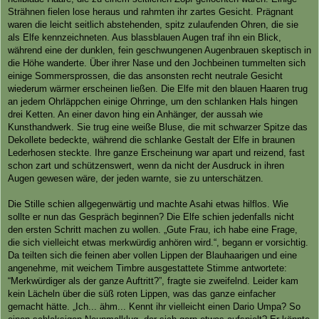
Strähnen fielen lose heraus und rahmten ihr zartes Gesicht. Prägnant
waren die leicht seitlich abstehenden, spitz zulaufenden Ohren, die sie
als Elfe kennzeichneten. Aus blassblauen Augen traf ihn ein Blick,
während eine der dunklen, fein geschwungenen Augenbrauen skeptisch in
die Höhe wanderte. Über ihrer Nase und den Jochbeinen tummelten sich
einige Sommersprossen, die das ansonsten recht neutrale Gesicht
wiederum wärmer erscheinen ließen. Die Elfe mit den blauen Haaren trug
an jedem Ohrläppchen einige Ohrringe, um den schlanken Hals hingen
drei Ketten. An einer davon hing ein Anhänger, der aussah wie
Kunsthandwerk. Sie trug eine weiße Bluse, die mit schwarzer Spitze das
Dekollete bedeckte, während die schlanke Gestalt der Elfe in braunen
Lederhosen steckte. Ihre ganze Erscheinung war apart und reizend, fast
schon zart und schützenswert, wenn da nicht der Ausdruck in ihren
Augen gewesen wäre, der jeden warnte, sie zu unterschätzen.
Die Stille schien allgegenwärtig und machte Asahi etwas hilflos. Wie
sollte er nun das Gespräch beginnen? Die Elfe schien jedenfalls nicht
den ersten Schritt machen zu wollen. „Gute Frau, ich habe eine Frage,
die sich vielleicht etwas merkwürdig anhören wird.“, begann er vorsichtig.
Da teilten sich die feinen aber vollen Lippen der Blauhaarigen und eine
angenehme, mit weichem Timbre ausgestattete Stimme antwortete:
“Merkwürdiger als der ganze Auftritt?”, fragte sie zweifelnd. Leider kam
kein Lächeln über die süß roten Lippen, was das ganze einfacher
gemacht hätte. „Ich... ähm... Kennt ihr vielleicht einen Dario Umpa? So