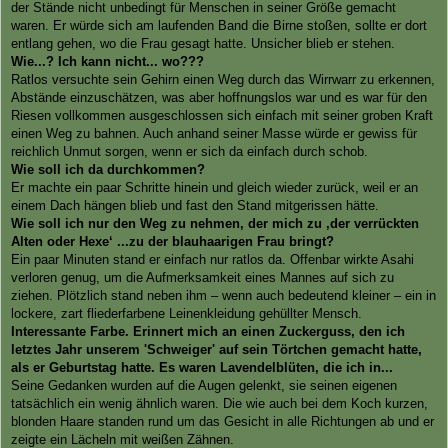
der Stände nicht unbedingt für Menschen in seiner Größe gemacht
waren. Er würde sich am laufenden Band die Birne stoßen, sollte er dort
entlang gehen, wo die Frau gesagt hatte. Unsicher blieb er stehen.
Wie...? Ich kann nicht... wo???
Ratlos versuchte sein Gehirn einen Weg durch das Wirrwarr zu erkennen,
Abstände einzuschätzen, was aber hoffnungslos war und es war für den
Riesen vollkommen ausgeschlossen sich einfach mit seiner groben Kraft
einen Weg zu bahnen. Auch anhand seiner Masse würde er gewiss für
reichlich Unmut sorgen, wenn er sich da einfach durch schob.
Wie soll ich da durchkommen?
Er machte ein paar Schritte hinein und gleich wieder zurück, weil er an
einem Dach hängen blieb und fast den Stand mitgerissen hätte.
Wie soll ich nur den Weg zu nehmen, der mich zu ‚der verrückten
Alten oder Hexe‘ ...zu der blauhaarigen Frau bringt?
Ein paar Minuten stand er einfach nur ratlos da. Offenbar wirkte Asahi
verloren genug, um die Aufmerksamkeit eines Mannes auf sich zu
ziehen. Plötzlich stand neben ihm – wenn auch bedeutend kleiner – ein in
lockere, zart fliederfarbene Leinenkleidung gehüllter Mensch.
Interessante Farbe. Erinnert mich an einen Zuckerguss, den ich
letztes Jahr unserem 'Schweiger' auf sein Törtchen gemacht hatte,
als er Geburtstag hatte. Es waren Lavendelblüten, die ich in...
Seine Gedanken wurden auf die Augen gelenkt, sie seinen eigenen
tatsächlich ein wenig ähnlich waren. Die wie auch bei dem Koch kurzen,
blonden Haare standen rund um das Gesicht in alle Richtungen ab und er
zeigte ein Lächeln mit weißen Zähnen.