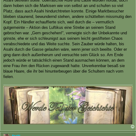
Asahi betreten sollte. Überraschte Rufe und Laute wurden hörbar, doch
dann hoben sich die Markisen wie von selbst an und schufen so viel
Platz, dass auch Asahi hindurchtreten konnte. Einige Marktbesucher
blieben staunend, bewundernd stehen, andere schüttelten missmutig den
Kopf. Ein Händler echauffierte sich, weil durch die – vermutlich
gutgemeinte – Aktion des Luftikus eine Strebe an seinem Stand
gebrochen war. „Gern geschehen!“, verneigte sich der Unbekannte und
grinste, ehe er sich schleunigst aus seinem leicht gestifteten Chaos
verabschiedete und das Weite suchte. Sein Zauber würde halten, bis
Asahi durch die Gasse gelaufen wäre, wenn jener sich beeilte. Oder er
ging dann doch außenherum und versuchte sein Glück so. Am Ende
jedoch würde er tatsächlich einen Stand ausmachen können, an dem
eine Frau ihm den Rücken zugewandt hatte. Unverkennbar besaß sie
blaue Haare, die ihr bei hinunterbeugen über die Schultern nach vorn
fielen.
Asahi