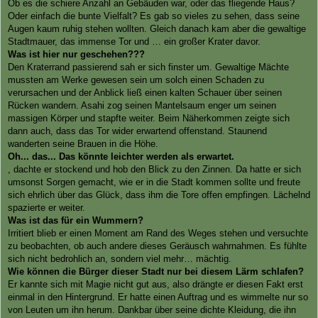
Ob es die schiere Anzahl an Gebäuden war, oder das fliegende Haus?
Oder einfach die bunte Vielfalt? Es gab so vieles zu sehen, dass seine
Augen kaum ruhig stehen wollten. Gleich danach kam aber die gewaltige
Stadtmauer, das immense Tor und … ein großer Krater davor.
Was ist hier nur geschehen???
Den Kraterrand passierend sah er sich finster um. Gewaltige Mächte
mussten am Werke gewesen sein um solch einen Schaden zu
verursachen und der Anblick ließ einen kalten Schauer über seinen
Rücken wandern. Asahi zog seinen Mantelsaum enger um seinen
massigen Körper und stapfte weiter. Beim Näherkommen zeigte sich
dann auch, dass das Tor wider erwartend offenstand. Staunend
wanderten seine Brauen in die Höhe.
Oh... das... Das könnte leichter werden als erwartet.
, dachte er stockend und hob den Blick zu den Zinnen. Da hatte er sich
umsonst Sorgen gemacht, wie er in die Stadt kommen sollte und freute
sich ehrlich über das Glück, dass ihm die Tore offen empfingen. Lächelnd
spazierte er weiter.
Was ist das für ein Wummern?
Irritiert blieb er einen Moment am Rand des Weges stehen und versuchte
zu beobachten, ob auch andere dieses Geräusch wahrnahmen. Es fühlte
sich nicht bedrohlich an, sondern viel mehr… mächtig.
Wie können die Bürger dieser Stadt nur bei diesem Lärm schlafen?
Er kannte sich mit Magie nicht gut aus, also drängte er diesen Fakt erst
einmal in den Hintergrund. Er hatte einen Auftrag und es wimmelte nur so
von Leuten um ihn herum. Dankbar über seine dichte Kleidung, die ihn