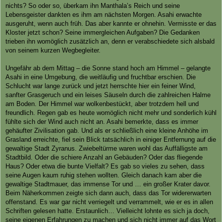
nichts? So oder so, überkam ihn Manthala’s Reich und seine
Lebensgeister dankten es ihm am nächsten Morgen. Asahi erwachte
ausgeruht, wenn auch früh. Das aber kannte er ohnehin. Vermisste er das
Kloster jetzt schon? Seine immergleichen Aufgaben? Die Gedanken
trieben ihn womöglich zusätzlich an, denn er verabschiedete sich alsbald
von seinem kurzen Wegbegleiter.
Ungefähr ab dem Mittag – die Sonne stand hoch am Himmel – gelangte
Asahi in eine Umgebung, die weitläufig und fruchtbar erschien. Die
Schlucht war lange zurück und jetzt herrschte hier ein feiner Wind,
sanfter Grasgeruch und ein leises Säuseln durch die zahlreichen Halme
am Boden. Der Himmel war wolkenbestückt, aber trotzdem hell und
freundlich. Regen gab es heute womöglich nicht mehr und sonderlich kühl
fühlte sich der Wind auch nicht an. Asahi bemerkte, dass es immer
gehäufter Zivilisation gab. Und als er schließlich eine kleine Anhöhe im
Grasland erreichte, fiel sein Blick tatsächlich in einiger Entfernung auf die
gewaltige Stadt Zyranus. Zwiebeltürme waren wohl das Auffälligste am
Stadtbild. Oder die schiere Anzahl an Gebäuden? Oder das fliegende
Haus? Oder etwa die bunte Vielfalt? Es gab so vieles zu sehen, dass
seine Augen kaum ruhig stehen wollten. Gleich danach kam aber die
gewaltige Stadtmauer, das immense Tor und … ein großer Krater davor.
Beim Näherkommen zeigte sich dann auch, dass das Tor widererwarten
offenstand. Es war gar nicht verriegelt und verrammelt, wie er es in allen
Schriften gelesen hatte. Erstaunlich… Vielleicht lohnte es sich ja doch,
seine eigenen Erfahrungen zu machen und sich nicht immer auf das Wort