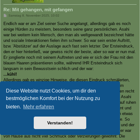
Re: Mit gehangen, mit gefangen
B
Samstag 8. November 2025, 10:02
e
i
Endlich war er am Ziel seiner Suche angelangt, allerdings gab es noch
t
einige Hürden zu meistern, besonders seine ganz persönlichen. Asahi
r
a
war bei weitem kein Mensch, den man als weltgewandt bezeichnet hätte
g
und soziale Interaktionen fielen ihm schwer. So war sein erster Auftritt,
bzw. 'Abstützer' auf der Auslage auch fast sein letzter. Der Ersteindruck,
den er hier hinterließ, war gewiss nicht der beste, aber so war er nun mal.
Er jonglierte noch mit seinem Auftreten und wie er sich der Frau mit den
blauen Haaren präsentieren sollte, während IHR Ersteindruck sich
langsam in sein Bewusstsein schlich und der war:
...kühl!
Allerdings gab es winzige Hinweise, die diesen Eindruck schmälerten,
aber auch den Betrachter in die Irre führen konnten. Da waren zum
Diese Website nutzt Cookies, um dir den
Beispiel diese süßen kleinen Sommersprossen, die das ansonsten recht
neutrale Gesicht wiederum wärmer erscheinen ließen. Fast hätte Asahi
bestmöglichen Komfort bei der Nutzung zu
einen Mundwinkel schmunzelnd vertieft und die Betrachtung darauf ruhen
bieten.
Mehr erfahren
lassen. Manche mochten eine ebenmäßige, klare Haut interessant und
als schön empfinden, aber er nicht. Er hatte sowieso meist einen etwas
anderen Geschmack ...feiner...interessierter an Details als andere. So
Verstanden!
klebte einen Moment lang sein Blick fasziniert auf ihren Wangen und der
kleinen Nase. Auch andere Details fingen seinen Blick ein, denn er war
von Hause aus nicht viel Schmuck oder Verzierungen gewöhnt. Die