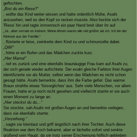
geflochten.
„Bist du ein Riese?“
, wollte das Kind weiter wissen und hatte ordentlich Mühe, Asahi
anzusehen, weil es den Kopf so recken musste. Also hockte sich der
'Riese' hin und ragte immernoch ein paar Hand breit über ihr auf.
„Ja...aber verrate es keinem. Meine Ahnen waren alle viel größer als ich. Ich bin der
Kleinste aus der Familie.“
, flüsterte er leise, zwinkerte dem Kind zu und schmunzelte dabei.
„Qilli!“
, hörte er ein Rufen und das Mädchen zuckte kurz.
„Hier Mama!“
, rief es zurück und eine ebenfalls braunäugige Frau kam auf Asahi zu,
der sich gerade wieder aufrichtete. Der exakt gleiche Farbton ihrer Augen
identifizierte sie als Mutter, selbst wenn das Mädchen es nicht schon
gesagt hätte. Asahi bemerkte, dass ihm die Farbe gefiel. Das warme
Braun strahlte etwas 'fürsorgliches' aus. Sehr viele Menschen, vor allem
Frauen, hatte er ja noch nicht gesehen und vielleicht starrte er sie auch
einen Moment zu lange an.
„Hier steckst du du…“
Sie stockte, sah Asahi mit großen Augen an und bemerkte verlegen,
dass sie ebenfalls starrte.
„Verzeihung.“
, sagte sie kleinlaut und griff ängstlich nach ihrer Tochter. Auch diese
Reaktion war dem Koch bekannt, aber er lächelte sofort und senkte
grüßend sein Haupt, da sie trotz seiner Erscheinung höflich geblieben