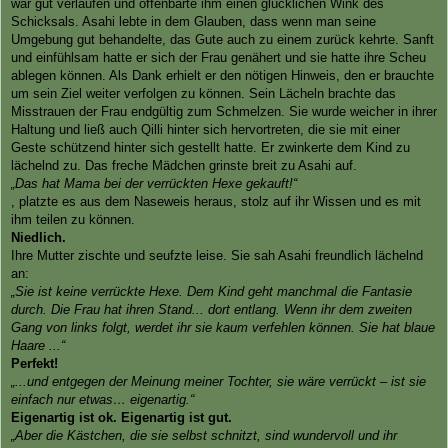
war gut verlaufen und offenbarte ihm einen glücklichen Wink des
Schicksals. Asahi lebte in dem Glauben, dass wenn man seine
Umgebung gut behandelte, das Gute auch zu einem zurück kehrte. Sanft
und einfühlsam hatte er sich der Frau genähert und sie hatte ihre Scheu
ablegen können. Als Dank erhielt er den nötigen Hinweis, den er brauchte
um sein Ziel weiter verfolgen zu können. Sein Lächeln brachte das
Misstrauen der Frau endgültig zum Schmelzen. Sie wurde weicher in ihrer
Haltung und ließ auch Qilli hinter sich hervortreten, die sie mit einer
Geste schützend hinter sich gestellt hatte. Er zwinkerte dem Kind zu
lächelnd zu. Das freche Mädchen grinste breit zu Asahi auf.
„Das hat Mama bei der verrückten Hexe gekauft!“
, platzte es aus dem Naseweis heraus, stolz auf ihr Wissen und es mit
ihm teilen zu können.
Niedlich.
Ihre Mutter zischte und seufzte leise. Sie sah Asahi freundlich lächelnd
an:
„Sie ist keine verrückte Hexe. Dem Kind geht manchmal die Fantasie
durch. Die Frau hat ihren Stand... dort entlang. Wenn ihr dem zweiten
Gang von links folgt, werdet ihr sie kaum verfehlen können. Sie hat blaue
Haare ...“
Perfekt!
„...und entgegen der Meinung meiner Tochter, sie wäre verrückt – ist sie
einfach nur etwas… eigenartig.“
Eigenartig ist ok. Eigenartig ist gut.
„Aber die Kästchen, die sie selbst schnitzt, sind wundervoll und ihr