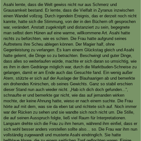
i
Asahi lernte, dass die Welt gewiss nicht nur aus Schmerz und
t
Grausamkeit bestand. Er lernte, dass die Vielfalt in Zyranus inzwischen
r
a
einen Wandel vollzog. Durch irgendein Ereignis, das er derzeit noch nicht
g
kannte, hatte sich die Stimmung, von der in den Büchern oft gesprochen
war, verändert. Anstatt zugeknöpft und distanziert zu sein, begegnete
man selbst dem Hünen auf eine warme, willkommene Art. Asahi hatte
nichts zu befürchten, wie es schien. Die Frau hatte aufgrund seines
Auftretens ihre Scheu ablegen können. Der Magier half, ohne
Gegenleistung zu verlangen. Es kam einem Glückstag gleich und Asahi
hatte gelernt, die Dinge so zu betrachten. Beschwingt und guter Dinge,
dass alles so weiterlaufen würde, machte er sich daran so umsichtig, wie
es ihm in dem Gedränge möglich war, durch die Marktbuden-Schneise zu
gelangen, damit er am Ende auch das Gesuchte fand. Ein wenig außer
Atem, stützte er sich auf der Auslage der Blauhaarigen ab und bemerkte
ein drohendes Knirschen, ob seines Gewichts. Ganz so stabil erschien
dieser Stand nun auch wieder nicht. „Hab ich dich doch gefunden...“,
schnaufte er und bemerkte gar nicht, wie das auf jemanden wirken
mochte, der keine Ahnung hatte, wieso er nach einem suchte. Die Frau
hörte auf mit dem, was sie da eben tat und richtete sich auf. Noch immer
war der Rücken zu sehen und sie wandte sich noch nicht um. Die Stille,
die auf seinen Ausspruch folgte, ließ viel Raum für Interpretationen.
Langsam drehte sich die Frau zu ihm herum, während ihm einfiel, dass er
sich wohl besser anders vorstellen sollte also… so. Die Frau war ihm nun
vollständig zugewandt und musterte Asahi eindringlich. Sie hatte
hellblaue Haare, die zu einem seitlichen Zopf geflochten waren. Einige