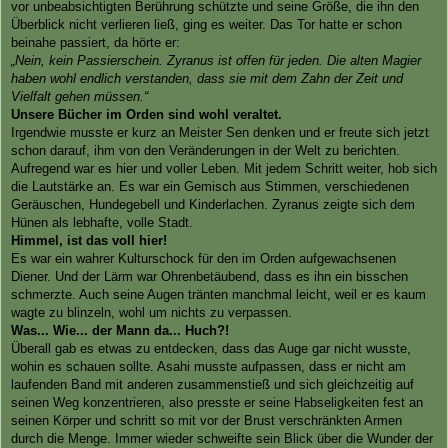
vor unbeabsichtigten Berührung schützte und seine Größe, die ihn den
Überblick nicht verlieren ließ, ging es weiter. Das Tor hatte er schon
beinahe passiert, da hörte er:
„Nein, kein Passierschein. Zyranus ist offen für jeden. Die alten Magier
haben wohl endlich verstanden, dass sie mit dem Zahn der Zeit und
Vielfalt gehen müssen.“
Unsere Bücher im Orden sind wohl veraltet.
Irgendwie musste er kurz an Meister Sen denken und er freute sich jetzt
schon darauf, ihm von den Veränderungen in der Welt zu berichten.
Aufregend war es hier und voller Leben. Mit jedem Schritt weiter, hob sich
die Lautstärke an. Es war ein Gemisch aus Stimmen, verschiedenen
Geräuschen, Hundegebell und Kinderlachen. Zyranus zeigte sich dem
Hünen als lebhafte, volle Stadt.
Himmel, ist das voll hier!
Es war ein wahrer Kulturschock für den im Orden aufgewachsenen
Diener. Und der Lärm war Ohrenbetäubend, dass es ihn ein bisschen
schmerzte. Auch seine Augen tränten manchmal leicht, weil er es kaum
wagte zu blinzeln, wohl um nichts zu verpassen.
Was... Wie... der Mann da... Huch?!
Überall gab es etwas zu entdecken, dass das Auge gar nicht wusste,
wohin es schauen sollte. Asahi musste aufpassen, dass er nicht am
laufenden Band mit anderen zusammenstieß und sich gleichzeitig auf
seinen Weg konzentrieren, also presste er seine Habseligkeiten fest an
seinen Körper und schritt so mit vor der Brust verschränkten Armen
durch die Menge. Immer wieder schweifte sein Blick über die Wunder der