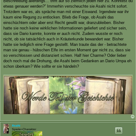
Beschreibung allerdings… trifft auf so ziemlich jeden hier zu. Könntest du
etwas genauer werden?” Immerhin verscheuchte sie Asahi nicht sofort.
Trotzdem war es, als spräche man mit einer Eiswand. Irgendwie war ihr
kaum eine Regung zu entlocken. Blieb die Frage, ob Asahi das
einschüchtern oder aber erst Recht gewillt war, dranzubleiben. Bisher
hatte sie noch keine wirklichen Informationen geliefert und sicher sein,
dass sie Dario kannte, konnte er auch nicht. Zudem wusste er noch
nicht, ob sie tatsächlich auch in Kräuterkunde bewandert war. Bisher
hatte sie lediglich eine Frage gestellt. Man traute das der - betrachtete
man sie genau - hübschen Elfe im ersten Moment gar nicht zu, dass sie
so verschlossen und distanziert schien. Half hier Charme? Oder lieber
doch noch mal die Drohung, die Asahi beim Gedanken an Dario Umpa eh
schon überkam? Wie sollte er sie händeln?
Asahi
Spieler-Charakter