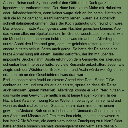
a
Asahi’s Reise nach Zyranus verlief den Göttern sei Dank ganz ohne
g
irgendwelche Vorkommnisse. Der Hüne hatte kaum Mühe mit Halunken
oder Halsabschneidern, denn keiner wagte sich an ihn heran. Hätten sie
sich die Mühe gemacht, Asahi kennenzulernen, wären sie sicherlich
schnell dahintergekommen, dass der Koch gutmütig und freundlich wäre.
Das wiederum hätte Asahi gewiss zum Nachteil gereichen können. Aber
das waren alles nur Spekulationen. Im Grunde wusste auch er nicht, wie
die Menschen um ihn herum tickten und was sie antrieb. Allerdings
nutzte Asahi den Umstand gern, damit er gefahrlos reisen konnte. Und
andere nutzten sein Äußeres auch gerne. So hatte der Reisende eine
kurze Abmachung mit einem Händler getroffen, der ihn mit über die
imposante Brücke nahm. Asahi erfuhr von dem Gargoyle, der allerdings
scheinbar kein Interesse hatte, so viele Reisende aufzuhalten. Jedenfalls
zeigte sich der Wächter der Brücke nicht und Asahi würde womöglich nie
erfahren, ob an den Geschichten etwas dran war.
Endlich gönnte sich Asahi an diesem Abend eine Rast. Seine Füße
dankten es ihm und erst als er sich setzte, spürte er, dass die Reise
auch langsam Spuren hinterließ. Allerdings konnte er kein Pferd nutzen –
das würde sein Gewicht vermutlich nicht lange tragen können. In der
Nacht fand Asahi ein wenig Ruhe. Weiterhin belästigte ihn niemand und
wenn es doch mal zu einem Gespräch kam, dann immer mit einem
gewissen Abstand. Sah so sein Leben aus? Niemand näherte sich ihm,
aus Angst und Misstrauen? Fehlte es ihm nicht, mal ein Lebewesen zu
berühren? Die Wärme, die damit verbundene Zuneigung zu fühlen? Oder
hatte er diese ohnehin niemals kennengelernt und vermisste deshalb