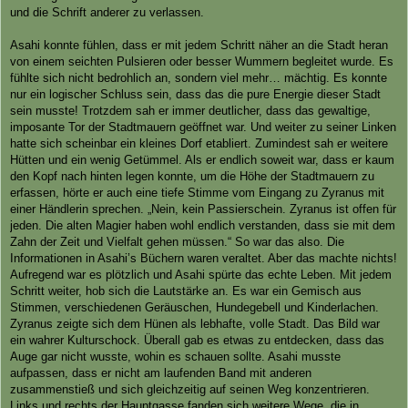
und die Schrift anderer zu verlassen.
Asahi konnte fühlen, dass er mit jedem Schritt näher an die Stadt heran
von einem seichten Pulsieren oder besser Wummern begleitet wurde. Es
fühlte sich nicht bedrohlich an, sondern viel mehr… mächtig. Es konnte
nur ein logischer Schluss sein, dass das die pure Energie dieser Stadt
sein musste! Trotzdem sah er immer deutlicher, dass das gewaltige,
imposante Tor der Stadtmauern geöffnet war. Und weiter zu seiner Linken
hatte sich scheinbar ein kleines Dorf etabliert. Zumindest sah er weitere
Hütten und ein wenig Getümmel. Als er endlich soweit war, dass er kaum
den Kopf nach hinten legen konnte, um die Höhe der Stadtmauern zu
erfassen, hörte er auch eine tiefe Stimme vom Eingang zu Zyranus mit
einer Händlerin sprechen. „Nein, kein Passierschein. Zyranus ist offen für
jeden. Die alten Magier haben wohl endlich verstanden, dass sie mit dem
Zahn der Zeit und Vielfalt gehen müssen.“ So war das also. Die
Informationen in Asahi’s Büchern waren veraltet. Aber das machte nichts!
Aufregend war es plötzlich und Asahi spürte das echte Leben. Mit jedem
Schritt weiter, hob sich die Lautstärke an. Es war ein Gemisch aus
Stimmen, verschiedenen Geräuschen, Hundegebell und Kinderlachen.
Zyranus zeigte sich dem Hünen als lebhafte, volle Stadt. Das Bild war
ein wahrer Kulturschock. Überall gab es etwas zu entdecken, dass das
Auge gar nicht wusste, wohin es schauen sollte. Asahi musste
aufpassen, dass er nicht am laufenden Band mit anderen
zusammenstieß und sich gleichzeitig auf seinen Weg konzentrieren.
Links und rechts der Hauptgasse fanden sich weitere Wege, die in