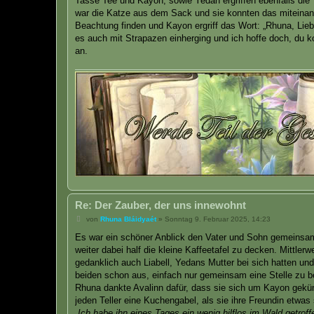
Tasse Tee und Kayon, sowie Yedan ergriffen ebenfalls di
war die Katze aus dem Sack und sie konnten das miteinand
Beachtung finden und Kayon ergriff das Wort: „Rhuna, Lie
es auch mit Strapazen einherging und ich hoffe doch, du ko
an.
Re: Der Zauber, der uns innewohnt
B
von
Rhuna Bláidyaét
»
Sonntag 9. Februar 2025, 14:23
e
i
Es war ein schöner Anblick den Vater und Sohn gemeinsam
t
weiter dabei half die kleine Kaffeetafel zu decken. Mittle
r
a
gedanklich auch Liabell, Yedans Mutter bei sich hatten un
g
beiden schon aus, einfach nur gemeinsam eine Stelle zu b
Rhuna dankte Avalinn dafür, dass sie sich um Kayon gekü
jeden Teller eine Kuchengabel, als sie ihre Freundin etwas
„Ich habe ihn eines Tages ein wenig hilflos im Wald getroff