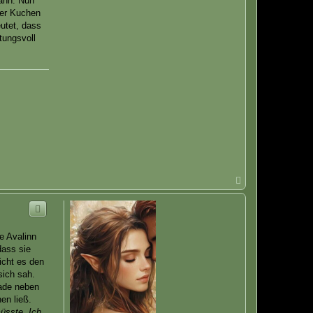
dann. Nun
der Kuchen
utet, dass
tungsvoll
N
a
c
h
o
b
e Avalinn
e
dass sie
n
icht es den
sich sah.
rade neben
en ließ.
müsste. Ich