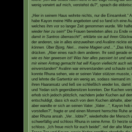
wenig verwirrt auf mich, verstehst du?“, sprach die eldorisc
„Hier in seinem Haus wohnte nichts, nur die Einsamkeit.“ A
habe Kayon meine Hilfe angeboten und so fand ich eine A
welches ihm vor so langer Zeit genommen wurde. Wir halfen
wieder hier zu sein!“
Die Frauen bereiteten alles zu Ende v
damit in Santros überrascht!“
, erklärte sie auf ihren Glüc
der anderen, sie in alles einzuweihen und Avalinn nickte e
können. Über Bjorg, Neri… meine Magien und…“
„Das kling
drücken. „Aber eines nach dem anderen. Ihr seid gerade e
wie es hier gewesen ist! Was hier alles passiert ist und wi
mir einen Antrag gemacht hat will Kayon vielleicht auch wis
einverstanden!“
Avalinn war einverstanden und schaute schl
konnte Rhuna sehen, wie er seinen Vater stützen musste, 
und lehnte die Gartentür ein wenig an, sodass niemand im
ihren Haaransatz und ließ sie schließlich wieder los, dam
und Yedan sich gegenübersitzen konnten. Der Kuchen verst
erhob sich jedoch plötzlich, nachdem jeder Kuchen auf dem 
entschuldigt, dass ich euch von dem Kuchen abhalte, abe
aber wandte er sich an seinen Vater. „Vater…“, Kayon hob 
vorstellen?“, fragte er und einen Moment herrschte Ruhe am
aber Rhuna ansah. „Ver…lobte?“, wiederholte der Mensch un
schwerfällig und schloss Rhuna in seine Arme. Er herzte si
schloss. „Ich freue mich für euch beide!“, rief der alte Ma