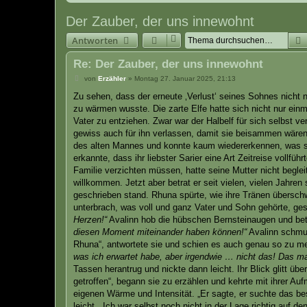
Der Zauber, der uns innewohnt
Antworten
Re: Der Zauber, der uns innewohnt
B
von
Erzähler
»
Montag 27. Januar 2025, 21:13
e
i
Zu sehen, dass der erneute ‚Verlust‘ seines Sohnes nicht
t
zu wärmen wusste. Die zarte Elfe hatte sich nicht nur ei
r
a
Vater zu entziehen. Zwar war der Halbelf für sich selbst ve
g
gewiss auch für ihn verlassen, damit sie beisammen wären
des alten Mannes und konnte kaum wiedererkennen, was s
erkannte, dass ihr liebster Sarier eine Art Zeitreise vollf
Familie verzichten müssen, hatte seine Mutter nicht beglei
willkommen. Jetzt aber betrat er seit vielen, vielen Jahre
geschrieben stand. Rhuna spürte, wie ihre Tränen übersch
unterbrach, was voll und ganz Vater und Sohn gehörte, gese
Herzen!“
Avalinn hob die hübschen Bernsteinaugen und be
diesen Moment miteinander haben können!“
Avalinn schmun
Rhuna“, antwortete sie und schien es auch genau so zu m
was ich erwartet habe, aber irgendwie … nicht das! Das m
Tassen herantrug und nickte dann leicht. Ihr Blick glitt übe
getroffen“, begann sie zu erzählen und kehrte mit ihrer Au
eigenen Wärme und Intensität. „Er sagte, er suchte das bes
leicht. „Ich war selbst noch nicht in der Lage richtig auf d