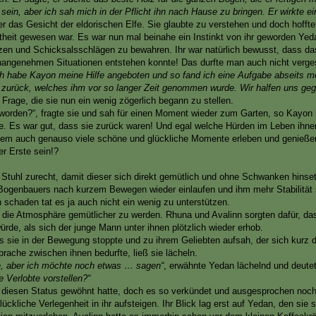
 sein, aber ich sah mich in der Pflicht ihn nach Hause zu bringen. Er wirkte e
r das Gesicht der eldorischen Elfe. Sie glaubte zu verstehen und doch hoffte
wirrtheit gewesen war. Es war nun mal beinahe ein Instinkt von ihr geworden Ye
zen und Schicksalsschlägen zu bewahren. Ihr war natürlich bewusst, dass d
 unangenehmen Situationen entstehen konnte! Das durfte man auch nicht verge
Ich habe Kayon meine Hilfe angeboten und so fand ich eine Aufgabe abseits m
urück, welches ihm vor so langer Zeit genommen wurde. Wir halfen uns gege
 Frage, die sie nun ein wenig zögerlich begann zu stellen.
eworden?“, fragte sie und sah für einen Moment wieder zum Garten, so Kayon
te. Es war gut, dass sie zurück waren! Und egal welche Hürden im Leben ihn
z allem auch genauso viele schöne und glückliche Momente erleben und genieße
er Erste sein!?
tuhl zurecht, damit dieser sich direkt gemütlich und ohne Schwanken hinse
s Bogenbauers nach kurzem Bewegen wieder einlaufen und ihm mehr Stabilität
schaden tat es ja auch nicht ein wenig zu unterstützen.
ie Atmosphäre gemütlicher zu werden. Rhuna und Avalinn sorgten dafür, das
rde, als sich der junge Mann unter ihnen plötzlich wieder erhob.
s sie in der Bewegung stoppte und zu ihrem Geliebten aufsah, der sich kurz 
ache zwischen ihnen bedurfte, ließ sie lächeln.
e, aber ich möchte noch etwas … sagen“
, erwähnte Yedan lächelnd und deute
 Verlobte vorstellen?“
an diesen Status gewöhnt hatte, doch es so verkündet und ausgesprochen noc
kliche Verlegenheit in ihr aufsteigen. Ihr Blick lag erst auf Yedan, den sie s