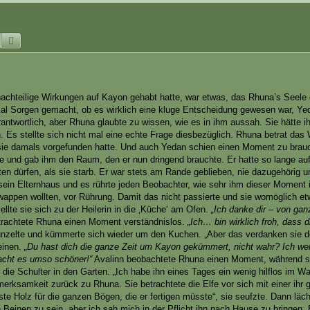
Suche
Erweiterte Suche
 nachteilige Wirkungen auf Kayon gehabt hatte, war etwas, das Rhuna’s Seele
nmal Sorgen gemacht, ob es wirklich eine kluge Entscheidung gewesen war, Y
rantwortlich, aber Rhuna glaubte zu wissen, wie es in ihm aussah. Sie hätte i
. Es stellte sich nicht mal eine echte Frage diesbezüglich. Rhuna betrat da
ie damals vorgefunden hatte. Und auch Yedan schien einen Moment zu brau
ührte und gab ihm den Raum, den er nun dringend brauchte. Er hatte so lange au
ten dürfen, als sie starb. Er war stets am Rande geblieben, nie dazugehörig 
n sein Elternhaus und es rührte jeden Beobachter, wie sehr ihm dieser Moment 
wappen wollten, vor Rührung. Damit das nicht passierte und sie womöglich e
llte sie sich zu der Heilerin in die ‚Küche‘ am Ofen.
„Ich danke dir – von ga
trachtete Rhuna einen Moment verständnislos.
„Ich… bin wirklich froh, dass d
zelte und kümmerte sich wieder um den Kuchen. „Aber das verdanken sie do
einen.
„Du hast dich die ganze Zeit um Kayon gekümmert, nicht wahr? Ich wei
acht es umso schöner!“
Avalinn beobachtete Rhuna einen Moment, während si
r die Schulter in den Garten. „Ich habe ihn eines Tages ein wenig hilflos im Wa
fmerksamkeit zurück zu Rhuna. Sie betrachtete die Elfe vor sich mit einer ihr 
te Holz für die ganzen Bögen, die er fertigen müsste“, sie seufzte. Dann läch
en Beinen zu sein, aber ich sah mich in der Pflicht ihn nach Hause zu bringen. 