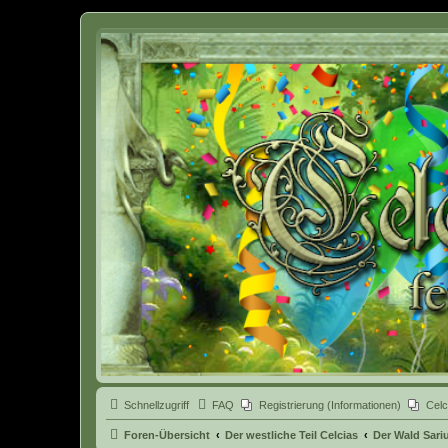
Celcia - eine Welt der Fantasy
Schnellzugriff
FAQ
Registrierung (Informationen)
Celc
Foren-Übersicht
Der westliche Teil Celcias
Der Wald Sari