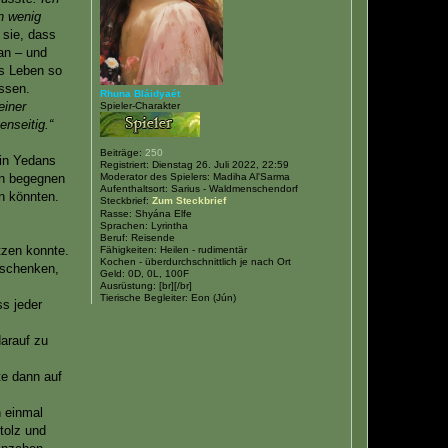
in wenig
 sie, dass
dan – und
as Leben so
ssen.
Rhuna Bláidyaét
einer
Spieler-Charakter
nseitig.“
Beiträge:
250
 in Yedans
Registriert:
Dienstag 26. Juli 2022, 22:59
en begegnen
Moderator des Spielers:
Madiha Al'Sarma
Aufenthaltsort:
Sarius - Waldmenschendorf
n könnten.
Steckbrief:
Zum Steckbrief
Rasse:
Shyána Elfe
Sprachen:
Lyrintha
Beruf:
Reisende
tzen konnte.
Fähigkeiten:
Heilen - rudimentär
Kochen - überdurchschnittlich je nach Ort
 schenken,
Geld:
0D, 0L, 100F
Ausrüstung:
[br][/br]
Tierische Begleiter:
Eon (Jún)
s jeder
darauf zu
te dann auf
h einmal
tolz und