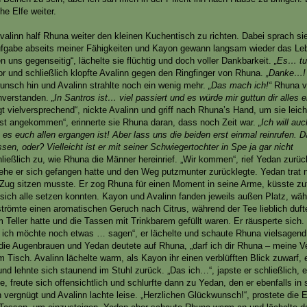
he Elfe weiter.
valinn half Rhuna weiter den kleinen Kuchentisch zu richten. Dabei sprach sie 
ufgabe abseits meiner Fähigkeiten und Kayon gewann langsam wieder das Le
 uns gegenseitig“, lächelte sie flüchtig und doch voller Dankbarkeit.
„Es… tu
or und schließlich klopfte Avalinn gegen den Ringfinger von Rhuna.
„Danke…! 
kwunsch hin und Avalinn strahlte noch ein wenig mehr.
„Das mach ich!“
Rhuna v
inverstanden.
„In Santros ist… viel passiert und es würde mir guttun dir alles 
t vielversprechend“, nickte Avalinn und griff nach Rhuna’s Hand, um sie leich
rst angekommen“, erinnerte sie Rhuna daran, dass noch Zeit war.
„Ich will au
e es euch allen ergangen ist! Aber lass uns die beiden erst einmal reinrufen.
sen, oder? Vielleicht ist er mit seiner Schwiegertochter in Spe ja gar nicht
ießlich zu, wie Rhuna die Männer hereinrief. „Wir kommen“, rief Yedan zurüc
ehe er sich gefangen hatte und den Weg putzmunter zurücklegte. Yedan trat 
 Zug sitzen musste. Er zog Rhuna für einen Moment in seine Arme, küsste zu
it sich alle setzen konnten. Kayon und Avalinn fanden jeweils außen Platz, w
römte einen aromatischen Geruch nach Citrus, während der Tee lieblich duft
Teller hatte und die Tassen mit Trinkbarem gefüllt waren. Er räusperte sich.
r ich möchte noch etwas … sagen“, er lächelte und schaute Rhuna vielsagend
die Augenbrauen und Yedan deutete auf Rhuna, „darf ich dir Rhuna – meine V
 Tisch. Avalinn lächelte warm, als Kayon ihr einen verblüfften Blick zuwarf, 
d lehnte sich staunend im Stuhl zurück. „Das ich…“, japste er schließlich, e
e, freute sich offensichtlich und schlurfte dann zu Yedan, den er ebenfalls in
nn vergnügt und Avalinn lachte leise. „Herzlichen Glückwunsch!“, prostete die E