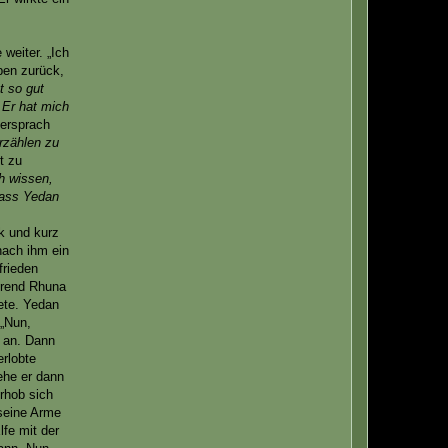
weiter. „Ich
ben zurück,
t so gut
Er hat mich
ersprach
erzählen zu
t zu
ch wissen,
 Dass Yedan
k und kurz
nach ihm ein
frieden
ährend Rhuna
ete. Yedan
 „Nun,
 an. Dann
erlobte
ehe er dann
rhob sich
 seine Arme
lfe mit der