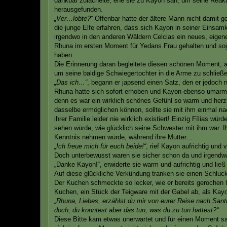
dankbar zulächelte, ehe sie zu Kayon sah, um seine Reakt
herausgefunden.
„Ver…lobte?“
Offenbar hatte der ältere Mann nicht damit g
die junge Elfe erfahren, dass sich Kayon in seiner Einsam
irgendwo in den anderen Wäldern Celcias ein neues, eigen
Rhuna im ersten Moment für Yedans Frau gehalten und soga
haben.
Die Erinnerung daran begleitete diesen schönen Moment, al
um seine baldige Schwiegertochter in die Arme zu schließ
„Das ich…“
, begann er japsend einen Satz, den er jedoch 
Rhuna hatte sich sofort erhoben und Kayon ebenso umarmt, 
denn es war ein wirklich schönes Gefühl so warm und herzli
dasselbe ermöglichen können, sollte sie mit ihm einmal nach
ihrer Familie leider nie wirklich existiert! Einzig Fílias
sehen würde, wie glücklich seine Schwester mit ihm war. I
Kenntnis nehmen würde, während ihre Mutter…
„Ich freue mich für euch beide!“
, rief Kayon aufrichtig un
Doch unterbewusst waren sie sicher schon da und irgendw
„Danke Kayon!“, erwiderte sie warm und aufrichtig und lie
Auf diese glückliche Verkündung tranken sie einen Schluck
Der Kuchen schmeckte so lecker, wie er bereits gerochen h
Kuchen, ein Stück der Teigware mit der Gabel ab, als Kayo
„Rhuna, Liebes, erzählst du mir von eurer Reise nach San
doch, du konntest aber das tun, was du zu tun hattest?“
Diese Bitte kam etwas unerwartet und für einen Moment sa