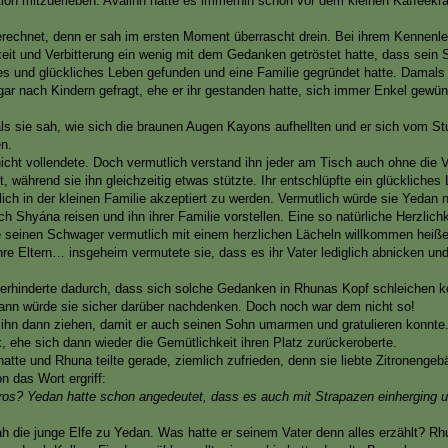
ion mitzuerleben. Avalinn hatte es immerhin schon vor dem kleinen Kaffeek
erechnet, denn er sah im ersten Moment überrascht drein. Bei ihrem Kennenle
keit und Verbitterung ein wenig mit dem Gedanken getröstet hatte, dass sein
es und glückliches Leben gefunden und eine Familie gegründet hatte. Damals 
r nach Kindern gefragt, ehe er ihr gestanden hatte, sich immer Enkel gewü
s sie sah, wie sich die braunen Augen Kayons aufhellten und er sich vom St
en.
nicht vollendete. Doch vermutlich verstand ihn jeder am Tisch auch ohne die 
während sie ihn gleichzeitig etwas stützte. Ihr entschlüpfte ein glückliches
ch in der kleinen Familie akzeptiert zu werden. Vermutlich würde sie Yedan n
 Shyána reisen und ihn ihrer Familie vorstellen. Eine so natürliche Herzlichke
 würde seinen Schwager vermutlich mit einem herzlichen Lächeln willkommen heiß
hre Eltern… insgeheim vermutete sie, dass es ihr Vater lediglich abnicken und
d verhinderte dadurch, dass sich solche Gedanken in Rhunas Kopf schleichen k
ann würde sie sicher darüber nachdenken. Doch noch war dem nicht so!
ß ihn dann ziehen, damit er auch seinen Sohn umarmen und gratulieren konnte
, ehe sich dann wieder die Gemütlichkeit ihren Platz zurückeroberte.
atte und Rhuna teilte gerade, ziemlich zufrieden, denn sie liebte Zitronenge
n das Wort ergriff:
tros? Yedan hatte schon angedeutet, dass es auch mit Strapazen einherging u
h die junge Elfe zu Yedan. Was hatte er seinem Vater denn alles erzählt? Rh