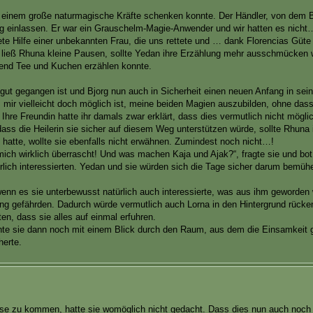
s einem große naturmagische Kräfte schenken konnte. Der Händler, von dem 
ung einlassen. Er war ein Grauschelm-Magie-Anwender und wir hatten es nicht…
te Hilfe einer unbekannten Frau, die uns rettete und … dank Florencias Güte 
r ließ Rhuna kleine Pausen, sollte Yedan ihre Erzählung mehr ausschmücken 
hrend Tee und Kuchen erzählen konnte.
les gut gegangen ist und Bjorg nun auch in Sicherheit einen neuen Anfang in se
mir vielleicht doch möglich ist, meine beiden Magien auszubilden, ohne dass
 Ihre Freundin hatte ihr damals zwar erklärt, dass dies vermutlich nicht mögli
ass die Heilerin sie sicher auf diesem Weg unterstützen würde, sollte Rhuna 
t hatte, wollte sie ebenfalls nicht erwähnen. Zumindest noch nicht…!
mich wirklich überrascht! Und was machen Kaja und Ajak?“, fragte sie und bot
hrlich interessierten. Yedan und sie würden sich die Tage sicher darum bemühen
n es sie unterbewusst natürlich auch interessierte, was aus ihm geworden
ung gefährden. Dadurch würde vermutlich auch Lorna in den Hintergrund rücke
en, dass sie alles auf einmal erfuhren.
nte sie dann noch mit einem Blick durch den Raum, aus dem die Einsamkeit
erte.
se zu kommen, hatte sie womöglich nicht gedacht. Dass dies nun auch noch