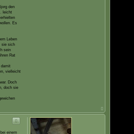
Bjorg den
 leicht
erhielten
wollen. Es
inem Leben
 sie sich
ch sein
ihren Rat
 damit
, vielleicht
 war. Doch
n, doch sie
 gewichen
N
a
c
h
o
b
 bei einem
e