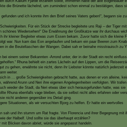
en durch Kallum Fjarde erzählen sollte, immerhin hatte der alte Bogenbauer e
te die Brünette lächelnd, um zumindest schon einmal zu bestätigen, dass sie
gefunden und ich konnte ihm den Brief seines Vaters geben!“, begann sie zu
chwierigkeiten. Für ein Stück der Strecke begleitete uns Raji – der Tiger mi
in schönes Wiedersehen!“ Die Erwähnung der Großkatze war ihr durchaus wic
ch ihr kleiner Begleiter etwas zum Essen bekam. Zuvor hatte sich die kleine Fe
olgt war. Nun kam das Eon angelaufen und bekam ein paar Beeren zum Knab
eren in die Beuteltaschen der Wangen. Dabei sah er beinahe misstrauisch zu Y
bei einem seiner Bekannten -Arrond unter, der in der Stadt ein recht einfluss
geholfen.“ Rhuna behielt ein zartes Lächeln auf den Lippen, um die Reiseerz
ut zu gehen, erwähnte sie nicht, denn ihr Liebster könnte natürlich jederzeit
ann weiter.
 sich in … große Schwierigkeiten gebracht hatte, aus denen er von alleine, k
, während Arunn und Neri ihre eigenen Angelegenheiten verfolgten. Wir trafen
h wieder die Stadt, da Neri etwas über sich herausgefunden hatte, was sie
ollte Rhuna ebenfalls vage bleiben, da sie selbst nicht alles erfahren oder ver
sie nicht anderen gegenüber ins Detail ging.
re Situationen, als wir versuchten Bjorg zu helfen. Er hatte ein wertvolles
an sah und ihn stumm um Rat fragte. Von Florencia und ihrer Begegnung mit i
wie der Halbelf. Und sollte sie das überhaupt erzählen?
r mit Blicken davon abriet, würde sie angepasst handeln.