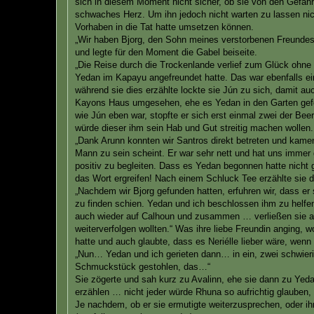
sich in diesem Moment nicht sicher, ob sie von den Gefahr
schwaches Herz. Um ihn jedoch nicht warten zu lassen nick
Vorhaben in die Tat hatte umsetzen können.
„Wir haben Bjorg, den Sohn meines verstorbenen Freundes 
und legte für den Moment die Gabel beiseite.
„Die Reise durch die Trockenlande verlief zum Glück ohne S
Yedan im Kapayu angefreundet hatte. Das war ebenfalls e
während sie dies erzählte lockte sie Jún zu sich, damit au
Kayons Haus umgesehen, ehe es Yedan in den Garten gef
wie Jún eben war, stopfte er sich erst einmal zwei der Be
würde dieser ihm sein Hab und Gut streitig machen wollen.
„Dank Arunn konnten wir Santros direkt betreten und kamen 
Mann zu sein scheint. Er war sehr nett und hat uns immer 
positiv zu begleiten. Dass es Yedan begonnen hatte nicht g
das Wort ergreifen! Nach einem Schluck Tee erzählte sie d
„Nachdem wir Bjorg gefunden hatten, erfuhren wir, dass er
zu finden schien. Yedan und ich beschlossen ihm zu helfen
auch wieder auf Calhoun und zusammen … verließen sie auc
weiterverfolgen wollten.“ Was ihre liebe Freundin anging, w
hatte und auch glaubte, dass es Neriélle lieber wäre, wenn 
„Nun… Yedan und ich gerieten dann… in ein, zwei schwierige
Schmuckstück gestohlen, das…“
Sie zögerte und sah kurz zu Avalinn, ehe sie dann zu Yed
erzählen … nicht jeder würde Rhuna so aufrichtig glauben, 
Je nachdem, ob er sie ermutigte weiterzusprechen, oder ih