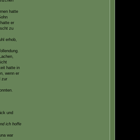
ränzchen
rnen hatte
 Sohn
hatte er
nscht zu
uhl erhob,
Vollendung.
 Lachen,
icht
it hatte in
en, wenn er
 zur
onnten.
.
bäck und
nd ich hoffe
una war