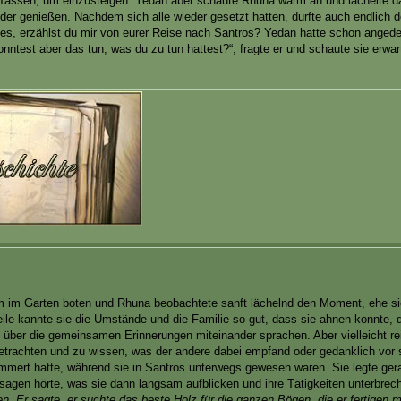
e Tassen, um einzusteigen. Yedan aber schaute Rhuna warm an und lächelte 
er genießen. Nachdem sich alle wieder gesetzt hatten, durfte auch endlich 
bes, erzählst du mir von eurer Reise nach Santros? Yedan hatte schon angede
nntest aber das tun, was du zu tun hattest?“, fragte er und schaute sie erwar
 im Garten boten und Rhuna beobachtete sanft lächelnd den Moment, ehe si
rweile kannte sie die Umstände und die Familie so gut, dass sie ahnen konnte, 
d über die gemeinsamen Erinnerungen miteinander sprachen. Aber vielleicht re
etrachten und zu wissen, was der andere dabei empfand oder gedanklich vor 
mmert hatte, während sie in Santros unterwegs gewesen waren. Sie legte ge
 sagen hörte, was sie dann langsam aufblicken und ihre Tätigkeiten unterbrech
en. Er sagte, er suchte das beste Holz für die ganzen Bögen, die er fertigen 