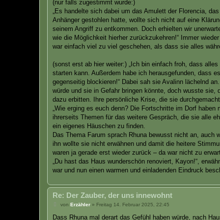
(nur falls zugestimmt wurde:)
„Es handelte sich dabei um das Amulett der Florencia, da
Anhänger gestohlen hatte, wollte sich nicht auf eine Klär
seinem Angriff zu entkommen. Doch erhielten wir unerwarte
wie die Möglichkeit hierher zurückzukehren!“ Immer wiede
war einfach viel zu viel geschehen, als dass sie alles wä
(sonst erst ab hier weiter:) „Ich bin einfach froh, dass al
starten kann. Außerdem habe ich herausgefunden, dass es 
gegenseitig blockieren!“ Dabei sah sie Avalinn lächelnd an.
würde und sie in Gefahr bringen könnte, doch wusste sie, d
dazu erbitten. Ihre persönliche Krise, die sie durchgemach
„Wie erging es euch denn? Die Fortschritte im Dorf haben 
ihrerseits Themen für das weitere Gespräch, die sie alle e
ein eigenes Häuschen zu finden.
Das Thema Farum sprach Rhuna bewusst nicht an, auch wen
ihn wollte sie nicht erwähnen und damit die heitere Stimm
waren ja gerade erst wieder zurück – da war nicht zu erwart
„Du hast das Haus wunderschön renoviert, Kayon!“, erwäh
war und nun einen warmen und einladenden Eindruck besch
Re: Der Zauber, der uns innewohnt
B
von
Erzähler
»
Freitag 14. Februar 2025, 22:45
e
i
Dass Rhuna mal derart das Gefühl haben würde, nach Hau