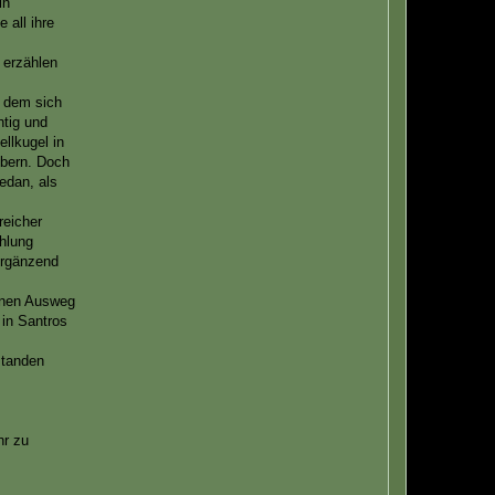
in
 all ihre
 erzählen
t dem sich
htig und
llkugel in
bern. Doch
edan, als
reicher
ählung
 ergänzend
einen Ausweg
 in Santros
standen
hr zu