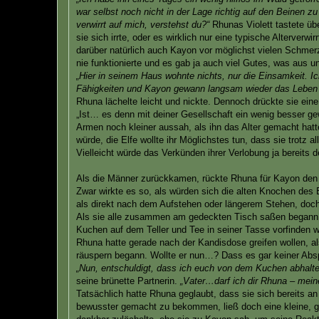
war selbst noch nicht in der Lage richtig auf den Beinen zu
verwirrt auf mich, verstehst du?“
Rhunas Violett tastete übe
sie sich irrte, oder es wirklich nur eine typische Alterver
darüber natürlich auch Kayon vor möglichst vielen Schmer
nie funktionierte und es gab ja auch viel Gutes, was aus
„Hier in seinem Haus wohnte nichts, nur die Einsamkeit. 
Fähigkeiten und Kayon gewann langsam wieder das Leben z
Rhuna lächelte leicht und nickte. Dennoch drückte sie eine
„Ist… es denn mit deiner Gesellschaft ein wenig besser g
Armen noch kleiner aussah, als ihn das Alter gemacht hat
würde, die Elfe wollte ihr Möglichstes tun, dass sie trot
Vielleicht würde das Verkünden ihrer Verlobung ja bereits d
Als die Männer zurückkamen, rückte Rhuna für Kayon den S
Zwar wirkte es so, als würden sich die alten Knochen de
als direkt nach dem Aufstehen oder längerem Stehen, doch 
Als sie alle zusammen am gedeckten Tisch saßen begann d
Kuchen auf dem Teller und Tee in seiner Tasse vorfinden wü
Rhuna hatte gerade nach der Kandisdose greifen wollen, al
räuspern begann. Wollte er nun…? Dass es gar keiner Abspr
„Nun, entschuldigt, dass ich euch von dem Kuchen abhalt
seine brünette Partnerin.
„Vater…darf ich dir Rhuna – meine
Tatsächlich hatte Rhuna geglaubt, dass sie sich bereits 
bewusster gemacht zu bekommen, ließ doch eine kleine, glüc