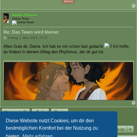
lieben
Madiha Al'Sarma
Celcia-Team
Re: Das Team wird kleiner
B
Freitag 7. März 2025, 17:27
e
i
Alles Gute dir, Darna. Ich hab es mir schon fast gedacht
Ich hoffe,
t
du findest in deinem Alltag den Rhythmus, der dir gut tut.
r
a
g
Gesperrt
4 Beiträge • Seite
1
von
1
Diese Website nutzt Cookies, um dir den
bestmöglichen Komfort bei der Nutzung zu
Gehe zu
bieten.
Mehr erfahren