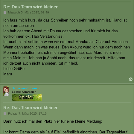
Re: Das Team wird kleiner
B
Mittwoch 5. März 2025, 08:49
e
i
Ich fass mich kurz, da das Schreiben noch sehr mühsahm ist. Hand ist
t
noch am abheilen.
r
a
Ich hab gestern Abend mit Rhuna gesprochen und für mich ist das
g
vollkommen ok. Hab Verständniss.
Ist auch nicht schlimm wenn wir erst mal Maruka als Char auf Eis legen.
Wenn dann mach ich was neues. Den Akount würd ich nur gern noch nen
Monment behalten, bis ich mich ungwöhnt hab, das Maru nicht mehr
mein Main ist. Ich hab ja Asahi noch, das reicht mir derzeit. Hilfe kann
ich derzeit auch nicht anbieten, tut mir leid.
Liebe Grüße.
Maru
Darna von Eibenau
Spieler-Charakter
Re: Das Team wird kleiner
B
Freitag 7. März 2025, 17:19
e
i
Dann nutz ich mal den Platz hier für eine kleine Meldung:
t
r
a
Ihr könnt Darna gern als "auf Eis" befindlich einordnen. Der Tagesablauf