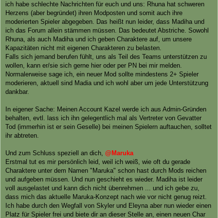
a
ich habe schlechte Nachrichten für euch und uns: Rhuna hat schweren
g
Herzens (aber begründet) ihren Modposten und somit auch ihre
moderierten Spieler abgegeben. Das heißt nun leider, dass Madiha und
ich das Forum allein stämmen müssen. Das bedeutet Abstriche. Sowohl
Rhuna, als auch Madiha und ich geben Charaktere auf, um unsere
Kapazitäten nicht mit eigenen Charakteren zu belasten.
Falls sich jemand berufen fühlt, uns als Teil des Teams unterstützen zu
wollen, kann er/sie sich gerne hier oder per PN bei mir melden.
Normalerweise sage ich, ein neuer Mod sollte mindestens 2+ Spieler
moderieren, aktuell sind Madia und ich wohl aber um jede Unterstützung
dankbar.
In eigener Sache: Meinen Account Kazel werde ich aus Admin-Gründen
behalten, evtl. lass ich ihn gelegentlich mal als Vertreter von Gevatter
Tod (immerhin ist er sein Geselle) bei meinen Spielern auftauchen, solltet
ihr abtreten.
Und zum Schluss speziell an dich,
@Maruka
Erstmal tut es mir persönlich leid, weil ich weiß, wie oft du gerade
Charaktere unter dem Namen "Maruka" schon hast durch Mods reichen
und aufgeben müssen. Und nun geschieht es wieder. Madiha ist leider
voll ausgelastet und kann dich nicht übenrehmen ... und ich gebe zu,
dass mich das aktuelle Maruka-Konzept nach wie vor nicht genug reizt.
Ich habe durch den Wegfall von Skyler und Eleyna aber nun wieder einen
Platz für Spieler frei und biete dir an dieser Stelle an, einen neuen Char