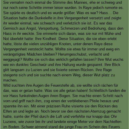
Sie vernahm noch einmal die Stimme des Mannes, ehe er schwieg und
nur noch seine Schritte immer leiser wurden. In Raye jedoch rumorte es.
Sie spürte es deutlich und es wurde größer. Was es war? Hass… Die
Situation hatte die Dunkelelfe in ihre Vergangenheit versetzt und zeigte
ihr wieder einmal, wie schwach und verletzlich sie ist. Es war das
Gemisch aus Angst, Verspottung, Schmerzen und Bedrohung, dass den
Hass in ihr weckte. Sie erinnerte sich daran, was sie nur mit Mühe und
Not überlebt hatte: Ihre Kindheit. Diese Situation, die sie eben erlebt
hatte, löste die vielen unzähligen Knoten, unter denen Raye diese
Vergangenheit versteckt hatte. Wollte sie etwa für immer und ewig ein
verängstigtes Mädchen bleiben? Herumgeschubst, verlacht und
weggejagt? Wollte sie sich das wirklich gefallen lassen? Ihre Wut wuchs
wie ein dunkles Geschwür und ihre Haltung wurde gespannt. Ihre Blick
glitt langsam zu Luzien und sie fixierte seinen Rücken. Ihre Rage
steigerte sich und sie suchte nach einem Weg, dieser Wut platz zu
machen.
Wild suchten ihre Augen die Feuerstelle ab, sie wollte sich rächen für
das, was er getan hatte. Was sie alle getan haben! Schließlich fanden die
vor Hass funkelnden Augen ihren Bogen. Sie machte einen Schritt nach
vorn und griff nach ihm, zog einen der verbliebenen Pfeile heraus und
spannte ihn ein. Mit einer präzisen Ruhe visierte sie den Rücken des
Elfen an und legte an. Noch bevor sie den nächsten Atemzug gemacht
hatte, surrte der Pfeil durch die Luft und verfehlte nur knapp das Ohr
Luziens, wie zuvor bei ihr und landete einige Meter vor dem Nachtelfen
im Boden. Schwer atmend stand die junge Frau im Schein des Feuers