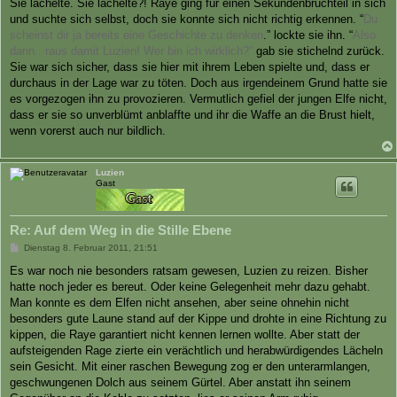
Sie lächelte. Sie lächelte?! Raye ging für einen Sekundenbruchteil in sich
und suchte sich selbst, doch sie konnte sich nicht richtig erkennen. “
Du
scheinst dir ja bereits eine Geschichte zu denken
.” lockte sie ihn. “
Also
dann.. raus damit Luzien! Wer bin ich wirklich?”
gab sie stichelnd zurück.
Sie war sich sicher, dass sie hier mit ihrem Leben spielte und, dass er
durchaus in der Lage war zu töten. Doch aus irgendeinem Grund hatte sie
es vorgezogen ihn zu provozieren. Vermutlich gefiel der jungen Elfe nicht,
dass er sie so unverblümt anblaffte und ihr die Waffe an die Brust hielt,
wenn vorerst auch nur bildlich.
Luzien
Gast
Re: Auf dem Weg in die Stille Ebene
B
Dienstag 8. Februar 2011, 21:51
e
i
Es war noch nie besonders ratsam gewesen, Luzien zu reizen. Bisher
t
hatte noch jeder es bereut. Oder keine Gelegenheit mehr dazu gehabt.
r
a
Man konnte es dem Elfen nicht ansehen, aber seine ohnehin nicht
g
besonders gute Laune stand auf der Kippe und drohte in eine Richtung zu
kippen, die Raye garantiert nicht kennen lernen wollte. Aber statt der
aufsteigenden Rage zierte ein verächtlich und herabwürdigendes Lächeln
sein Gesicht. Mit einer raschen Bewegung zog er den unterarmlangen,
geschwungenen Dolch aus seinem Gürtel. Aber anstatt ihn seinem