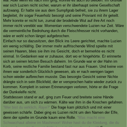
war. Aber wenn es nach ihm ging, konnte es auch so bleiben. Im Grunde
war sich Luzien nicht sicher, warum er ihr überhaupt seine Gesellschaft
aufzwang. Er hatte sie aus dem Sumpfgrab befreit, sie zu ihrem Lager
begleitet, ihr sogar Feuerholz besorgt und seine Proviant mit ihr geteilt.
Mehr konnte er nicht tun, zumal der brodelnde Wut auf ihre Art noch
immer nicht verebbt war. Momentan verschwendete Luzien nur Zeit. Wäre
die vermeintliche Bedrohung durch die Fleischfresser nicht vorhanden,
wäre er wohl schon längst aufgebrochen.
Einfach nur so dazusitzen, den Blick ins Leere gerichtet, machte Luzien
ein wenig schläfrig. Der immer mehr auffrischende Wind spielte mit
seinen Haaren, blies sie ihm ins Gesicht, doch er bemerkte es nicht
einmal. In Gedanken war er zuhause, dort wo er hingehörte. Er erinnerte
sich an seinen letzten Besuch daheim. Im Grunde war er der Hahn im
Korb, seine restliche Familie bestand fast nur aus Frauen. Und keine von
ihnen war sonderlich Glücklich gewesen, als er nach wenigen tagen
schon wieder aufbrechen musste. Das besorgte Gesicht seiner Nichte
drängte sich in sein Blickfeld, der er versprochen hatte wieder zurück zu
kommen. Komplett in seinen Erinnerungen verloren, hörte er die Frage
der Dunkelelfe nicht.
Stattdessen stand er auf, ging zum Feuer und breitete seine Hände
darüber aus, um sich zu wärmen. Kälte war ihm in die Knochen gefahren.
“Wer bist du wirklich,
Raye
?“
Die frage kam plötzlich und mit einer
gewissen schärfe. Dabei ging es Luzien nicht um den Namen der Elfe,
denn der spielte im Grunde kaum eine Rolle.
“Was macht eine
Schwarzhaut alleine im Mashmoor! Woher hast du die Kleidung, die du