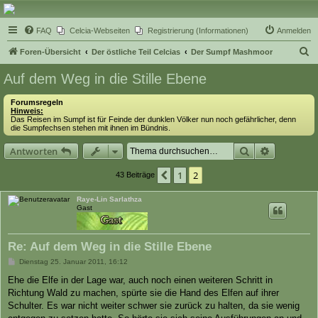
Celcia - eine Welt der
FAQ
Celcia-Webseiten
Registrierung (Informationen)
Anmelden
Fantasy
S
Foren-Übersicht
Der östliche Teil Celcias
Der Sumpf Mashmoor
u
Auf dem Weg in die Stille Ebene
c
Forumsregeln
h
Hinweis:
Das Reisen im Sumpf ist für Feinde der dunklen Völker nun noch gefährlicher, denn
e
die Sumpfechsen stehen mit ihnen im Bündnis.
Suche
Erweiterte
Antworten
1
2
Vorherige
43 Beiträge
Raye-Lin Sarlathza
Gast
Re: Auf dem Weg in die Stille Ebene
B
Dienstag 25. Januar 2011, 16:12
e
i
Ehe die Elfe in der Lage war, auch noch einen weiteren Schritt in
t
Richtung Wald zu machen, spürte sie die Hand des Elfen auf ihrer
r
a
Schulter. Es war nicht weiter schwer sie zurück zu halten, da sie wenig
g