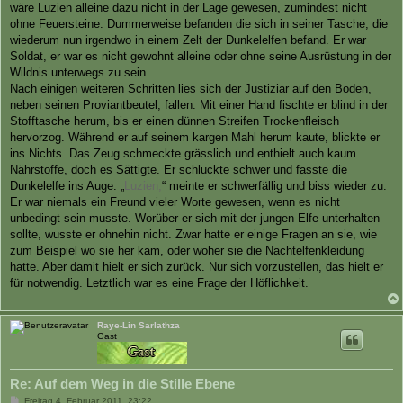
wäre Luzien alleine dazu nicht in der Lage gewesen, zumindest nicht
ohne Feuersteine. Dummerweise befanden die sich in seiner Tasche, die
wiederum nun irgendwo in einem Zelt der Dunkelelfen befand. Er war
Soldat, er war es nicht gewohnt alleine oder ohne seine Ausrüstung in der
Wildnis unterwegs zu sein.
Nach einigen weiteren Schritten lies sich der Justiziar auf den Boden,
neben seinen Proviantbeutel, fallen. Mit einer Hand fischte er blind in der
Stofftasche herum, bis er einen dünnen Streifen Trockenfleisch
hervorzog. Während er auf seinem kargen Mahl herum kaute, blickte er
ins Nichts. Das Zeug schmeckte grässlich und enthielt auch kaum
Nährstoffe, doch es Sättigte. Er schluckte schwer und fasste die
Dunkelelfe ins Auge. „
Luzien,
“ meinte er schwerfällig und biss wieder zu.
Er war niemals ein Freund vieler Worte gewesen, wenn es nicht
unbedingt sein musste. Worüber er sich mit der jungen Elfe unterhalten
sollte, wusste er ohnehin nicht. Zwar hatte er einige Fragen an sie, wie
zum Beispiel wo sie her kam, oder woher sie die Nachtelfenkleidung
hatte. Aber damit hielt er sich zurück. Nur sich vorzustellen, das hielt er
für notwendig. Letztlich war es eine Frage der Höflichkeit.
Raye-Lin Sarlathza
Gast
Re: Auf dem Weg in die Stille Ebene
B
Freitag 4. Februar 2011, 23:22