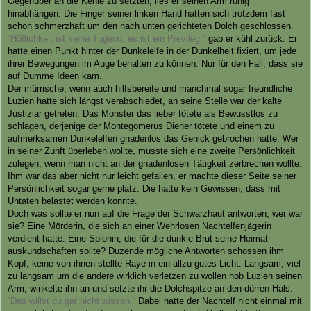
Gegenüber an die Kehle zu setzten, lies er seinen Arm ruhig
hinabhängen. Die Finger seiner linken Hand hatten sich trotzdem fast
schon schmerzhaft um den nach unten gerichteten Dolch geschlossen.
“Höflichkeit ist keine Tugend, es ist ein Previleg,“
gab er kühl zurück. Er
hatte einen Punkt hinter der Dunkelelfe in der Dunkelheit fixiert, um jede
ihrer Bewegungen im Auge behalten zu können. Nur für den Fall, dass sie
auf Dumme Ideen kam.
Der mürrische, wenn auch hilfsbereite und manchmal sogar freundliche
Luzien hatte sich längst verabschiedet, an seine Stelle war der kalte
Justiziar getreten. Das Monster das lieber tötete als Bewusstlos zu
schlagen, derjenige der Montegomerus Diener tötete und einem zu
aufmerksamen Dunkelelfen gnadenlos das Genick gebrochen hatte. Wer
in seiner Zunft überleben wollte, musste sich eine zweite Persönlichkeit
zulegen, wenn man nicht an der gnadenlosen Tätigkeit zerbrechen wollte.
Ihm war das aber nicht nur leicht gefallen, er machte dieser Seite seiner
Persönlichkeit sogar gerne platz. Die hatte kein Gewissen, dass mit
Untaten belastet werden konnte.
Doch was sollte er nun auf die Frage der Schwarzhaut antworten, wer war
sie? Eine Mörderin, die sich an einer Wehrlosen Nachtelfenjägerin
verdient hatte. Eine Spionin, die für die dunkle Brut seine Heimat
auskundschaften sollte? Duzende mögliche Antworten schossen ihm
Kopf, keine von ihnen stellte Raye in ein allzu gutes Licht. Langsam, viel
zu langsam um die andere wirklich verletzen zu wollen hob Luzien seinen
Arm, winkelte ihn an und setzte ihr die Dolchspitze an den dürren Hals.
“Das willst du gar nicht wissen.“
Dabei hatte der Nachtelf nicht einmal mit