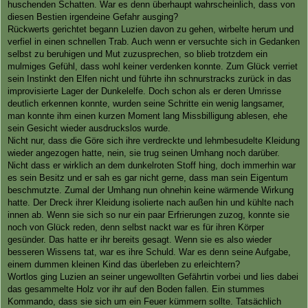
huschenden Schatten. War es denn überhaupt wahrscheinlich, dass von
diesen Bestien irgendeine Gefahr ausging?
Rückwerts gerichtet begann Luzien davon zu gehen, wirbelte herum und
verfiel in einen schnellen Trab. Auch wenn er versuchte sich in Gedanken
selbst zu beruhigen und Mut zuzusprechen, so blieb trotzdem ein
mulmiges Gefühl, dass wohl keiner verdenken konnte. Zum Glück verriet
sein Instinkt den Elfen nicht und führte ihn schnurstracks zurück in das
improvisierte Lager der Dunkelelfe. Doch schon als er deren Umrisse
deutlich erkennen konnte, wurden seine Schritte ein wenig langsamer,
man konnte ihm einen kurzen Moment lang Missbilligung ablesen, ehe
sein Gesicht wieder ausdruckslos wurde.
Nicht nur, dass die Göre sich ihre verdreckte und lehmbesudelte Kleidung
wieder angezogen hatte, nein, sie trug seinen Umhang noch darüber.
Nicht dass er wirklich an dem dunkelroten Stoff hing, doch immerhin war
es sein Besitz und er sah es gar nicht gerne, dass man sein Eigentum
beschmutzte. Zumal der Umhang nun ohnehin keine wärmende Wirkung
hatte. Der Dreck ihrer Kleidung isolierte nach außen hin und kühlte nach
innen ab. Wenn sie sich so nur ein paar Erfrierungen zuzog, konnte sie
noch von Glück reden, denn selbst nackt war es für ihren Körper
gesünder. Das hatte er ihr bereits gesagt. Wenn sie es also wieder
besseren Wissens tat, war es ihre Schuld. War es denn seine Aufgabe,
einem dummen kleinen Kind das überleben zu erleichtern?
Wortlos ging Luzien an seiner ungewollten Gefährtin vorbei und lies dabei
das gesammelte Holz vor ihr auf den Boden fallen. Ein stummes
Kommando, dass sie sich um ein Feuer kümmern sollte. Tatsächlich