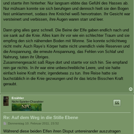
und starrte ihm hinterher. Nur langsam ebbte das Gefühl des Hasses ab.
Nur mühsam konnte sie sich beruhigen und dennoch hielt sie den Bogen
fest umklammert, sodass ihre Knöchel weiß hervortraten. Ihr Gesicht war
versteinert und verbissen, ihre Augen waren starr und leer.
Dann ging alles ganz schnell. Die Beine der Elfe gaben endlich nach und
sie sank auf die Knie. Alles kam ihr vor wie ein schlechter Traum und sie
empfing den sich nähernden Boden mit Wonne. Sie konnte schlichtweg
nicht mehr. Auch Raye’s Körper hatte nicht unendlich viele Reserven und
die Anspannung, die erneute Anspannung, das Fehlen von Schlaf und
Nahrung, taten ihr Übriges.
Zusammengesackt saß Raye dort und starrte vor sich hin. Sie empfand
rein gar nichts. In ihr war eine unbeschreibliche Leere, und sie hatte
einfach keine Kraft mehr, irgendetwas zu tun. Ihre Reise hatte sie
buchstäblich in die Knie gezwungen und ihr das letzte Bisschen Kraft
geraubt.
Erzähler
Nicht-Spieler-Charakter
Re: Auf dem Weg in die Stille Ebene
B
Donnerstag 10. Februar 2011, 23:52
e
i
Während diese beiden Elfen ihren Disput untereinander auszutragen
t