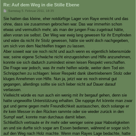
Re: Auf dem Weg in die Stille Ebene
B
Samstag 5. Februar 2011, 18:35
e
i
Sie hatten das kleine, eher notdürftige Lager von Raye erreicht und das
t
ohne, dass sie zusammen gebrochen war. Das war immerhin schon
r
a
etwas und vermutlich mehr, als man der jungen Frau zugetraut hätte,
g
allen voran sie selbst. Der Weg war ewig lang gewesen für ihr Empfinden
und wäre da nicht ihr Stolz gewesen, hätte sie wohl doch nachgegeben,
um sich von dem Nachtelfen tragen zu lassen.
Aber soweit war sie noch nicht und auch wenn es eigentlich lebensmüde
war, seine eigene Schwäche nicht einzugestehen und Hilfe anzunehmen,
konnte sie sich dadurch zumindest einen leisen Respekt verschaffen.
Die Frage war jedoch, was ihr mehr helfen würde, weiter dem Tod ein
Schnippchen zu schlagen: leiser Respekt dank übertriebenem Stolz oder
kluges Annehmen von Hilfe. Nun ja, jetzt war es noch einmal gut
gegangen, allerdings sollte sie sich lieber nicht auf Dauer darauf
verlassen.
Vielleicht würde es nun auch ein wenig mit ihr bergauf gehen, denn sie
hatte ungewollte Unterstützung erhalten. Die ruppige Art könnte man zwar
gut und gerne gegen mehr Freundlichkeit austauschen, doch solange er
ihr kein Messer in den Rücken rammte oder sie wieder zurück in den
Sumpf warf, konnte man durchaus damit leben.
Schließlich vertraute er ihr mehr oder weniger seine paar Habseligkeiten
an und sie durfte sich sogar am Essen bedienen, während er sogar sich
auf den Weg nach Holz machte. Wenn man Rayes Lage bedachte, hatte