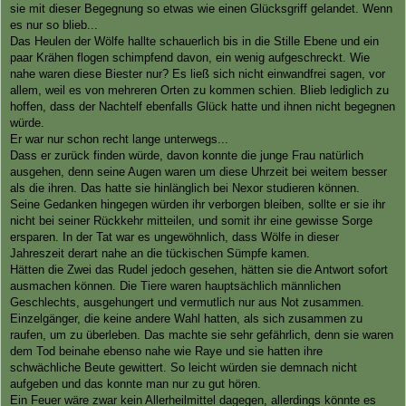
sie mit dieser Begegnung so etwas wie einen Glücksgriff gelandet. Wenn
es nur so blieb...
Das Heulen der Wölfe hallte schauerlich bis in die Stille Ebene und ein
paar Krähen flogen schimpfend davon, ein wenig aufgeschreckt. Wie
nahe waren diese Biester nur? Es ließ sich nicht einwandfrei sagen, vor
allem, weil es von mehreren Orten zu kommen schien. Blieb lediglich zu
hoffen, dass der Nachtelf ebenfalls Glück hatte und ihnen nicht begegnen
würde.
Er war nur schon recht lange unterwegs...
Dass er zurück finden würde, davon konnte die junge Frau natürlich
ausgehen, denn seine Augen waren um diese Uhrzeit bei weitem besser
als die ihren. Das hatte sie hinlänglich bei Nexor studieren können.
Seine Gedanken hingegen würden ihr verborgen bleiben, sollte er sie ihr
nicht bei seiner Rückkehr mitteilen, und somit ihr eine gewisse Sorge
ersparen. In der Tat war es ungewöhnlich, dass Wölfe in dieser
Jahreszeit derart nahe an die tückischen Sümpfe kamen.
Hätten die Zwei das Rudel jedoch gesehen, hätten sie die Antwort sofort
ausmachen können. Die Tiere waren hauptsächlich männlichen
Geschlechts, ausgehungert und vermutlich nur aus Not zusammen.
Einzelgänger, die keine andere Wahl hatten, als sich zusammen zu
raufen, um zu überleben. Das machte sie sehr gefährlich, denn sie waren
dem Tod beinahe ebenso nahe wie Raye und sie hatten ihre
schwächliche Beute gewittert. So leicht würden sie demnach nicht
aufgeben und das konnte man nur zu gut hören.
Ein Feuer wäre zwar kein Allerheilmittel dagegen, allerdings könnte es