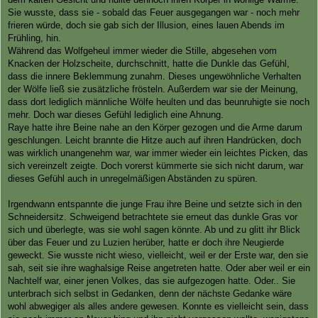
Sie wusste, dass sie - sobald das Feuer ausgegangen war - noch mehr
frieren würde, doch sie gab sich der Illusion, eines lauen Abends im
Frühling, hin.
Während das Wolfgeheul immer wieder die Stille, abgesehen vom
Knacken der Holzscheite, durchschnitt, hatte die Dunkle das Gefühl,
dass die innere Beklemmung zunahm. Dieses ungewöhnliche Verhalten
der Wölfe ließ sie zusätzliche frösteln. Außerdem war sie der Meinung,
dass dort lediglich männliche Wölfe heulten und das beunruhigte sie noch
mehr. Doch war dieses Gefühl lediglich eine Ahnung.
Raye hatte ihre Beine nahe an den Körper gezogen und die Arme darum
geschlungen. Leicht brannte die Hitze auch auf ihren Handrücken, doch
was wirklich unangenehm war, war immer wieder ein leichtes Picken, das
sich vereinzelt zeigte. Doch vorerst kümmerte sie sich nicht darum, war
dieses Gefühl auch in unregelmäßigen Abständen zu spüren.
Irgendwann entspannte die junge Frau ihre Beine und setzte sich in den
Schneidersitz. Schweigend betrachtete sie erneut das dunkle Gras vor
sich und überlegte, was sie wohl sagen könnte. Ab und zu glitt ihr Blick
über das Feuer und zu Luzien herüber, hatte er doch ihre Neugierde
geweckt. Sie wusste nicht wieso, vielleicht, weil er der Erste war, den sie
sah, seit sie ihre waghalsige Reise angetreten hatte. Oder aber weil er ein
Nachtelf war, einer jenen Volkes, das sie aufgezogen hatte. Oder.. Sie
unterbrach sich selbst in Gedanken, denn der nächste Gedanke wäre
wohl abwegiger als alles andere gewesen. Konnte es vielleicht sein, dass