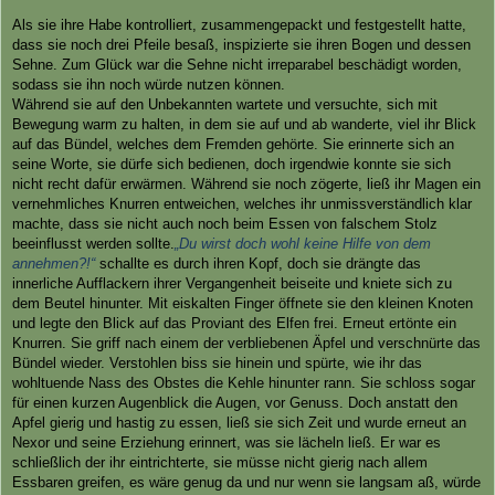
Als sie ihre Habe kontrolliert, zusammengepackt und festgestellt hatte,
dass sie noch drei Pfeile besaß, inspizierte sie ihren Bogen und dessen
Sehne. Zum Glück war die Sehne nicht irreparabel beschädigt worden,
sodass sie ihn noch würde nutzen können.
Während sie auf den Unbekannten wartete und versuchte, sich mit
Bewegung warm zu halten, in dem sie auf und ab wanderte, viel ihr Blick
auf das Bündel, welches dem Fremden gehörte. Sie erinnerte sich an
seine Worte, sie dürfe sich bedienen, doch irgendwie konnte sie sich
nicht recht dafür erwärmen. Während sie noch zögerte, ließ ihr Magen ein
vernehmliches Knurren entweichen, welches ihr unmissverständlich klar
machte, dass sie nicht auch noch beim Essen von falschem Stolz
beeinflusst werden sollte.
„Du wirst doch wohl keine Hilfe von dem
annehmen?!“
schallte es durch ihren Kopf, doch sie drängte das
innerliche Aufflackern ihrer Vergangenheit beiseite und kniete sich zu
dem Beutel hinunter. Mit eiskalten Finger öffnete sie den kleinen Knoten
und legte den Blick auf das Proviant des Elfen frei. Erneut ertönte ein
Knurren. Sie griff nach einem der verbliebenen Äpfel und verschnürte das
Bündel wieder. Verstohlen biss sie hinein und spürte, wie ihr das
wohltuende Nass des Obstes die Kehle hinunter rann. Sie schloss sogar
für einen kurzen Augenblick die Augen, vor Genuss. Doch anstatt den
Apfel gierig und hastig zu essen, ließ sie sich Zeit und wurde erneut an
Nexor und seine Erziehung erinnert, was sie lächeln ließ. Er war es
schließlich der ihr eintrichterte, sie müsse nicht gierig nach allem
Essbaren greifen, es wäre genug da und nur wenn sie langsam aß, würde