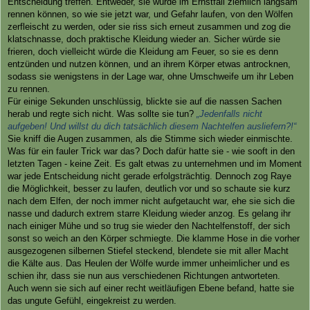
Entscheidung treffen. Entweder, sie würde im Ernstfall ziemlich langsam
rennen können, so wie sie jetzt war, und Gefahr laufen, von den Wölfen
zerfleischt zu werden, oder sie riss sich erneut zusammen und zog die
klatschnasse, doch praktische Kleidung wieder an. Sicher würde sie
frieren, doch vielleicht würde die Kleidung am Feuer, so sie es denn
entzünden und nutzen können, und an ihrem Körper etwas antrocknen,
sodass sie wenigstens in der Lage war, ohne Umschweife um ihr Leben
zu rennen.
Für einige Sekunden unschlüssig, blickte sie auf die nassen Sachen
herab und regte sich nicht. Was sollte sie tun?
„Jedenfalls nicht
aufgeben! Und willst du dich tatsächlich diesem Nachtelfen ausliefern?!“
Sie kniff die Augen zusammen, als die Stimme sich wieder einmischte.
Was für ein fauler Trick war das? Doch dafür hatte sie - wie sooft in den
letzten Tagen - keine Zeit. Es galt etwas zu unternehmen und im Moment
war jede Entscheidung nicht gerade erfolgsträchtig. Dennoch zog Raye
die Möglichkeit, besser zu laufen, deutlich vor und so schaute sie kurz
nach dem Elfen, der noch immer nicht aufgetaucht war, ehe sie sich die
nasse und dadurch extrem starre Kleidung wieder anzog. Es gelang ihr
nach einiger Mühe und so trug sie wieder den Nachtelfenstoff, der sich
sonst so weich an den Körper schmiegte. Die klamme Hose in die vorher
ausgezogenen silbernen Stiefel steckend, blendete sie mit aller Macht
die Kälte aus. Das Heulen der Wölfe wurde immer unheimlicher und es
schien ihr, dass sie nun aus verschiedenen Richtungen antworteten.
Auch wenn sie sich auf einer recht weitläufigen Ebene befand, hatte sie
das ungute Gefühl, eingekreist zu werden.