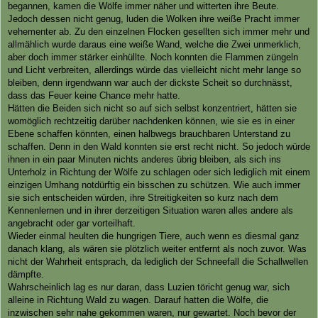
begannen, kamen die Wölfe immer näher und witterten ihre Beute.
r
a
Jedoch dessen nicht genug, luden die Wolken ihre weiße Pracht immer
g
vehementer ab. Zu den einzelnen Flocken gesellten sich immer mehr und
allmählich wurde daraus eine weiße Wand, welche die Zwei unmerklich,
aber doch immer stärker einhüllte. Noch konnten die Flammen züngeln
und Licht verbreiten, allerdings würde das vielleicht nicht mehr lange so
bleiben, denn irgendwann war auch der dickste Scheit so durchnässt,
dass das Feuer keine Chance mehr hatte.
Hätten die Beiden sich nicht so auf sich selbst konzentriert, hätten sie
womöglich rechtzeitig darüber nachdenken können, wie sie es in einer
Ebene schaffen könnten, einen halbwegs brauchbaren Unterstand zu
schaffen. Denn in den Wald konnten sie erst recht nicht. So jedoch würde
ihnen in ein paar Minuten nichts anderes übrig bleiben, als sich ins
Unterholz in Richtung der Wölfe zu schlagen oder sich lediglich mit einem
einzigen Umhang notdürftig ein bisschen zu schützen. Wie auch immer
sie sich entscheiden würden, ihre Streitigkeiten so kurz nach dem
Kennenlernen und in ihrer derzeitigen Situation waren alles andere als
angebracht oder gar vorteilhaft.
Wieder einmal heulten die hungrigen Tiere, auch wenn es diesmal ganz
danach klang, als wären sie plötzlich weiter entfernt als noch zuvor. Was
nicht der Wahrheit entsprach, da lediglich der Schneefall die Schallwellen
dämpfte.
Wahrscheinlich lag es nur daran, dass Luzien töricht genug war, sich
alleine in Richtung Wald zu wagen. Darauf hatten die Wölfe, die
inzwischen sehr nahe gekommen waren, nur gewartet. Noch bevor der