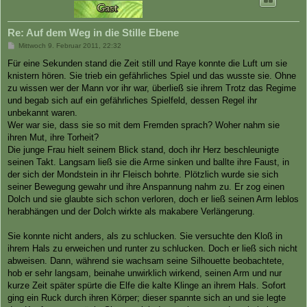
Re: Auf dem Weg in die Stille Ebene
B
Mittwoch 9. Februar 2011, 22:32
e
i
Für eine Sekunden stand die Zeit still und Raye konnte die Luft um sie
t
knistern hören. Sie trieb ein gefährliches Spiel und das wusste sie. Ohne
r
a
zu wissen wer der Mann vor ihr war, überließ sie ihrem Trotz das Regime
g
und begab sich auf ein gefährliches Spielfeld, dessen Regel ihr
unbekannt waren.
Wer war sie, dass sie so mit dem Fremden sprach? Woher nahm sie
ihren Mut, ihre Torheit?
Die junge Frau hielt seinem Blick stand, doch ihr Herz beschleunigte
seinen Takt. Langsam ließ sie die Arme sinken und ballte ihre Faust, in
der sich der Mondstein in ihr Fleisch bohrte. Plötzlich wurde sie sich
seiner Bewegung gewahr und ihre Anspannung nahm zu. Er zog einen
Dolch und sie glaubte sich schon verloren, doch er ließ seinen Arm leblos
herabhängen und der Dolch wirkte als makabere Verlängerung.
Sie konnte nicht anders, als zu schlucken. Sie versuchte den Kloß in
ihrem Hals zu erweichen und runter zu schlucken. Doch er ließ sich nicht
abweisen. Dann, während sie wachsam seine Silhouette beobachtete,
hob er sehr langsam, beinahe unwirklich wirkend, seinen Arm und nur
kurze Zeit später spürte die Elfe die kalte Klinge an ihrem Hals. Sofort
ging ein Ruck durch ihren Körper; dieser spannte sich an und sie legte