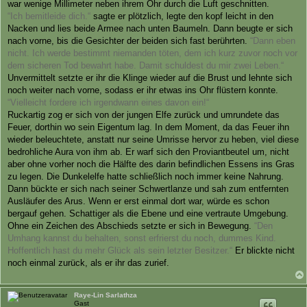
war wenige Millimeter neben ihrem Ohr durch die Luft geschnitten.
“Ich bemitleide dich.“
sagte er plötzlich, legte den kopf leicht in den
Nacken und lies beide Armee nach unten Baumeln. Dann beugte er sich
nach vorne, bis die Gesichter der beiden sich fast berührten.
“Dann eben
nicht. Ich werde bestimmt niemanden töten, dem ich kurz zuvor noch vor
dem sicheren Tod bewahrt habe. Damit schuldest du mir zwei Leben.“
Unvermittelt setzte er ihr die Klinge wieder auf die Brust und lehnte sich
noch weiter nach vorne, sodass er ihr etwas ins Ohr flüstern konnte.
“Vielleicht fordere ich irgendwann eines davon ein!“
Ruckartig zog er sich von der jungen Elfe zurück und umrundete das
Feuer, dorthin wo sein Eigentum lag. In dem Moment, da das Feuer ihn
wieder beleuchtete, anstatt nur seine Umrisse hervor zu heben, viel diese
bedrohliche Aura von ihm ab. Er warf sich den Proviantbeutel um, nicht
aber ohne vorher noch die Hälfte des darin befindlichen Essens ins Gras
zu legen. Die Dunkelelfe hatte schließlich noch immer keine Nahrung.
Dann bückte er sich nach seiner Schwertlanze und sah zum entfernten
Ausläufer des Arus. Wenn er erst einmal dort war, würde es schon
bergauf gehen. Schattiger als die Ebene und eine vertraute Umgebung.
Ohne ein Zeichen des Abschieds setzte er sich in Bewegung.
“Den
Umhang kannst du behalten, sonst erfrierst du noch, dummes Kind.
Hoffentlich hast du mehr Glück als sein letzter Besitzer.“
Er blickte nicht
noch einmal zurück, als er ihr das zurief.
Raye-Lin Sarlathza
Gast