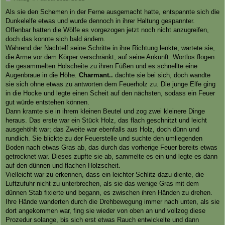
e
i
Als sie den Schemen in der Ferne ausgemacht hatte, entspannte sich die
t
Dunkelelfe etwas und wurde dennoch in ihrer Haltung gespannter.
r
a
Offenbar hatten die Wölfe es vorgezogen jetzt noch nicht anzugreifen,
g
doch das konnte sich bald ändern.
Während der Nachtelf seine Schritte in ihre Richtung lenkte, wartete sie,
die Arme vor dem Körper verschränkt, auf seine Ankunft. Wortlos flogen
die gesammelten Holscheite zu ihren Füßen und es schnellte eine
Augenbraue in die Höhe.
Charmant..
dachte sie bei sich, doch wandte
sie sich ohne etwas zu antworten dem Feuerholz zu. Die junge Elfe ging
in die Hocke und legte einen Scheit auf den nächsten, sodass ein Feuer
gut würde entstehen können.
Dann kramte sie in ihrem kleinen Beutel und zog zwei kleinere Dinge
heraus. Das erste war ein Stück Holz, das flach geschnitzt und leicht
ausgehöhlt war; das Zweite war ebenfalls aus Holz, doch dünn und
rundlich. Sie blickte zu der Feuerstelle und suchte den umliegenden
Boden nach etwas Gras ab, das durch das vorherige Feuer bereits etwas
getrocknet war. Dieses zupfte sie ab, sammelte es ein und legte es dann
auf den dünnen und flachen Holzscheit.
Vielleicht war zu erkennen, dass ein leichter Schlitz dazu diente, die
Luftzufuhr nicht zu unterbrechen, als sie das wenige Gras mit dem
dünnen Stab fixierte und begann, es zwischen ihren Händen zu drehen.
Ihre Hände wanderten durch die Drehbewegung immer nach unten, als sie
dort angekommen war, fing sie wieder von oben an und vollzog diese
Prozedur solange, bis sich erst etwas Rauch entwickelte und dann