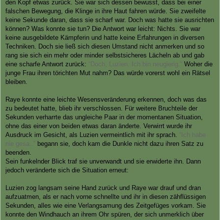
den Kopf etwas zurück. Sie war sich dessen bewusst, dass bei einer
falschen Bewegung, die Klinge in ihre Haut fahren würde. Sie zweifelte
keine Sekunde daran, dass sie scharf war. Doch was hatte sie ausrichten
können? Was konnte sie tun? Die Antwort war leicht: Nichts. Sie war
keine ausgebildete Kämpferin und hatte keine Erfahrungen in diversen
Techniken. Doch sie ließ sich diesen Umstand nicht anmerken und so
rang sie sich ein mehr oder minder selbstsicheres Lächeln ab und gab
eine scharfe Antwort zurück:
“Doch, Luzien. Ich bin neugierig.”
Woher die
junge Frau ihren törichten Mut nahm? Das würde vorerst wohl ein Rätsel
bleiben.
Raye konnte eine leichte Wesensveränderung erkennen, doch was das
zu bedeutet hatte, blieb ihr verschlossen. Für weitere Bruchteile der
Sekunden verharrte das ungleiche Paar in der momentanen Situation,
ohne das einer von beiden etwas daran änderte. Verwirrt wurde ihr
Ausdruck im Gesicht, als Luzien vermeintlich mit ihr sprach.
“Ich habe
nie gesa..”
begann sie, doch kam die Dunkle nicht dazu ihren Satz zu
beenden.
Sein funkelnder Blick traf sie unverwandt und sie erwiderte ihn. Dann
jedoch veränderte sich die Situation erneut:
Luzien zog langsam seine Hand zurück und Raye war drauf und dran
aufzuatmen, als er nach vorne schnellte und ihr in diesen zähflüssigen
Sekunden, alles wie eine Verlangsamung des Zeitgefüges vorkam. Sie
konnte den Windhauch an ihrem Ohr spüren, der sich unmerklich über