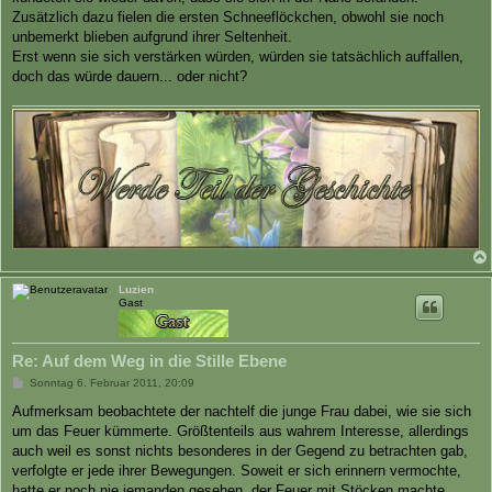
Zusätzlich dazu fielen die ersten Schneeflöckchen, obwohl sie noch
unbemerkt blieben aufgrund ihrer Seltenheit.
Erst wenn sie sich verstärken würden, würden sie tatsächlich auffallen,
doch das würde dauern... oder nicht?
Luzien
Gast
Re: Auf dem Weg in die Stille Ebene
B
Sonntag 6. Februar 2011, 20:09
e
i
Aufmerksam beobachtete der nachtelf die junge Frau dabei, wie sie sich
t
um das Feuer kümmerte. Größtenteils aus wahrem Interesse, allerdings
r
a
auch weil es sonst nichts besonderes in der Gegend zu betrachten gab,
g
verfolgte er jede ihrer Bewegungen. Soweit er sich erinnern vermochte,
hatte er noch nie jemanden gesehen, der Feuer mit Stöcken machte.