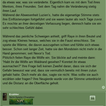
da etwas war, was sie veränderte. Eigentlich kam es mit dem Tod ihres
Mentors, ihres Freundes. Seit dem Tag nahm die Veränderung stetig
ihren Lauf.
Während der Abwesenheit Luzien’s, hatte die eigenartige Stimme stets
ihre Einflüsterungen fortgeführt und sie waren lauter als noch Tage zuvor.
Es mochte an ihrer derzeitigen Verfassung liegen, dennoch hatte sie ein
sehr schlechtes Gefühl dabei.
Während das peinliche Schweigen anhielt, griff Raye in ihren Beutel und
zog etwas Kleines heraus, welches sie in die Faust einschloss. Sie
spürte die Wärme, die davon auszugehen schien und fühlte sich etwas
besser. Schon seit langer Zeit, hatte sie den Mondstein nicht mehr in die
Hand genommen; seit Nexor’s Tod.
Plötzlich fielen Raye die Wölfe ein. Sie blickte auf und meinte dann:
“Habt ihr die Wölfe am Waldrand gesehen? Konntet ihr etwas
ausmachen?” Ihre Frage ließ keinen Zweifel daran, dass sie sich der
Gefahr bewusst war und, dass sie vermutlich bereits mit ihnen zutun
gehabt hatte. Doch mehr als das, sagte sie nicht. Was sollte sie auch
erzählen oder fragen? Ihre Neugierde wurde von der Stimme unterdrückt
und die Distanz an die Oberfläche geholt.
Erzähler
Nicht-Spieler-Charakter