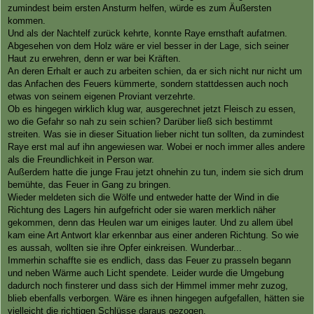
zumindest beim ersten Ansturm helfen, würde es zum Äußersten
kommen.
Und als der Nachtelf zurück kehrte, konnte Raye ernsthaft aufatmen.
Abgesehen von dem Holz wäre er viel besser in der Lage, sich seiner
Haut zu erwehren, denn er war bei Kräften.
An deren Erhalt er auch zu arbeiten schien, da er sich nicht nur nicht um
das Anfachen des Feuers kümmerte, sondern stattdessen auch noch
etwas von seinem eigenen Proviant verzehrte.
Ob es hingegen wirklich klug war, ausgerechnet jetzt Fleisch zu essen,
wo die Gefahr so nah zu sein schien? Darüber ließ sich bestimmt
streiten. Was sie in dieser Situation lieber nicht tun sollten, da zumindest
Raye erst mal auf ihn angewiesen war. Wobei er noch immer alles andere
als die Freundlichkeit in Person war.
Außerdem hatte die junge Frau jetzt ohnehin zu tun, indem sie sich drum
bemühte, das Feuer in Gang zu bringen.
Wieder meldeten sich die Wölfe und entweder hatte der Wind in die
Richtung des Lagers hin aufgefricht oder sie waren merklich näher
gekommen, denn das Heulen war um einiges lauter. Und zu allem übel
kam eine Art Antwort klar erkennbar aus einer anderen Richtung. So wie
es aussah, wollten sie ihre Opfer einkreisen. Wunderbar...
Immerhin schaffte sie es endlich, dass das Feuer zu prasseln begann
und neben Wärme auch Licht spendete. Leider wurde die Umgebung
dadurch noch finsterer und dass sich der Himmel immer mehr zuzog,
blieb ebenfalls verborgen. Wäre es ihnen hingegen aufgefallen, hätten sie
vielleicht die richtigen Schlüsse daraus gezogen.