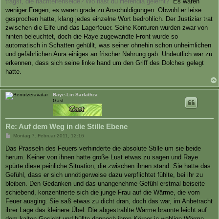
trägst, die nachtelfenseide? Wo hast du Herendia gelernt?“
Es waren
weniger Fragen, es waren grade zu Anschuldigungen. Obwohl er leise
gesprochen hatte, klang jedes einzelne Wort bedrohlich. Der Justiziar trat
zwischen die Elfe und das Lagerfeuer. Seine Konturen wurden zwar von
hinten beleuchtet, doch die Raye zugewandte Front wurde so
automatisch in Schatten gehüllt, was seiner ohnehin schon unheimlichen
und gefährlichen Aura einiges an frischer Nahrung gab. Undeutlich war zu
erkennen, dass sich seine linke hand um den Griff des Dolches gelegt
hatte.
Raye-Lin Sarlathza
Gast
Re: Auf dem Weg in die Stille Ebene
B
Montag 7. Februar 2011, 12:16
e
i
Das Prasseln des Feuers verhinderte die absolute Stille um sie beide
t
herum. Keiner von ihnen hatte große Lust etwas zu sagen und Raye
r
a
spürte diese peinliche Situation, die zwischen ihnen stand. Sie hatte das
g
Gefühl, dass er sich unnötigerweise dazu verpflichtet fühlte, bei ihr zu
bleiben. Den Gedanken und das unangenehme Gefühl erstmal beiseite
schiebend, konzentrierte sich die junge Frau auf die Wärme, die vom
Feuer ausging. Sie saß etwas zu dicht dran, doch das war, im Anbetracht
ihrer Lage das kleinere Übel. Die abgestrahlte Wärme brannte leicht auf
dem kalten Gesicht und hüllte dennoch ihren Körper in wohlige Wärme.