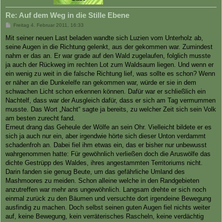
Re: Auf dem Weg in die Stille Ebene
B
Freitag 4. Februar 2011, 16:33
e
i
Mit seiner neuen Last beladen wandte sich Luzien vom Unterholz ab,
t
seine Augen in die Richtung gelenkt, aus der gekommen war. Zumindest
r
a
nahm er das an. Er war grade auf den Wald zugelaufen, folglich musste
g
ja auch der Rückweg im rechten Lot zum Waldsaum liegen. Und wenn er
ein wenig zu weit in die falsche Richtung lief, was sollte es schon? Wenn
er näher an die Dunkelelfe ran gekommen war, würde er sie in dem
schwachen Licht schon erkennen können. Dafür war er schließlich ein
Nachtelf, dass war der Ausgleich dafür, dass er sich am Tag vermummen
musste. Das Wort „Nacht“ sagte ja bereits, zu welcher Zeit sich sein Volk
am besten zurecht fand.
Erneut drang das Geheule der Wölfe an sein Ohr. Vielleicht bildete er es
sich ja auch nur ein, aber irgendwie hörte sich dieser Unton verdammt
schadenfroh an. Dabei fiel ihm etwas ein, das er bisher nur unbewusst
wahrgenommen hatte: Für gewöhnlich verließen doch die Aruswölfe das
dichte Gestrüpp des Waldes, ihres angestammten Territoriums nicht.
Darin fanden sie genug Beute, um das gefährliche Umland des
Mashmoores zu meiden. Schon alleine welche in den Randgebieten
anzutreffen war mehr ans ungewöhnlich. Langsam drehte er sich noch
einmal zurück zu den Bäumen und versuchte dort irgendeine Bewegung
ausfindig zu machen. Doch selbst seinen guten Augen fiel nichts weiter
auf, keine Bewegung, kein verräterisches Rascheln, keine verdächtig