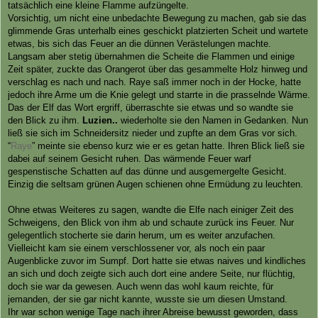
tatsächlich eine kleine Flamme aufzüngelte.
Vorsichtig, um nicht eine unbedachte Bewegung zu machen, gab sie das
glimmende Gras unterhalb eines geschickt platzierten Scheit und wartete
etwas, bis sich das Feuer an die dünnen Verästelungen machte.
Langsam aber stetig übernahmen die Scheite die Flammen und einige
Zeit später, zuckte das Orangerot über das gesammelte Holz hinweg und
verschlag es nach und nach. Raye saß immer noch in der Hocke, hatte
jedoch ihre Arme um die Knie gelegt und starrte in die prasselnde Wärme.
Das der Elf das Wort ergriff, überraschte sie etwas und so wandte sie
den Blick zu ihm.
Luzien..
wiederholte sie den Namen in Gedanken. Nun
ließ sie sich im Schneidersitz nieder und zupfte an dem Gras vor sich.
“
Raye
” meinte sie ebenso kurz wie er es getan hatte. Ihren Blick ließ sie
dabei auf seinem Gesicht ruhen. Das wärmende Feuer warf
gespenstische Schatten auf das dünne und ausgemergelte Gesicht.
Einzig die seltsam grünen Augen schienen ohne Ermüdung zu leuchten.
Ohne etwas Weiteres zu sagen, wandte die Elfe nach einiger Zeit des
Schweigens, den Blick von ihm ab und schaute zurück ins Feuer. Nur
gelegentlich stocherte sie darin herum, um es weiter anzufachen.
Vielleicht kam sie einem verschlossener vor, als noch ein paar
Augenblicke zuvor im Sumpf. Dort hatte sie etwas naives und kindliches
an sich und doch zeigte sich auch dort eine andere Seite, nur flüchtig,
doch sie war da gewesen. Auch wenn das wohl kaum reichte, für
jemanden, der sie gar nicht kannte, wusste sie um diesen Umstand.
Ihr war schon wenige Tage nach ihrer Abreise bewusst geworden, dass