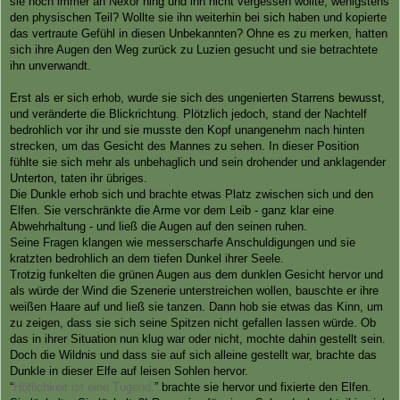
sie noch immer an Nexor hing und ihn nicht vergessen wollte, wenigstens
den physischen Teil? Wollte sie ihn weiterhin bei sich haben und kopierte
das vertraute Gefühl in diesen Unbekannten? Ohne es zu merken, hatten
sich ihre Augen den Weg zurück zu Luzien gesucht und sie betrachtete
ihn unverwandt.
Erst als er sich erhob, wurde sie sich des ungenierten Starrens bewusst,
und veränderte die Blickrichtung. Plötzlich jedoch, stand der Nachtelf
bedrohlich vor ihr und sie musste den Kopf unangenehm nach hinten
strecken, um das Gesicht des Mannes zu sehen. In dieser Position
fühlte sie sich mehr als unbehaglich und sein drohender und anklagender
Unterton, taten ihr übriges.
Die Dunkle erhob sich und brachte etwas Platz zwischen sich und den
Elfen. Sie verschränkte die Arme vor dem Leib - ganz klar eine
Abwehrhaltung - und ließ die Augen auf den seinen ruhen.
Seine Fragen klangen wie messerscharfe Anschuldigungen und sie
kratzten bedrohlich an dem tiefen Dunkel ihrer Seele.
Trotzig funkelten die grünen Augen aus dem dunklen Gesicht hervor und
als würde der Wind die Szenerie unterstreichen wollen, bauschte er ihre
weißen Haare auf und ließ sie tanzen. Dann hob sie etwas das Kinn, um
zu zeigen, dass sie sich seine Spitzen nicht gefallen lassen würde. Ob
das in ihrer Situation nun klug war oder nicht, mochte dahin gestellt sein.
Doch die Wildnis und dass sie auf sich alleine gestellt war, brachte das
Dunkle in dieser Elfe auf leisen Sohlen hervor.
“
Höflichkeit ist eine Tugend.
” brachte sie hervor und fixierte den Elfen.