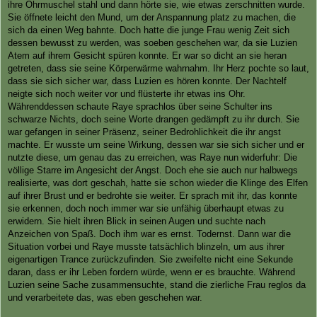
ihre Ohrmuschel stahl und dann hörte sie, wie etwas zerschnitten wurde.
Sie öffnete leicht den Mund, um der Anspannung platz zu machen, die
sich da einen Weg bahnte. Doch hatte die junge Frau wenig Zeit sich
dessen bewusst zu werden, was soeben geschehen war, da sie Luzien
Atem auf ihrem Gesicht spüren konnte. Er war so dicht an sie heran
getreten, dass sie seine Körperwärme wahrnahm. Ihr Herz pochte so laut,
dass sie sich sicher war, dass Luzien es hören konnte. Der Nachtelf
neigte sich noch weiter vor und flüsterte ihr etwas ins Ohr.
Währenddessen schaute Raye sprachlos über seine Schulter ins
schwarze Nichts, doch seine Worte drangen gedämpft zu ihr durch. Sie
war gefangen in seiner Präsenz, seiner Bedrohlichkeit die ihr angst
machte. Er wusste um seine Wirkung, dessen war sie sich sicher und er
nutzte diese, um genau das zu erreichen, was Raye nun widerfuhr: Die
völlige Starre im Angesicht der Angst. Doch ehe sie auch nur halbwegs
realisierte, was dort geschah, hatte sie schon wieder die Klinge des Elfen
auf ihrer Brust und er bedrohte sie weiter. Er sprach mit ihr, das konnte
sie erkennen, doch noch immer war sie unfähig überhaupt etwas zu
erwidern. Sie hielt ihren Blick in seinen Augen und suchte nach
Anzeichen von Spaß. Doch ihm war es ernst. Todernst. Dann war die
Situation vorbei und Raye musste tatsächlich blinzeln, um aus ihrer
eigenartigen Trance zurückzufinden. Sie zweifelte nicht eine Sekunde
daran, dass er ihr Leben fordern würde, wenn er es brauchte. Während
Luzien seine Sache zusammensuchte, stand die zierliche Frau reglos da
und verarbeitete das, was eben geschehen war.