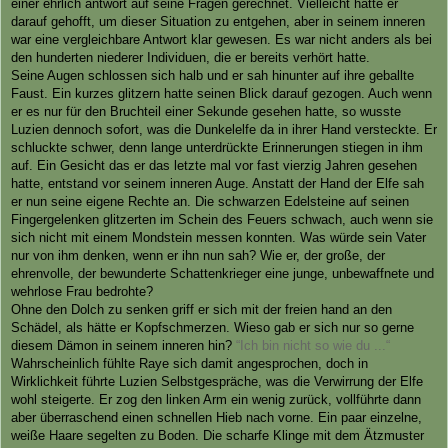
einer ehrlich antwort auf seine Fragen gerechnet. Vielleicht hatte er
darauf gehofft, um dieser Situation zu entgehen, aber in seinem inneren
war eine vergleichbare Antwort klar gewesen. Es war nicht anders als bei
den hunderten niederer Individuen, die er bereits verhört hatte.
Seine Augen schlossen sich halb und er sah hinunter auf ihre geballte
Faust. Ein kurzes glitzern hatte seinen Blick darauf gezogen. Auch wenn
er es nur für den Bruchteil einer Sekunde gesehen hatte, so wusste
Luzien dennoch sofort, was die Dunkelelfe da in ihrer Hand versteckte. Er
schluckte schwer, denn lange unterdrückte Erinnerungen stiegen in ihm
auf. Ein Gesicht das er das letzte mal vor fast vierzig Jahren gesehen
hatte, entstand vor seinem inneren Auge. Anstatt der Hand der Elfe sah
er nun seine eigene Rechte an. Die schwarzen Edelsteine auf seinen
Fingergelenken glitzerten im Schein des Feuers schwach, auch wenn sie
sich nicht mit einem Mondstein messen konnten. Was würde sein Vater
nur von ihm denken, wenn er ihn nun sah? Wie er, der große, der
ehrenvolle, der bewunderte Schattenkrieger eine junge, unbewaffnete und
wehrlose Frau bedrohte?
Ohne den Dolch zu senken griff er sich mit der freien hand an den
Schädel, als hätte er Kopfschmerzen. Wieso gab er sich nur so gerne
diesem Dämon in seinem inneren hin?
“Ich bin nicht so wie du ...“
Wahrscheinlich fühlte Raye sich damit angesprochen, doch in
Wirklichkeit führte Luzien Selbstgespräche, was die Verwirrung der Elfe
wohl steigerte. Er zog den linken Arm ein wenig zurück, vollführte dann
aber überraschend einen schnellen Hieb nach vorne. Ein paar einzelne,
weiße Haare segelten zu Boden. Die scharfe Klinge mit dem Ätzmuster