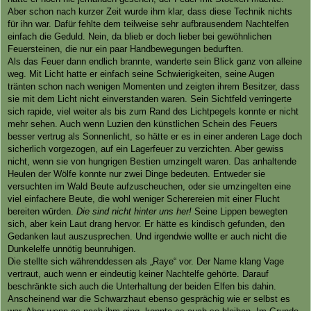
Aber schon nach kurzer Zeit wurde ihm klar, dass diese Technik nichts
für ihn war. Dafür fehlte dem teilweise sehr aufbrausendem Nachtelfen
einfach die Geduld. Nein, da blieb er doch lieber bei gewöhnlichen
Feuersteinen, die nur ein paar Handbewegungen bedurften.
Als das Feuer dann endlich brannte, wanderte sein Blick ganz von alleine
weg. Mit Licht hatte er einfach seine Schwierigkeiten, seine Augen
tränten schon nach wenigen Momenten und zeigten ihrem Besitzer, dass
sie mit dem Licht nicht einverstanden waren. Sein Sichtfeld verringerte
sich rapide, viel weiter als bis zum Rand des Lichtpegels konnte er nicht
mehr sehen. Auch wenn Luzien den künstlichen Schein des Feuers
besser vertrug als Sonnenlicht, so hätte er es in einer anderen Lage doch
sicherlich vorgezogen, auf ein Lagerfeuer zu verzichten. Aber gewiss
nicht, wenn sie von hungrigen Bestien umzingelt waren. Das anhaltende
Heulen der Wölfe konnte nur zwei Dinge bedeuten. Entweder sie
versuchten im Wald Beute aufzuscheuchen, oder sie umzingelten eine
viel einfachere Beute, die wohl weniger Scherereien mit einer Flucht
bereiten würden.
Die sind nicht hinter uns her!
Seine Lippen bewegten
sich, aber kein Laut drang hervor. Er hätte es kindisch gefunden, den
Gedanken laut auszusprechen. Und irgendwie wollte er auch nicht die
Dunkelelfe unnötig beunruhigen.
Die stellte sich währenddessen als „Raye“ vor. Der Name klang Vage
vertraut, auch wenn er eindeutig keiner Nachtelfe gehörte. Darauf
beschränkte sich auch die Unterhaltung der beiden Elfen bis dahin.
Anscheinend war die Schwarzhaut ebenso gesprächig wie er selbst es