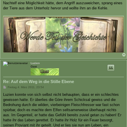
Nachtelf eine Möglichkeit hätte, dem Angriff auszuweichen, sprang eines
der Tiere aus dem Unterholz hervor und wollte ihm an die Kehle.
Luzien
Gast
Re: Auf dem Weg in die Stille Ebene
B
Freitag 4. März 2011, 23:54
e
i
Luzien konnte von sich selbst nicht behaupten, dass er ein schlechtes
t
gewissen hatte. Er überlies die Göre ihrem Schicksal gewiss und die
r
a
Bedrohung durch die wilden, vierbeinigen Fleischfresser war fast schon
g
spürbar, doch es machte dem Elfen seltsamerweise überhaupt nichts
aus. Im Gegenteil, er hatte das Gefühl bereits zuviel getan zu haben! Er
hatte ihr das Leben gerettet. Er hatte ihr Holz für ein Feuer besorgt,
seinen Proviant mit ihr geteilt. Und er lies sie nun am Leben, ein