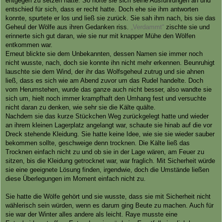
entgegen zu setzen hatte. So hörte sie sich seine Ausführungen an und
entschied für sich, dass er recht hatte. Doch ehe sie ihm antworten
konnte, spurtete er los und ließ sie zurück. Sie sah ihm nach, bis sie das
Geheul der Wölfe aus ihren Gedanken riss.
„Verdammt“
zischte sie und
erinnerte sich gut daran, wie sie nur mit knapper Mühe den Wölfen
entkommen war.
Erneut blickte sie dem Unbekannten, dessen Namen sie immer noch
nicht wusste, nach, doch sie konnte ihn nicht mehr erkennen. Beunruhigt
lauschte sie dem Wind, der ihr das Wolfsgeheul zutrug und sie ahnen
ließ, dass es sich wie am Abend zuvor um das Rudel handelte. Doch
vom Herumstehen, wurde das ganze auch nicht besser, also wandte sie
sich um, hielt noch immer krampfhaft den Umhang fest und versuchte
nicht daran zu denken, wie sehr sie die Kälte quälte.
Nachdem sie das kurze Stückchen Weg zurückgelegt hatte und wieder
an ihrem kleinen Lagerplatz angelangt war, schaute sie hinab auf die vor
Dreck stehende Kleidung. Sie hatte keine Idee, wie sie sie wieder sauber
bekommen sollte, geschweige denn trocknen. Die Kälte ließ das
Trocknen einfach nicht zu und ob sie in der Lage wären, am Feuer zu
sitzen, bis die Kleidung getrocknet war, war fraglich. Mit Sicherheit würde
sie eine geeignete Lösung finden, irgendwie, doch die Umstände ließen
diese Überlegungen im Moment einfach nicht zu.
Sie hatte die Wölfe gehört und sie wusste, dass sie mit Sicherheit nicht
wählerisch sein würden, wenn es darum ging Beute zu machen. Auch für
sie war der Winter alles andere als leicht. Raye musste eine