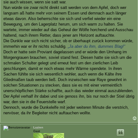
sie auch wissen, wenn sie satt war.
Nun würde sie zwar nicht direkt satt werden von dem Apfel, doch wer
langsam aß hatte mehr von seinem Essen und demnach auch länger
etwas davon. Also beherrschte sie sich und verfiel wieder ein eine
Bewegung, um den Lagerplatz herum, um sich warm zu halten. Sie
wartete, immer wieder auf das Geheul der Wölfe horchend und Ausschau
haltend, nach ihrem Retter, dass jener am Horizont auftauchte.
Die Dunkle war sich nicht sicher, ob er überhaupt zurück kommen würde,
immerhin war er ihr nichts schuldig.
„Ja aber du ihm, dummes Blag!“
Doch er hatte sein Proviant dagelassen und er würde den Umhang im
Morgengrauen brauchen, soviel stand fest. Diesen hatte sie sich um die
schmalen Schulter gelegt und erneut fest um den zierlichen Leib
geschlungen, damit er noch etwas mehr Wärme spendete. In ihren
Sachen fühlte sie sich wesentlich wohler, auch wenn die Kälte ihre
Gliedmaßen taub werden ließ. Doch inzwischen war Raye gewohnt in
solchen Situationen zu stecken, dass sie es mit einer vermeintlich
unerschöpflichen Stärke schaffte, auch das wieder einmal auszublenden.
Der Apfel verhalf ihr dabei und sie genoss ihn, bis nur noch der Stiel übrig
war, den sie in die Feuerstelle warf.
Dennoch, wurde die Dunkelelfe mit jeder weiteren Minute die verstrich,
nervöser, da ihr Begleiter nicht auftauchen wollte.
Luzien
Gast