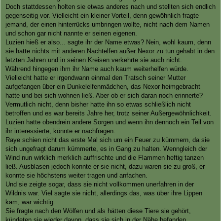
Doch stattdessen holten sie etwas anderes nach und stellten sich endlich
gegenseitig vor. Vielleicht ein kleiner Vorteil, denn gewöhnlich fragte
jemand, der einen hinterrücks umbringen wollte, nicht nach dem Namen
und schon gar nicht nannte er seinen eigenen.
Luzien hieß er also... sagte ihr der Name etwas? Nein, wohl kaum, denn
sie hatte nichts mit anderen Nachtelfen außer Nexor zu tun gehabt in den
letzten Jahren und in seinen Kreisen verkehrte sie auch nicht.
Während hingegen ihm ihr Name auch kaum weiterhelfen würde.
Vielleicht hatte er irgendwann einmal den Tratsch seiner Mutter
aufgefangen über ein Dunkelelfenmädchen, das Nexor heimgebracht
hatte und bei sich wohnen ließ. Aber ob er sich daran noch erinnerte?
Vermutlich nicht, denn bisher hatte ihn so etwas schließlich nicht
betroffen und es war bereits Jahre her, trotz seiner Außergewöhnlichkeit.
Luzien hatte obendrein andere Sorgen und wenn ihn dennoch ein Teil von
ihr interessierte, könnte er nachfragen.
Raye schien nicht das erste Mal sich um ein Feuer zu kümmern, da sie
sich ungefragt darum kümmerte, es in Gang zu halten. Wenngleich der
Wind nun wirklich merklich auffrischte und die Flammen heftig tanzen
ließ. Ausblasen jedoch konnte er sie nicht, dazu waren sie zu groß, er
konnte sie höchstens weiter tragen und anfachen.
Und sie zeigte sogar, dass sie nicht vollkommen unerfahren in der
Wildnis war. Viel sagte sie nicht, allerdings das, was über ihre Lippen
kam, war wichtig.
Sie fragte nach den Wölfen und als hätten diese Tiere sie gehört,
kündeten sie wieder davon, dass sie sich in der Nähe befanden.