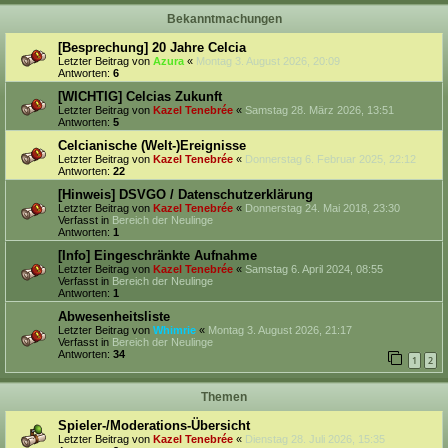
Bekanntmachungen
[Besprechung] 20 Jahre Celcia
Letzter Beitrag von
Azura
«
Montag 3. August 2026, 20:09
Antworten:
6
[WICHTIG] Celcias Zukunft
Letzter Beitrag von
Kazel Tenebrée
«
Samstag 28. März 2026, 13:51
Antworten:
5
Celcianische (Welt-)Ereignisse
Letzter Beitrag von
Kazel Tenebrée
«
Donnerstag 6. Februar 2025, 22:12
Antworten:
22
[Hinweis] DSVGO / Datenschutzerklärung
Letzter Beitrag von
Kazel Tenebrée
«
Donnerstag 24. Mai 2018, 23:30
Verfasst in
Bereich der Neulinge
Antworten:
1
[Info] Eingeschränkte Aufnahme
Letzter Beitrag von
Kazel Tenebrée
«
Samstag 6. April 2024, 08:55
Verfasst in
Bereich der Neulinge
Antworten:
1
Abwesenheitsliste
Letzter Beitrag von
Whimrie
«
Montag 3. August 2026, 21:17
Verfasst in
Bereich der Neulinge
Antworten:
34
1
2
Themen
Spieler-/Moderations-Übersicht
Letzter Beitrag von
Kazel Tenebrée
«
Dienstag 28. Juli 2026, 15:35