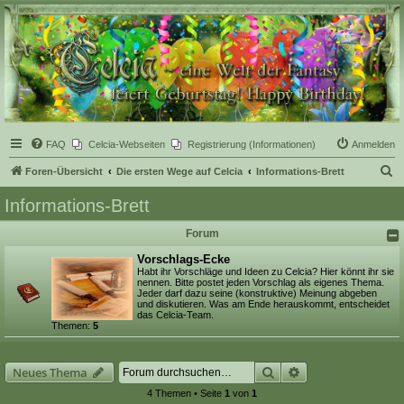
Celcia - eine Welt der
Fantasy
FAQ
Celcia-Webseiten
Registrierung (Informationen)
Anmelden
S
Foren-Übersicht
Die ersten Wege auf Celcia
Informations-Brett
u
Informations-Brett
c
Forum
h
e
Vorschlags-Ecke
Habt ihr Vorschläge und Ideen zu Celcia? Hier könnt ihr sie
nennen. Bitte postet jeden Vorschlag als eigenes Thema.
Jeder darf dazu seine (konstruktive) Meinung abgeben
und diskutieren. Was am Ende herauskommt, entscheidet
das Celcia-Team.
Themen:
5
Suche
Erweiterte Suche
Neues Thema
4 Themen • Seite
1
von
1