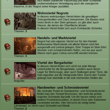
sich neben stählerner Panzerung und einer scheinbar
unüberwindbaren Verteidigung auch die zwergische
Kaserne, in der Nogrot seine Krieger ausbildet.
Wohnviertel Nogrots
In diesem weiträumigen Viertel leben die gewaltigen
Zwergenfamilien und Clans beisammen. Die Bauten sind
meist direkt in den Stein gehauen, es gibt aber auch
Häuser, die denen der Oberfläche ähneln.
In diesem Viertel findet sich auch Grimbardts Schenke.
Themen:
3
Handels- und Marktviertel
Nogrot hat sein eigenes Viertel nur für den Handel.
Reihenweise Markstände mit allerlei Waren sind hier
ausgestellt und zentral gelegen. Eine Treppe im Stein führt
hinunter zum schwimmenden Hafen, von wo aus auch
Waren nach ganz Celcia verschifft werden können.
Themen:
3
Viertel der Bergarbeiter
In diesem Viertel finden sich nicht nur jede Menge
Unterkünfte für die Bergarbeiter, sondern auch deren
Lager für Werkzeuge, aber auch Stallungen jener Tiere, die
man tagsüber auf die Viehgründe führt. Durch den Tunnel
gelangt man ebenfalls in die weit reichenden Stollen der
Nogroter.
Handwerker- und Schmiedeviertel
Als zentraler Punkt im Handwerker- und Schmiedeviertel
findet man den Tempel Brocknars, der wohl die größte
nogroter Schmiede darstellt. Um ihn herum reihen sich
weitere Produktionsstätten, in denen Erze oder Edelsteine
verarbeitet werden. Hier herrscht ein stetig hoher
Lärmpegel, es riecht nach Schwefel und Metall.
Themen:
2