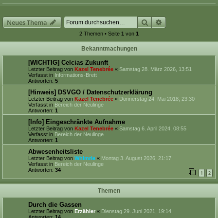
Suche
Erweiterte Suche
Neues Thema
2 Themen • Seite
1
von
1
Bekanntmachungen
[WICHTIG] Celcias Zukunft
Letzter Beitrag von
Kazel Tenebrée
«
Samstag 28. März 2026, 13:51
Verfasst in
Informations-Brett
Antworten:
5
[Hinweis] DSVGO / Datenschutzerklärung
Letzter Beitrag von
Kazel Tenebrée
«
Donnerstag 24. Mai 2018, 23:30
Verfasst in
Bereich der Neulinge
Antworten:
1
[Info] Eingeschränkte Aufnahme
Letzter Beitrag von
Kazel Tenebrée
«
Samstag 6. April 2024, 08:55
Verfasst in
Bereich der Neulinge
Antworten:
1
Abwesenheitsliste
Letzter Beitrag von
Whimrie
«
Montag 3. August 2026, 21:17
Verfasst in
Bereich der Neulinge
Antworten:
34
1
2
Themen
Durch die Gassen
Letzter Beitrag von
Erzähler
«
Dienstag 29. Juni 2021, 19:14
Antworten:
14