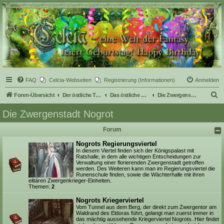
Celcia - eine Welt der
Fantasy
FAQ
Celcia-Webseiten
Registrierung (Informationen)
Anmelden
S
Foren-Übersicht
Der östliche Teil Celcias
Das östliche Drachengebirge
Die Zwergenstadt Nogrot
u
Die Zwergenstadt Nogrot
c
Forum
h
e
Nogrots Regierungsviertel
In diesem Viertel finden sich der Königspalast mit
Ratshalle, in dem alle wichtigen Entscheidungen zur
Verwaltung einer florierenden Zwergenstadt getroffen
werden. Des Weiteren kann man im Regierungsviertel die
Runenschule finden, sowie die Wächterhalle mit ihren
elitären Zwergenkrieger-Einheiten.
Themen:
2
Nogrots Kriegerviertel
Vom Tunnel aus dem Berg, der direkt zum Zwergentor am
Waldrand des Eldoras führt, gelangt man zuerst immer in
das mächtig aussehende Kriegerviertel Nogrots. Hier findet