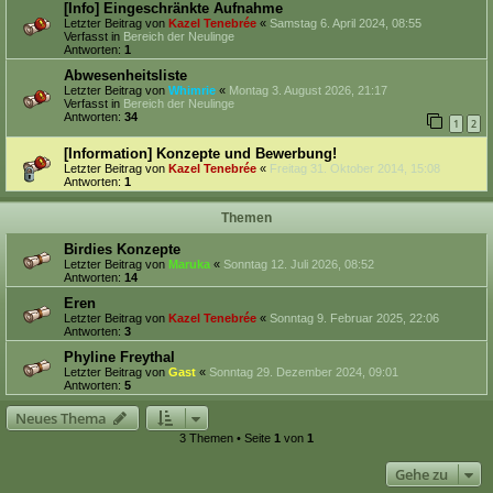
[Info] Eingeschränkte Aufnahme
Letzter Beitrag von
Kazel Tenebrée
«
Samstag 6. April 2024, 08:55
Verfasst in
Bereich der Neulinge
Antworten:
1
Abwesenheitsliste
Letzter Beitrag von
Whimrie
«
Montag 3. August 2026, 21:17
Verfasst in
Bereich der Neulinge
Antworten:
34
1
2
[Information] Konzepte und Bewerbung!
Letzter Beitrag von
Kazel Tenebrée
«
Freitag 31. Oktober 2014, 15:08
Antworten:
1
Themen
Birdies Konzepte
Letzter Beitrag von
Maruka
«
Sonntag 12. Juli 2026, 08:52
Antworten:
14
Eren
Letzter Beitrag von
Kazel Tenebrée
«
Sonntag 9. Februar 2025, 22:06
Antworten:
3
Phyline Freythal
Letzter Beitrag von
Gast
«
Sonntag 29. Dezember 2024, 09:01
Antworten:
5
Neues Thema
3 Themen • Seite
1
von
1
Gehe zu