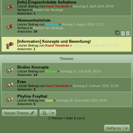
[Info] Eingeschränkte Aufnahme
Letzter Beitrag von
Kazel Tenebrée
«
Samstag 6. April 2024, 08:55
Verfasst in
Bereich der Neulinge
Antworten:
1
Abwesenheitsliste
Letzter Beitrag von
Whimrie
«
Montag 3. August 2026, 21:17
Verfasst in
Bereich der Neulinge
Antworten:
34
1
2
[Information] Konzepte und Bewerbung!
Letzter Beitrag von
Kazel Tenebrée
«
Freitag 31. Oktober 2014, 15:08
Antworten:
1
Themen
Birdies Konzepte
Letzter Beitrag von
Maruka
«
Sonntag 12. Juli 2026, 08:52
Antworten:
14
Eren
Letzter Beitrag von
Kazel Tenebrée
«
Sonntag 9. Februar 2025, 22:06
Antworten:
3
Phyline Freythal
Letzter Beitrag von
Gast
«
Sonntag 29. Dezember 2024, 09:01
Antworten:
5
Neues Thema
3 Themen • Seite
1
von
1
Gehe zu