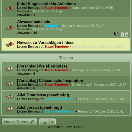
[Info] Eingeschränkte Aufnahme
Letzter Beitrag von
Kazel Tenebrée
«
Samstag 6. April 2024, 08:55
Verfasst in
Bereich der Neulinge
Antworten:
1
Abwesenheitsliste
Letzter Beitrag von
Whimrie
«
Montag 3. August 2026, 21:17
Verfasst in
Bereich der Neulinge
Antworten:
34
1
2
Hinweis zu Vorschlägen / Ideen
Letzter Beitrag von
Kazel Tenebrée
«
Dienstag 11. November 2014, 14:55
Themen
[Vorschlag] Welt-Ereignisse
Letzter Beitrag von
Kazel Tenebrée
«
Montag 2. Dezember 2024, 12:19
Antworten:
6
[Vorschlag] Celcianische Inspiration
Letzter Beitrag von
Kazel Tenebrée
«
Donnerstag 8. Dezember 2022, 18:27
Antworten:
6
Adel Grandessa (genehmigt)
Letzter Beitrag von
Darna von Eibenau
«
Freitag 16. Oktober 2015, 15:49
Adel Jorsan (genehmigt)
Letzter Beitrag von
Darna von Eibenau
«
Freitag 16. Oktober 2015, 15:41
Neues Thema
4 Themen • Seite
1
von
1