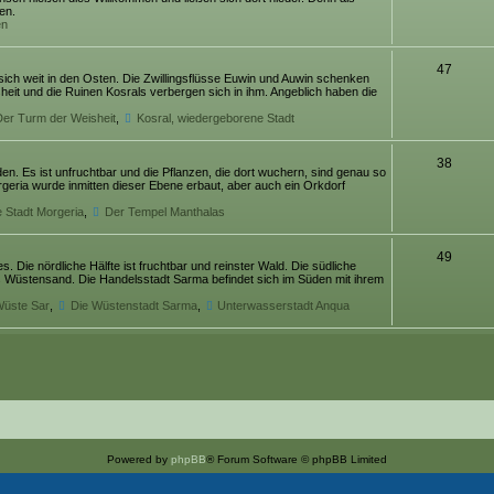
en.
en
47
 sich weit in den Osten. Die Zwillingsflüsse Euwin und Auwin schenken
it und die Ruinen Kosrals verbergen sich in ihm. Angeblich haben die
er Turm der Weisheit
,
Kosral, wiedergeborene Stadt
38
en. Es ist unfruchtbar und die Pflanzen, die dort wuchern, sind genau so
rgeria wurde inmitten dieser Ebene erbaut, aber auch ein Orkdorf
e Stadt Morgeria
,
Der Tempel Manthalas
49
es. Die nördliche Hälfte ist fruchtbar und reinster Wald. Die südliche
us Wüstensand. Die Handelsstadt Sarma befindet sich im Süden mit ihrem
Wüste Sar
,
Die Wüstenstadt Sarma
,
Unterwasserstadt Anqua
Powered by
phpBB
® Forum Software © phpBB Limited
Deutsche Übersetzung durch
phpBB.de