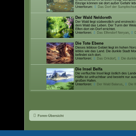
Einzige können sie dort außer Gefahr leb
Unterforum:
Das Dorf der Sumpfechs
Der Wald Neldoreth
Der Wald liegt südwestlich und erstreckt
dem Wald das Leben. Der Turm der Weishe
Elfen dort ein Dorf errichtet.
Unterforen:
Das Elfendorf Neryan
,
D
Die Tote Ebene
Dieses leblose Gebiet liegt im hohen Nord
leblos wie das Land. Die dunkle Stadt Mo
befindet sich dort.
Unterforen:
Das Orkdorf
,
Die dunkl
Die Insel Belfa
Die verfluchte Insel liegt östlich des Land
Hälfte ist unfruchtbar und besteht nur a
großen Hafen.
Unterforen:
Der Wald Balarus
,
Die 
Foren-Übersicht