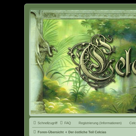
Celcia - eine Welt der Fantasy
Schnellzugriff
FAQ
Registrierung (Informationen)
Celc
Foren-Übersicht
Der östliche Teil Celcias