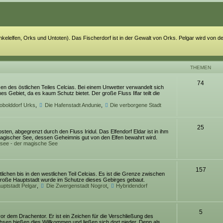
kelelfen, Orks und Untoten). Das Fischerdorf ist in der Gewalt von Orks. Pelgar wird von de
THEMEN
74
en des östlichen Teiles Celcias. Bei einem Unwetter verwandelt sich
es Gebiet, da es kaum Schutz bietet. Der große Fluss Ilfar teilt die
obolddorf Urks
,
Die Hafenstadt Andunie
,
Die verborgene Stadt
25
ten, abgegrenzt durch den Fluss Iridul. Das Elfendorf Eldar ist in ihm
agischer See, dessen Geheimnis gut von den Elfen bewahrt wird.
see - der magische See
157
ichen bis in den westlichen Teil Celcias. Es ist die Grenze zwischen
große Hauptstadt wurde im Schutze dieses Gebirges gebaut.
uptstadt Pelgar
,
Die Zwergenstadt Nogrot
,
Hybridendorf
5
vor dem Drachentor. Er ist ein Zeichen für die Verschließung des
en hießen dies Willkommen und ließen sich dort nieder. Denn als