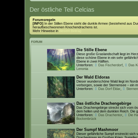
Der östliche Teil Celcias
Forumsregeln
[INFO]
In der Stillen Ebene steht die dunkle Armee (bestehend aus Dun
heraufbeschworenen Knochendrachens ist.
Mehr Hinweise in
diesem Beitrag
FORUM
Die Stille Ebene
Diese große Graslandschaft liegt im Herz
diese schöne Ebene in ein sehr gefährlich
Ebene in zwei Hälften.
Unterforen:
Das Fischerdorf
,
Das K
Lenonia
Der Wald Eldoras
Dieser wunderschöne Wald liegt im Nordos
verborgen, sowie der Sternensee – ein m
Unterforen:
Das Dorf Eldar
,
Sternen
Das östliche Drachengebirge
Das Drachengebirge streckt sich vom östl
dem hellen und dem dunklen Reich. Die 
Unterforen:
Das Drachentor
,
Die Ha
Bockenbrück
Der Sumpf Mashmoor
Dieser gefährliche Sumpf erstreckt sich 
Drachentores im Großen Krieg. Sumpfechs