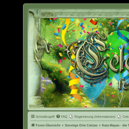
Celcia - eine Welt der Fantasy
Schnellzugriff
FAQ
Registrierung (Informationen)
Celc
Foren-Übersicht
Sonstige Orte Celcias
Kata Mayan - die 