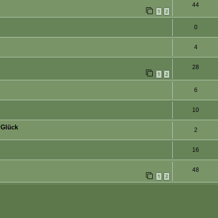
44
1
2
0
4
28
1
2
6
10
 Glück
2
16
48
1
2