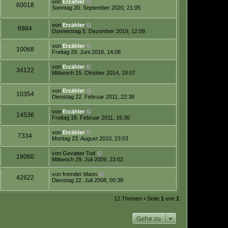
von
Erzähler
60018
Sonntag 20. September 2020, 21:05
von
Erzähler
6984
Donnerstag 5. Dezember 2019, 12:09
von
Erzähler
10068
Freitag 29. Juni 2018, 14:08
von
Erzähler
34122
Mittwoch 15. Oktober 2014, 18:07
von
Erzähler
10354
Dienstag 22. Februar 2011, 22:38
von
Erzähler
14536
Freitag 18. Februar 2011, 16:30
von
Erzähler
7334
Montag 23. August 2010, 23:53
von
Gevatter Tod
19060
Mittwoch 29. Juli 2009, 23:02
von
fremder Mann
42622
Dienstag 22. Juli 2008, 00:38
12 Themen • Seite
1
von
1
Gehe zu