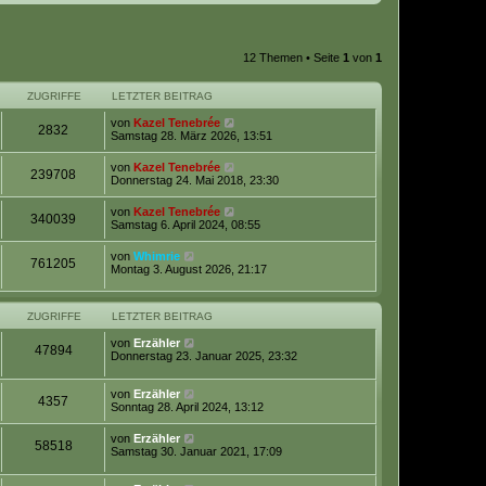
12 Themen • Seite
1
von
1
ZUGRIFFE
LETZTER BEITRAG
von
Kazel Tenebrée
2832
Samstag 28. März 2026, 13:51
von
Kazel Tenebrée
239708
Donnerstag 24. Mai 2018, 23:30
von
Kazel Tenebrée
340039
Samstag 6. April 2024, 08:55
von
Whimrie
761205
Montag 3. August 2026, 21:17
ZUGRIFFE
LETZTER BEITRAG
von
Erzähler
47894
Donnerstag 23. Januar 2025, 23:32
von
Erzähler
4357
Sonntag 28. April 2024, 13:12
von
Erzähler
58518
Samstag 30. Januar 2021, 17:09