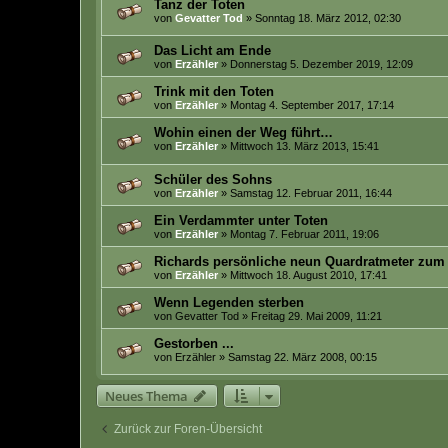
Tanz der Toten
von
Gevatter Tod
» Sonntag 18. März 2012, 02:30
Das Licht am Ende
von
Erzähler
» Donnerstag 5. Dezember 2019, 12:09
Trink mit den Toten
von
Erzähler
» Montag 4. September 2017, 17:14
Wohin einen der Weg führt…
von
Erzähler
» Mittwoch 13. März 2013, 15:41
Schüler des Sohns
von
Erzähler
» Samstag 12. Februar 2011, 16:44
Ein Verdammter unter Toten
von
Erzähler
» Montag 7. Februar 2011, 19:06
Richards persönliche neun Quardratmeter zum
von
Erzähler
» Mittwoch 18. August 2010, 17:41
Wenn Legenden sterben
von
Gevatter Tod
» Freitag 29. Mai 2009, 11:21
Gestorben ...
von
Erzähler
» Samstag 22. März 2008, 00:15
Neues Thema
Zurück zur Foren-Übersicht