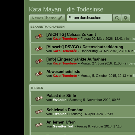
Kata Mayan - die Todesinsel
Suche
Erw
Neues Thema
BEKANNTMACHUNGEN
[WICHTIG] Celcias Zukunft
von
Kazel Tenebrée
» Freitag 20. März 2026, 12:41 » in
Inf
[Hinweis] DSVGO / Datenschutzerklärung
von
Kazel Tenebrée
» Donnerstag 24. Mai 2018, 23:00 » in
[Info] Eingeschränkte Aufnahme
von
Kazel Tenebrée
» Montag 27. Juni 2016, 11:00 » in
Bere
Abwesenheitsliste
von
Kazel Tenebrée
» Montag 5. Oktober 2015, 12:13 » in
B
THEMEN
Palast der Stille
von
Erzähler
» Samstag 5. November 2022, 00:56
Schicksals Domäne
von
Erzähler
» Dienstag 16. April 2024, 22:39
An fernen Ufern
von
Gevatter Tod
» Freitag 8. Februar 2013, 17:10