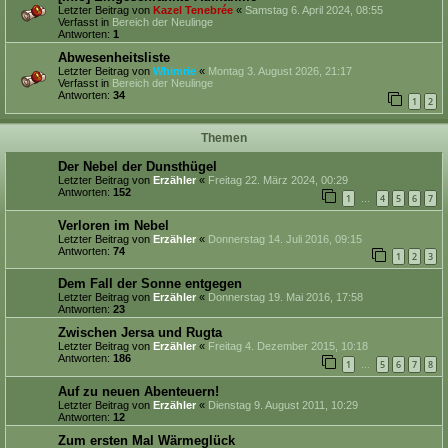
Letzter Beitrag von
Kazel Tenebrée
«
Samstag 6. April 2024, 08:55
Verfasst in
Bereich der Neulinge
Antworten:
1
Abwesenheitsliste
Letzter Beitrag von
Whimrie
«
Montag 3. August 2026, 21:17
Verfasst in
Bereich der Neulinge
Antworten:
34
1
2
Themen
Der Nebel der Dunsthügel
Letzter Beitrag von
Erzähler
«
Freitag 22. März 2024, 00:29
Antworten:
152
1
4
5
6
7
…
Verloren im Nebel
Letzter Beitrag von
Erzähler
«
Donnerstag 14. Juli 2016, 09:15
Antworten:
74
1
2
3
Dem Fall der Sonne entgegen
Letzter Beitrag von
Erzähler
«
Donnerstag 19. Mai 2016, 17:58
Antworten:
23
Zwischen Jersa und Rugta
Letzter Beitrag von
Erzähler
«
Freitag 4. Dezember 2015, 10:18
Antworten:
186
1
5
6
7
8
…
Auf zu neuen Abenteuern!
Letzter Beitrag von
Erzähler
«
Dienstag 9. August 2011, 10:29
Antworten:
12
Zum ersten Mal Wärmeglück