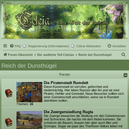
Celcia - eine Welt der
Fantasy
FAQ
Registrierung (Informationen)
Celcia-Webseiten
Anmelden
S
Foren-Übersicht
Der südliche Teil Celcias
Reich der Dunsthügel
u
Reich der Dunsthügel
c
Forum
h
e
Die Piratenstadt Rumdett
Diese Küstenstadt ist verrufen, gefürchtet und
niederträchtig. Hier leben Rassen aller Art und sie sind
Piraten, Hehler und Gesindel. Neue Besucher sollten sich
einer Gemeinschaft anschließen, wenn sie in Rumdett
überleben wollen.
Themen:
16
Die Zwergensiedlung Rugta
Die Zwerge bewachen die Siedlung vor den Geheimnissen
und Schrecken, die nachts mit dem Nebel kommen. Sie
schützen die Bauern, brauen hier aber auch Bier und
Schnaps. Sogar ein paar des Tha’Roon-Volkes leben mit