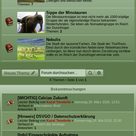
Zwergen und Menschen einher.
Themen:
7
Sippe der Minotauren
Die Minotaurensippe ist eine nicht mehr als 1000-köpfige
Gruppe der als eigenständige Rasse bekannten
Rinderhybriden. Sie leben als Nomadengruppe im Reich
der Dunsthügel.
Themen:
2
Nebulis
Die Stadt der tausend Farben. Die Stadt der Tha'Roon.
Einst durch den künstlichen Nebel einer Nebelmaschine
verborgen, ist diese nun durch deren Zerstörung sichtbar -
sollte es im Reich der Dunsthügel einmal klar sein.
Suche
Erweiterte Suche
Neues Thema
8 Themen • Seite
1
von
1
Bekanntmachungen
[WICHTIG] Celcias Zukunft
Letzter Beitrag von
Kazel Tenebrée
«
Samstag 28. März 2026, 13:51
Verfasst in
Informations-Brett
Antworten:
5
[Hinweis] DSVGO / Datenschutzerklärung
Letzter Beitrag von
Kazel Tenebrée
«
Donnerstag 24. Mai 2018, 23:30
Verfasst in
Bereich der Neulinge
Antworten:
1
[Info] Eingeschränkte Aufnahme