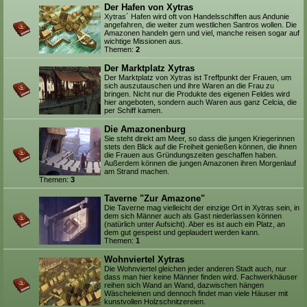
Der Hafen von Xytras
Xytras´ Hafen wird oft von Handelsschiffen aus Andunie
angefahren, die weiter zum westlichen Santros wollen. Die
Amazonen handeln gern und viel, manche reisen sogar auf
wichtige Missionen aus.
Themen:
2
Der Marktplatz Xytras
Der Marktplatz von Xytras ist Treffpunkt der Frauen, um
sich auszutauschen und ihre Waren an die Frau zu
bringen. Nicht nur die Produkte des eigenen Feldes wird
hier angeboten, sondern auch Waren aus ganz Celcia, die
per Schiff kamen.
Die Amazonenburg
Sie steht direkt am Meer, so dass die jungen Kriegerinnen
stets den Blick auf die Freiheit genießen können, die ihnen
die Frauen aus Gründungszeiten geschaffen haben.
Außerdem können die jungen Amazonen ihren Morgenlauf
am Strand machen.
Themen:
3
Taverne "Zur Amazone"
Die Taverne mag vielleicht der einzige Ort in Xytras sein, in
dem sich Männer auch als Gast niederlassen können
(natürlich unter Aufsicht). Aber es ist auch ein Platz, an
dem gut gespeist und geplaudert werden kann.
Themen:
1
Wohnviertel Xytras
Die Wohnviertel gleichen jeder anderen Stadt auch, nur
dass man hier keine Männer finden wird. Fachwerkhäuser
reihen sich Wand an Wand, dazwischen hängen
Wäscheleinen und dennoch findet man viele Häuser mit
kunstvollen Holzschnitzereien.