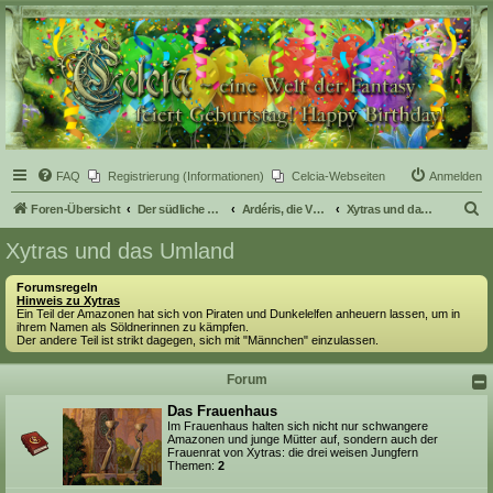
Celcia - eine Welt der
Fantasy
FAQ
Registrierung (Informationen)
Celcia-Webseiten
Anmelden
S
Foren-Übersicht
Der südliche Teil Celcias
Ardéris, die Vulkaninsel
Xytras und das Umland
u
Xytras und das Umland
c
Forumsregeln
h
Hinweis zu Xytras
Ein Teil der Amazonen hat sich von Piraten und Dunkelelfen anheuern lassen, um in
e
ihrem Namen als Söldnerinnen zu kämpfen.
Der andere Teil ist strikt dagegen, sich mit "Männchen" einzulassen.
Forum
Das Frauenhaus
Im Frauenhaus halten sich nicht nur schwangere
Amazonen und junge Mütter auf, sondern auch der
Frauenrat von Xytras: die drei weisen Jungfern
Themen:
2