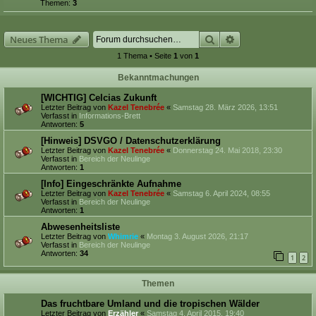
Themen:
3
Suche
Erweiterte Suche
Neues Thema
1 Thema • Seite
1
von
1
Bekanntmachungen
[WICHTIG] Celcias Zukunft
Letzter Beitrag von
Kazel Tenebrée
«
Samstag 28. März 2026, 13:51
Verfasst in
Informations-Brett
Antworten:
5
[Hinweis] DSVGO / Datenschutzerklärung
Letzter Beitrag von
Kazel Tenebrée
«
Donnerstag 24. Mai 2018, 23:30
Verfasst in
Bereich der Neulinge
Antworten:
1
[Info] Eingeschränkte Aufnahme
Letzter Beitrag von
Kazel Tenebrée
«
Samstag 6. April 2024, 08:55
Verfasst in
Bereich der Neulinge
Antworten:
1
Abwesenheitsliste
Letzter Beitrag von
Whimrie
«
Montag 3. August 2026, 21:17
Verfasst in
Bereich der Neulinge
Antworten:
34
1
2
Themen
Das fruchtbare Umland und die tropischen Wälder
Letzter Beitrag von
Erzähler
«
Samstag 4. April 2015, 19:40