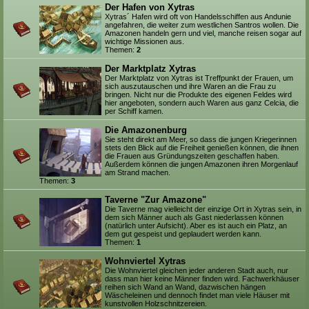
Der Hafen von Xytras
Xytras´ Hafen wird oft von Handelsschiffen aus Andunie
angefahren, die weiter zum westlichen Santros wollen. Die
Amazonen handeln gern und viel, manche reisen sogar auf
wichtige Missionen aus.
Themen:
2
Der Marktplatz Xytras
Der Marktplatz von Xytras ist Treffpunkt der Frauen, um
sich auszutauschen und ihre Waren an die Frau zu
bringen. Nicht nur die Produkte des eigenen Feldes wird
hier angeboten, sondern auch Waren aus ganz Celcia, die
per Schiff kamen.
Die Amazonenburg
Sie steht direkt am Meer, so dass die jungen Kriegerinnen
stets den Blick auf die Freiheit genießen können, die ihnen
die Frauen aus Gründungszeiten geschaffen haben.
Außerdem können die jungen Amazonen ihren Morgenlauf
am Strand machen.
Themen:
3
Taverne "Zur Amazone"
Die Taverne mag vielleicht der einzige Ort in Xytras sein, in
dem sich Männer auch als Gast niederlassen können
(natürlich unter Aufsicht). Aber es ist auch ein Platz, an
dem gut gespeist und geplaudert werden kann.
Themen:
1
Wohnviertel Xytras
Die Wohnviertel gleichen jeder anderen Stadt auch, nur
dass man hier keine Männer finden wird. Fachwerkhäuser
reihen sich Wand an Wand, dazwischen hängen
Wäscheleinen und dennoch findet man viele Häuser mit
kunstvollen Holzschnitzereien.