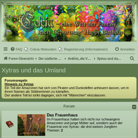
Celcia - eine Welt der
Fantasy
FAQ
Celcia-Webseiten
Registrierung (Informationen)
Anmelden
S
Foren-Übersicht
Der südliche Teil Celcias
Ardéris, die Vulkaninsel
Xytras und das Umland
u
Xytras und das Umland
c
Forumsregeln
h
Hinweis zu Xytras
Ein Teil der Amazonen hat sich von Piraten und Dunkelelfen anheuern lassen, um in
e
ihrem Namen als Söldnerinnen zu kämpfen.
Der andere Teil ist strikt dagegen, sich mit "Männchen" einzulassen.
Forum
Das Frauenhaus
Im Frauenhaus halten sich nicht nur schwangere
Amazonen und junge Mütter auf, sondern auch der
Frauenrat von Xytras: die drei weisen Jungfern
Themen:
2