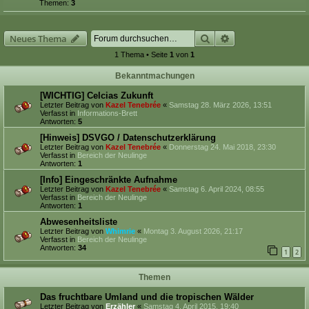
Themen:
3
Suche
Erweiterte Suche
Neues Thema
1 Thema • Seite
1
von
1
Bekanntmachungen
[WICHTIG] Celcias Zukunft
Letzter Beitrag von
Kazel Tenebrée
«
Samstag 28. März 2026, 13:51
Verfasst in
Informations-Brett
Antworten:
5
[Hinweis] DSVGO / Datenschutzerklärung
Letzter Beitrag von
Kazel Tenebrée
«
Donnerstag 24. Mai 2018, 23:30
Verfasst in
Bereich der Neulinge
Antworten:
1
[Info] Eingeschränkte Aufnahme
Letzter Beitrag von
Kazel Tenebrée
«
Samstag 6. April 2024, 08:55
Verfasst in
Bereich der Neulinge
Antworten:
1
Abwesenheitsliste
Letzter Beitrag von
Whimrie
«
Montag 3. August 2026, 21:17
Verfasst in
Bereich der Neulinge
Antworten:
34
1
2
Themen
Das fruchtbare Umland und die tropischen Wälder
Letzter Beitrag von
Erzähler
«
Samstag 4. April 2015, 19:40