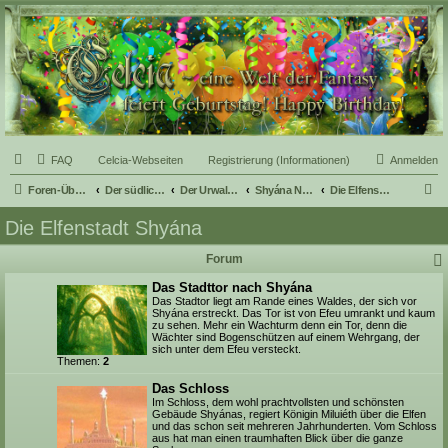
Celcia - eine Welt der
Fantasy
FAQ
Celcia-Webseiten
Registrierung (Informationen)
Anmelden
S
Foren-Übersicht
Der südliche Teil Celcias
Der Urwald Kapayu
Shyána Nelle, die Talsenke
Die Elfenstadt Shyána
u
Die Elfenstadt Shyána
c
Forum
h
e
Das Stadttor nach Shyána
Das Stadtor liegt am Rande eines Waldes, der sich vor
Shyána erstreckt. Das Tor ist von Efeu umrankt und kaum
zu sehen. Mehr ein Wachturm denn ein Tor, denn die
Wächter sind Bogenschützen auf einem Wehrgang, der
sich unter dem Efeu versteckt.
Themen:
2
Das Schloss
Im Schloss, dem wohl prachtvollsten und schönsten
Gebäude Shyánas, regiert Königin Miluiéth über die Elfen
und das schon seit mehreren Jahrhunderten. Vom Schloss
aus hat man einen traumhaften Blick über die ganze