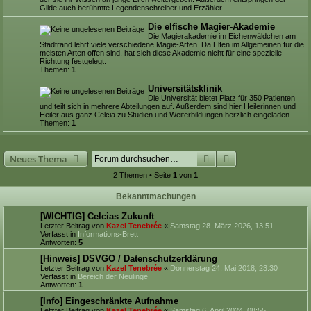
Gilde auch berühmte Legendenschreiber und Erzähler.
Die elfische Magier-Akademie
Die Magierakademie im Eichenwäldchen am
Stadtrand lehrt viele verschiedene Magie-Arten. Da Elfen im Allgemeinen für die
meisten Arten offen sind, hat sich diese Akademie nicht für eine spezielle
Richtung festgelegt.
Themen:
1
Universitätsklinik
Die Universität bietet Platz für 350 Patienten
und teilt sich in mehrere Abteilungen auf. Außerdem sind hier Heilerinnen und
Heiler aus ganz Celcia zu Studien und Weiterbildungen herzlich eingeladen.
Themen:
1
Suche
Erweiterte Suche
Neues Thema
2 Themen • Seite
1
von
1
Bekanntmachungen
[WICHTIG] Celcias Zukunft
Letzter Beitrag von
Kazel Tenebrée
«
Samstag 28. März 2026, 13:51
Verfasst in
Informations-Brett
Antworten:
5
[Hinweis] DSVGO / Datenschutzerklärung
Letzter Beitrag von
Kazel Tenebrée
«
Donnerstag 24. Mai 2018, 23:30
Verfasst in
Bereich der Neulinge
Antworten:
1
[Info] Eingeschränkte Aufnahme
Letzter Beitrag von
Kazel Tenebrée
«
Samstag 6. April 2024, 08:55