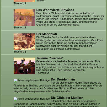
Senke.
Themen:
1
Das Wohnviertel Shyánas
Das elfische Wohnviertel wirkt schon selbst wie ein
weiträumiger Palast. Dutzende schlossähnliche Häuser mit
Zinnen und kleinen Rundtürmen, dazwischen gepflasterte
Wege und breite Treppen aus Stein. Eine traumhafte
Gegend, in der es sich wohnen lässt.
Themen:
1
Der Marktplatz
Die Elfen der Senke handeln zwar nicht mit anderen
Städten, aber sie haben wohl einen Marktplatz. Viele Elfen
bieten dort neben Nahrung auch ihre handgefertigten
Kunstwerke oder ihr Wissen an. Der Markt dient
sozusagen als zentraler Sammelplatz.
Themen:
2
Taverne "Seerose"
Betretet diese zauberhafte Taverne und atmet den Duft
frischer Seerosen ein. Hier sind überall kleine Brunnen
angelegt, in denen sie schwimmen und einen angenehmen
Duft zusätzlich zu den Speisen verbreiten.
Themen:
2
Der Druidenhain
Für die elementaren Magie-Arten gibt es die
Akademie in Shyána, doch auch die geistige Magie ist hier vertreten. Wer sie
erlernen will, besucht den Druidenhain. Nicht nur Elfen haben sich hier
eingefunden, um gemeinsam die Geister zu rufen.
Die Gilde der Musiker
Elfen hatten schon immer eine gewisse
Begabung in Sachen Musik. Kein Wunder, dass sie eine Gilde gründeten, in
der sie ihr Wissen an junge Elfen weitergeben. Außerdem entspringen der