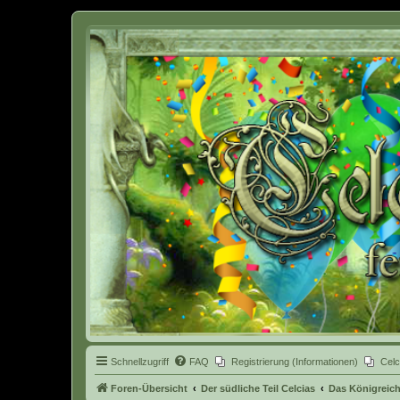
Celcia - eine Welt der Fantasy
Schnellzugriff
FAQ
Registrierung (Informationen)
Celc
Foren-Übersicht
Der südliche Teil Celcias
Das Königreich