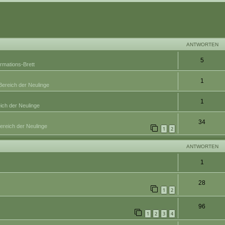
eiterte Suche
ANTWORTEN
5
ormations-Brett
1
Bereich der Neulinge
1
ich der Neulinge
34
ereich der Neulinge
1
2
ANTWORTEN
1
28
1
2
96
1
2
3
4