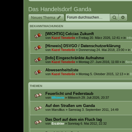
Das Handelsdorf Ganda
Suche
Erw
Neues Thema
BEKANNTMACHUNGEN
[WICHTIG] Celcias Zukunft
von
Kazel Tenebrée
» Freitag 20. März 2026, 12:41 » in
Inf
[Hinweis] DSVGO / Datenschutzerklärung
von
Kazel Tenebrée
» Donnerstag 24. Mai 2018, 23:00 » in
[Info] Eingeschränkte Aufnahme
von
Kazel Tenebrée
» Montag 27. Juni 2016, 11:00 » in
Bere
Abwesenheitsliste
von
Kazel Tenebrée
» Montag 5. Oktober 2015, 12:13 » in
B
THEMEN
Feuerlicht und Federstaub
von
Whimrie
» Mittwoch 29. Juli 2026, 20:37
Auf den Straßen um Ganda
von
Marsillius
» Samstag 3. September 2011, 14:49
Das Dorf auf dem ein Fluch lag
von
Erzähler
» Sonntag 6. Mai 2012, 22:32