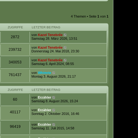
4 Themen • Seite
1
von
1
ZUGRIFFE
LETZTER BEITRAG
von
Kazel Tenebrée
2872
Samstag 28. März 2026, 13:51
von
Kazel Tenebrée
239732
Donnerstag 24. Mai 2018, 23:30
von
Kazel Tenebrée
340053
Samstag 6. April 2024, 08:55
von
Whimrie
761437
Montag 3. August 2026, 21:17
ZUGRIFFE
LETZTER BEITRAG
von
Erzähler
60
Samstag 8. August 2026, 15:24
von
Erzähler
40117
Sonntag 2. Oktober 2016, 16:46
von
Erzähler
96419
Samstag 11. Juli 2015, 14:58