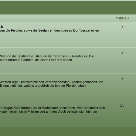
THEMEN
na
3
usen die Fischer, sowie die Seefahrer, denn dieses Dorf besitzt einen
6
Wall und die Spähtürme, steht an der Grenze zu Grandessa. Die
 freundlichen Familien, die einen Platz frei haben.
4
Westen liegt. Hier wird mit den verschiedensten Städten gehandelt und
efinden sich hier, welche angeblich die besten Pferde haben.
25
d einigen Spähtürmen, ist ihr Wohlstand anzusehen. Hier behandelt sich
vorallem leben sie in Frieden beisammen. Auch befindet sich hier der