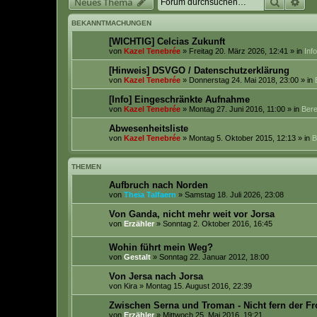
Suche
Erw
Neues Thema
BEKANNTMACHUNGEN
[WICHTIG] Celcias Zukunft
von
Kazel Tenebrée
» Freitag 20. März 2026, 12:41 » in
Inf
[Hinweis] DSVGO / Datenschutzerklärung
von
Kazel Tenebrée
» Donnerstag 24. Mai 2018, 23:00 » in
[Info] Eingeschränkte Aufnahme
von
Kazel Tenebrée
» Montag 27. Juni 2016, 11:00 » in
Bere
Abwesenheitsliste
von
Kazel Tenebrée
» Montag 5. Oktober 2015, 12:13 » in
B
THEMEN
Aufbruch nach Norden
von
Theia Talfaern
» Samstag 18. Juli 2026, 23:08
Von Ganda, nicht mehr weit vor Jorsa
von
Erzähler
» Sonntag 2. Oktober 2016, 16:45
Wohin führt mein Weg?
von
Gestalt
» Sonntag 22. Januar 2012, 18:00
Von Jersa nach Jorsa
von
Kira
» Montag 15. August 2016, 22:39
Zwischen Serna und Troman - Nicht fern der Fr
von
Erzähler
» Mittwoch 25. Mai 2016, 19:21