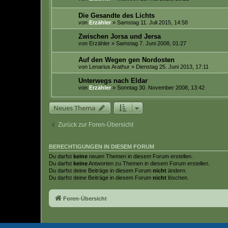
Die Gesandte des Lichts
von
Erzähler
» Samstag 11. Juli 2015, 14:58
Zwischen Jorsa und Jersa
von
Erzähler
» Samstag 7. Juni 2008, 01:27
Auf den Wegen gen Nordosten
von
Lenarius Arathur
» Dienstag 25. Juni 2013, 17:11
Unterwegs nach Eldar
von
Erzähler
» Sonntag 30. November 2008, 13:42
Neues Thema
Zurück zur Foren-Übersicht
BERECHTIGUNGEN IN DIESEM FORUM
Du darfst
keine
neuen Themen in diesem Forum erstellen.
Du darfst
keine
Antworten zu Themen in diesem Forum erstellen.
Du darfst deine Beiträge in diesem Forum
nicht
ändern.
Du darfst deine Beiträge in diesem Forum
nicht
löschen.
Foren-Übersicht