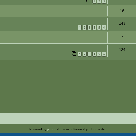
1
2
3
16
143
1
2
3
4
5
6
7
126
1
2
3
4
5
6
Powered by
phpBB
® Forum Software © phpBB Limited
Deutsche Übersetzung durch
phpBB.de