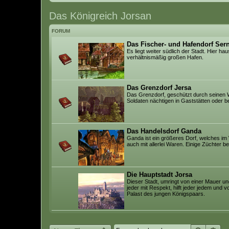
Das Königreich Jorsan
FORUM
Das Fischer- und Hafendorf Ser
Es liegt weiter südlich der Stadt. Hier ha
verhältnismäßig großen Hafen.
Das Grenzdorf Jersa
Das Grenzdorf, geschützt durch seinen 
Soldaten nächtigen in Gaststätten oder bei
Das Handelsdorf Ganda
Ganda ist ein größeres Dorf, welches im 
auch mit allerlei Waren. Einige Züchter b
Die Hauptstadt Jorsa
Dieser Stadt, umringt von einer Mauer un
jeder mit Respekt, hilft jeder jedem und 
Palast des jungen Königspaars.