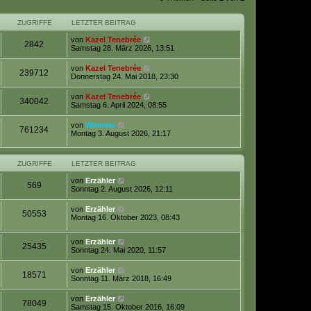
e
i
ZUGRIFFE
LETZTER BEITRAG
t
r
von
Kazel Tenebrée
a
2842
Samstag 28. März 2026, 13:51
g
von
Kazel Tenebrée
239712
Donnerstag 24. Mai 2018, 23:30
von
Kazel Tenebrée
340042
Samstag 6. April 2024, 08:55
von
Whimrie
761234
Montag 3. August 2026, 21:17
ZUGRIFFE
LETZTER BEITRAG
von
Erzähler
569
Sonntag 2. August 2026, 12:11
von
Erzähler
50553
Montag 16. Oktober 2023, 08:43
von
Erzähler
25435
Sonntag 24. Mai 2020, 11:57
von
Erzähler
18571
Sonntag 11. März 2018, 16:49
von
Erzähler
78049
Samstag 15. Oktober 2016, 16:09