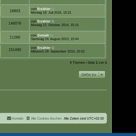
von
Erzähler
18803
Montag 18. Juli 2016, 15:21
von
Erzähler
146076
Montag 13. Oktober 2014, 15:15
von
Gestalt
11260
Samstag 24. August 2013, 15:44
von
Erzähler
151490
Mittwoch 29. September 2010, 20:52
9 Themen • Seite
1
von
1
Gehe zu
Kontakt
Alle Cookies löschen
Alle Zeiten sind
UTC+02:00