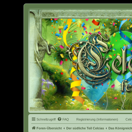
Celcia - eine Welt der Fantasy
Schnellzugriff
FAQ
Registrierung (Informationen)
Celc
Foren-Übersicht
Der südliche Teil Celcias
Das Königreich