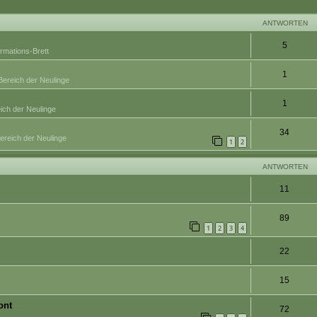
eiterte Suche
ANTWORTEN
5
ormations-Brett
1
Bereich der Neulinge
1
ich der Neulinge
34
ereich der Neulinge
1
2
ANTWORTEN
11
89
1
2
3
4
22
15
ont
72