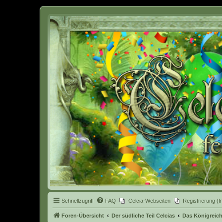
Celcia - eine Welt der Fantasy
Schnellzugriff
FAQ
Celcia-Webseiten
Registrierung (I
Foren-Übersicht
Der südliche Teil Celcias
Das Königreic