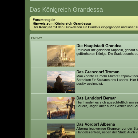
Das Königreich Grandessa
Forumsregeln
Hinweis zum Königreich Grandessa
Der König ist mit den Dunkelelfen ein Bündnis eingegangen und lässt
FORUM
Die Hauptstadt Grandea
Prunkvoll mit goldenen Kuppeln, gebaut au
gefürchteten Königs. Die Stadt besteht 
Das Grenzdorf Troman
Man könnte es mehr Militärstützpunkt ne
Baracken für Soldaten des Landes. Hier 
positiv gesinnt ist.
Das Landdorf Bernar
Hier handelt es sich ausschließlich um ei
Bauern, Jäger, aber auch Gerber und Sch
Das Vordorf Alberna
Alberna liegt wenige Kilometer vor der St
Handelszentren, neben der Stadt. Auch vi