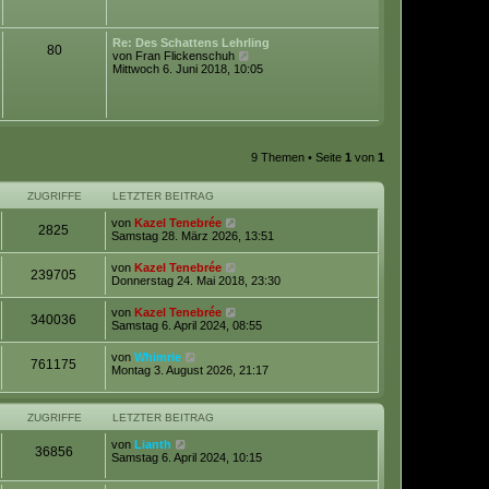
e
t
s
r
t
a
e
Re: Des Schattens Lehrling
80
g
r
N
von
Fran Flickenschuh
B
e
Mittwoch 6. Juni 2018, 10:05
e
u
i
e
t
s
r
t
a
e
g
r
9 Themen • Seite
1
von
1
B
e
i
ZUGRIFFE
LETZTER BEITRAG
t
r
von
Kazel Tenebrée
a
2825
Samstag 28. März 2026, 13:51
g
von
Kazel Tenebrée
239705
Donnerstag 24. Mai 2018, 23:30
von
Kazel Tenebrée
340036
Samstag 6. April 2024, 08:55
von
Whimrie
761175
Montag 3. August 2026, 21:17
ZUGRIFFE
LETZTER BEITRAG
von
Lianth
36856
Samstag 6. April 2024, 10:15