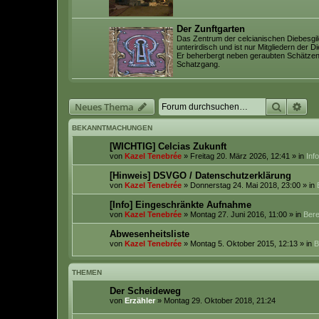
Der Zunftgarten
Das Zentrum der celcianischen Diebesgild
unterirdisch und ist nur Mitgliedern der D
Er beherbergt neben geraubten Schätze
Schatzgang.
Suche
Erw
Neues Thema
BEKANNTMACHUNGEN
[WICHTIG] Celcias Zukunft
von
Kazel Tenebrée
» Freitag 20. März 2026, 12:41 » in
Inf
[Hinweis] DSVGO / Datenschutzerklärung
von
Kazel Tenebrée
» Donnerstag 24. Mai 2018, 23:00 » in
[Info] Eingeschränkte Aufnahme
von
Kazel Tenebrée
» Montag 27. Juni 2016, 11:00 » in
Bere
Abwesenheitsliste
von
Kazel Tenebrée
» Montag 5. Oktober 2015, 12:13 » in
B
THEMEN
Der Scheideweg
von
Erzähler
» Montag 29. Oktober 2018, 21:24