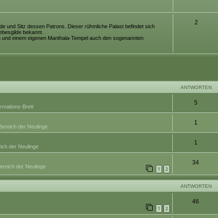
2
e und Sitz dessen Patrons. Dieser rühmliche Palast befindet sich
iebesgilde bekannt.
n und einem eigenen Manthala-Tempel auch den sogenannten
eiterte Suche
ANTWORTEN
5
ormations-Brett
1
Bereich der Neulinge
1
ich der Neulinge
34
ereich der Neulinge
1
2
ANTWORTEN
46
1
2