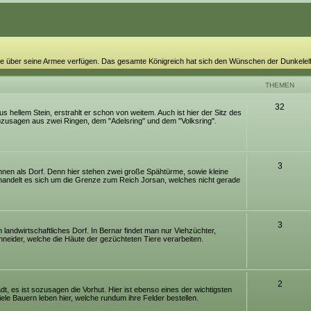
 sie über seine Armee verfügen. Das gesamte Königreich hat sich den Wünschen der Dunkelel
THEMEN
32
s hellem Stein, erstrahlt er schon von weitem. Auch ist hier der Sitz des
sozusagen aus zwei Ringen, dem "Adelsring" und dem "Volksring".
3
nnen als Dorf. Denn hier stehen zwei große Spähtürme, sowie kleine
handelt es sich um die Grenze zum Reich Jorsan, welches nicht gerade
3
n landwirtschaftliches Dorf. In Bernar findet man nur Viehzüchter,
neider, welche die Häute der gezüchteten Tiere verarbeiten.
2
adt, es ist sozusagen die Vorhut. Hier ist ebenso eines der wichtigsten
ele Bauern leben hier, welche rundum ihre Felder bestellen.