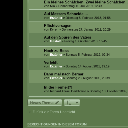
Ein kleines Schäfchen, Zwei kleine Schäfchen..
von
Mia
» Donnerstag 11. Juli 2019, 12:43
Auf Messers Schneide ...
von
Erzähler
» Dienstag 5. Februar 2013, 01:58
Pflichtversagen
von
Kyren
» Donnerstag 27. Januar 2011, 20:29
Auf den Spuren des Vaters
von
Gestalt
» Freitag 1. Oktober 2010, 15:45
Hoch zu Ross
von
Erzähler
» Sonntag 5. Februar 2012, 02:34
Verfehlt
von
Erzähler
» Sonntag 14. August 2011, 19:19
Dann mal nach Bernar
von
Erzähler
» Sonntag 23. August 2009, 20:39
In der Freiheit?!
von
Richard Azrael Darkholme
» Sonntag 18. Oktober 2009,
Neues Thema
Zurück zur Foren-Übersicht
BERECHTIGUNGEN IN DIESEM FORUM