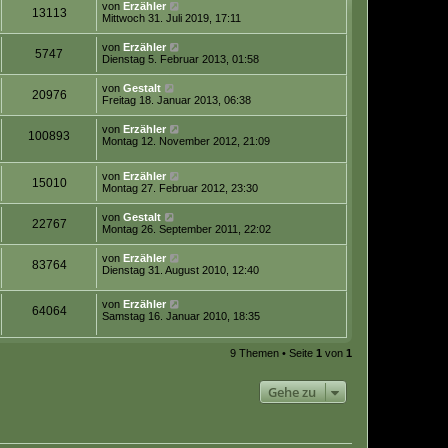
von
Erzähler
13113
Mittwoch 31. Juli 2019, 17:11
von
Erzähler
5747
Dienstag 5. Februar 2013, 01:58
von
Gestalt
20976
Freitag 18. Januar 2013, 06:38
von
Erzähler
100893
Montag 12. November 2012, 21:09
von
Erzähler
15010
Montag 27. Februar 2012, 23:30
von
Gestalt
22767
Montag 26. September 2011, 22:02
von
Erzähler
83764
Dienstag 31. August 2010, 12:40
von
Erzähler
64064
Samstag 16. Januar 2010, 18:35
9 Themen • Seite
1
von
1
Gehe zu