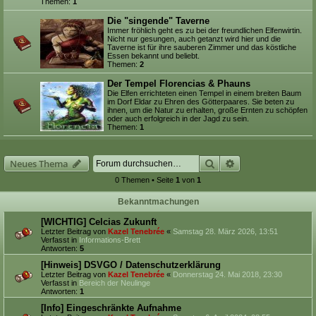
Themen:
1
Die "singende" Taverne
Immer fröhlich geht es zu bei der freundlichen Elfenwirtin.
Nicht nur gesungen, auch getanzt wird hier und die
Taverne ist für ihre sauberen Zimmer und das köstliche
Essen bekannt und beliebt.
Themen:
2
Der Tempel Florencias & Phauns
Die Elfen errichteten einen Tempel in einem breiten Baum
im Dorf Eldar zu Ehren des Götterpaares. Sie beten zu
ihnen, um die Natur zu erhalten, große Ernten zu schöpfen
oder auch erfolgreich in der Jagd zu sein.
Themen:
1
Suche
Erweiterte Suche
Neues Thema
0 Themen • Seite
1
von
1
Bekanntmachungen
[WICHTIG] Celcias Zukunft
Letzter Beitrag von
Kazel Tenebrée
«
Samstag 28. März 2026, 13:51
Verfasst in
Informations-Brett
Antworten:
5
[Hinweis] DSVGO / Datenschutzerklärung
Letzter Beitrag von
Kazel Tenebrée
«
Donnerstag 24. Mai 2018, 23:30
Verfasst in
Bereich der Neulinge
Antworten:
1
[Info] Eingeschränkte Aufnahme