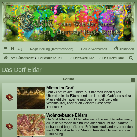
Celcia - eine Welt der
Fantasy
FAQ
Registrierung (Informationen)
Celcia-Webseiten
Anmelden
S
Foren-Übersicht
Der östliche Teil Celcias
Der Wald Eldoras
Das Dorf Eldar
u
Das Dorf Eldar
c
Forum
h
e
Mitten im Dorf
Vom Zentrum des Dorfes aus hat man einen guten
Überblick in die Bäume und somit auf die Gebäude selbst.
Man sieht die Taverne und den Tempel, die vielen
Wohnhäuser, aber auch kleinere Geschäfte.
Themen:
7
Wohngebäude Eldars
Die Waldelfen aus Eldar leben in hölzernen Baumhäusern,
die in den Kronen der Bäume oder rund um die Stämme
gebaut und über hölzerne Brücken miteinander verbunden
sind. Oft sind Äste und Stamm Teile des Hauses und der
Einrichtung.