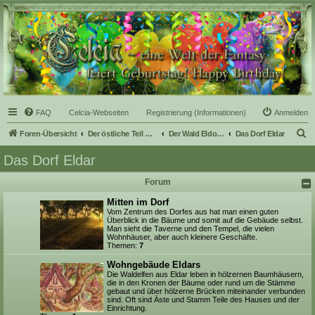
Celcia - eine Welt der
Fantasy
FAQ
Celcia-Webseiten
Registrierung (Informationen)
Anmelden
S
Foren-Übersicht
Der östliche Teil Celcias
Der Wald Eldoras
Das Dorf Eldar
u
Das Dorf Eldar
c
Forum
h
e
Mitten im Dorf
Vom Zentrum des Dorfes aus hat man einen guten
Überblick in die Bäume und somit auf die Gebäude selbst.
Man sieht die Taverne und den Tempel, die vielen
Wohnhäuser, aber auch kleinere Geschäfte.
Themen:
7
Wohngebäude Eldars
Die Waldelfen aus Eldar leben in hölzernen Baumhäusern,
die in den Kronen der Bäume oder rund um die Stämme
gebaut und über hölzerne Brücken miteinander verbunden
sind. Oft sind Äste und Stamm Teile des Hauses und der
Einrichtung.