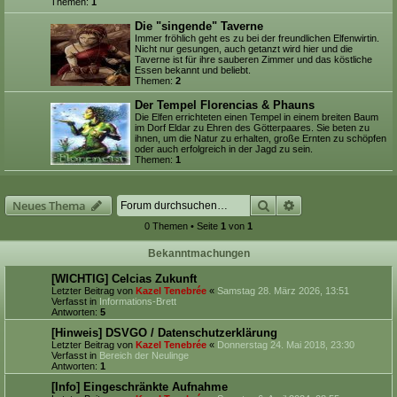
Themen:
1
Die "singende" Taverne
Immer fröhlich geht es zu bei der freundlichen Elfenwirtin.
Nicht nur gesungen, auch getanzt wird hier und die
Taverne ist für ihre sauberen Zimmer und das köstliche
Essen bekannt und beliebt.
Themen:
2
Der Tempel Florencias & Phauns
Die Elfen errichteten einen Tempel in einem breiten Baum
im Dorf Eldar zu Ehren des Götterpaares. Sie beten zu
ihnen, um die Natur zu erhalten, große Ernten zu schöpfen
oder auch erfolgreich in der Jagd zu sein.
Themen:
1
Suche
Erweiterte Suche
Neues Thema
0 Themen • Seite
1
von
1
Bekanntmachungen
[WICHTIG] Celcias Zukunft
Letzter Beitrag von
Kazel Tenebrée
«
Samstag 28. März 2026, 13:51
Verfasst in
Informations-Brett
Antworten:
5
[Hinweis] DSVGO / Datenschutzerklärung
Letzter Beitrag von
Kazel Tenebrée
«
Donnerstag 24. Mai 2018, 23:30
Verfasst in
Bereich der Neulinge
Antworten:
1
[Info] Eingeschränkte Aufnahme