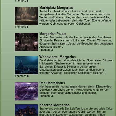
Themen:
1
Marktplatz Morgerias
An dunklen Marktständen lauern die dreisten und
skrupellosen Händler Morgerias. Sie verkaufen nicht nur
Waffen und Lebensmittel, sondern auch verbotene Gifte,
Kräuter oder Lebewesen, die in der Toten Ebene gefangen
wurden. Gebt Acht auf euren Geldbeutel!
Themen:
5
Morgerias Palast
Inmitten Morgerias ruht der Herrschersitz des Stadtherrn.
Ein dunkler Palast ist es, mit finsteren Zinnen, Türmen und
düsteren Steinfratzen, die auf die Besucher des gewaltigen
Anwesens blicken.
Themen:
3
Wohnviertel Morgerias
Die Gebäude hier zeigen deutlich den Stand eines Bürgers
in Morgeria. Niedere leben in heruntergekommen
Barracken, Krieger & Söldner in bunkerartigen
Unterkünften oder Zelten. Mächtige Familien leben in
finsteren Anwesen, die kleinen Schlössern gleichen.
Themen:
11
Das Heereshaus
Hier hausen die hochrangigen Herren, die im Dienste des
Dunklen Herrschers stehen. Meist sind es Anführer der
Soldaten oder geschätzte Krieger und Magier.
Themen:
3
Kaserne Morgerias
Starke und schnelle Dunkelelfen, kraftvolle und wilde Orks,
aber auch der ein oder andere Goblin werden hier zu
blutrünstigen Kämpfern ausgebildet. Doch die Armee