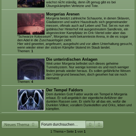
wächst nicht ständig, denn oft genug gibt es bei
Übungskämpfen Verletzte und Tote.
Morgerias Arenen
Morgeria besitzt zahlreiche Schauorte, in denen Sklaven,
Gladiatoren und wahre Hausdraufs sich gegeneinander
messen, oftmals auch auf Leben und Tod. Sei es nun ein
goblinischer Hinterhof mit ausgestreutem Sandkreis, ein
abgesteckter Kampfplatz im Ork-Viertel oder aber das
"Schwarze Kolosseum", Morgerias wohl bekannteste Arena, in die es sogar
den Adel in die Zuschauerlogen zieht.
Hier wird gewettet, angefeuert, ausgebuht und vor allem Unterhaltung gesucht,
wenn wieder einer der stolzen Kämpfer blutend im Staub landet.
Themen:
1
Die unterirdischen Anlagen
Weit unter Morgeria befindet sich dieses geheime
Tunnelsystem. Nur wenige kennen es und noch weniger
finden jemals wieder heraus. Es sollen gefährliche Wesen
den Untergrund bewachen, doch gesehen hat sie noch
niemand.
Themen:
4
Der Tempel Faldors
Dem dunklen Gott Faldor wurde ein Tempel in Morgeria
erbaut. Er soll angeblich der eigenltiche Anführer der
dunklen Rassen sein. Er steht für all das ein, wofür die
Dunklen Völker, vorallem Dunkelelfen und Orks, leben und
kämpfen.
Suche
Erweiterte Suche
Neues Thema
1 Thema • Seite
1
von
1