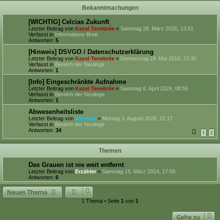
Bekanntmachungen
[WICHTIG] Celcias Zukunft
Letzter Beitrag von
Kazel Tenebrée
«
Samstag 28. März 2026, 13:51
Verfasst in
Informations-Brett
Antworten:
5
[Hinweis] DSVGO / Datenschutzerklärung
Letzter Beitrag von
Kazel Tenebrée
«
Donnerstag 24. Mai 2018, 23:30
Verfasst in
Bereich der Neulinge
Antworten:
1
[Info] Eingeschränkte Aufnahme
Letzter Beitrag von
Kazel Tenebrée
«
Samstag 6. April 2024, 08:55
Verfasst in
Bereich der Neulinge
Antworten:
1
Abwesenheitsliste
Letzter Beitrag von
Whimrie
«
Montag 3. August 2026, 21:17
Verfasst in
Bereich der Neulinge
Antworten:
34
1
2
Themen
Das Grauen ist nie weit entfernt
Letzter Beitrag von
Erzähler
«
Samstag 15. März 2014, 17:58
Antworten:
6
Neues Thema
1 Thema • Seite
1
von
1
Gehe zu