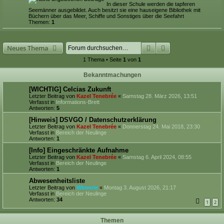
In dieser Schule werden die tapferen
Seemänner ausgebildet. Auch besitzt sie eine hauseigene Bibliothek mit
Büchern über das Meer, Schiffe und Sonstiges über die Seefahrt
Themen:
1
Suche
Erweiterte Suche
Neues Thema
1 Thema • Seite
1
von
1
Bekanntmachungen
[WICHTIG] Celcias Zukunft
Letzter Beitrag von
Kazel Tenebrée
«
Samstag 28. März 2026, 13:51
Verfasst in
Informations-Brett
Antworten:
5
[Hinweis] DSVGO / Datenschutzerklärung
Letzter Beitrag von
Kazel Tenebrée
«
Donnerstag 24. Mai 2018, 23:30
Verfasst in
Bereich der Neulinge
Antworten:
1
[Info] Eingeschränkte Aufnahme
Letzter Beitrag von
Kazel Tenebrée
«
Samstag 6. April 2024, 08:55
Verfasst in
Bereich der Neulinge
Antworten:
1
Abwesenheitsliste
Letzter Beitrag von
Whimrie
«
Montag 3. August 2026, 21:17
Verfasst in
Bereich der Neulinge
Antworten:
34
1
2
Themen