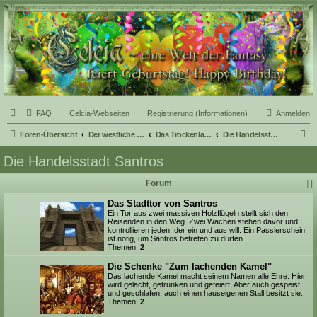
Celcia - eine Welt der
Fantasy
FAQ
Celcia-Webseiten
Registrierung (Informationen)
Anmelden
S
Foren-Übersicht
Der westliche Teil Celcias
Das Trockenland
Die Handelsstadt Santros
u
Die Handelsstadt Santros
c
Forum
h
e
Das Stadttor von Santros
Ein Tor aus zwei massiven Holzflügeln stellt sich den
Reisenden in den Weg. Zwei Wachen stehen davor und
kontrollieren jeden, der ein und aus will. Ein Passierschein
ist nötig, um Santros betreten zu dürfen.
Themen:
2
Die Schenke "Zum lachenden Kamel"
Das lachende Kamel macht seinem Namen alle Ehre. Hier
wird gelacht, getrunken und gefeiert. Aber auch gespeist
und geschlafen, auch einen hauseigenen Stall besitzt sie.
Themen:
2