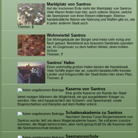
Marktplatz von Santros
Auf der trockenen Erde steht der Marktplatz von Santros.
Viele Waren findet man hier, auch seltene Stücke, welche
die Seemänner von ihren Reisen mitbringen. Ebenso
handelsübliche Waren wie Nahrung und Waffen gibt es, wie
in jeder anderen Stadt auch.
Themen:
2
Wohnviertel Santros
Die Wohngebäude der Bürger sind meist sehr eckig und
flach gebaut. Bestehend aus braunem Sandstein spenden
sie, im Gegensatz zu dem heißen Wetter, einen kühlen
Schutz.
Themen:
7
Santros' Hafen
Einen wahrhaftig großen Hafen besitzt die Handelstadt.
Viele Schiffe legen hier an, sowohl Handelschiffe fremder
Länder und Kriegsschiffe der Stadt finden hier einen Platz.
Themen:
2
Kaserne von Santros
Eine große Kaserne am Rande der Stadt
bietet mutigen Männern die Möglichkeit, ein gut ausgebildeter Krieger zu
werden. Hier wird hauptsächlich der Schwert- und Speerkampf, sowie
Bogenschießen und Kämpfen auf dem Reittier erlernt.
Schattenakademie zu Santros
Nachdem Serana Turan Bürgermeisterin von
Santros wurde, ließ sie diese Magierakademie bauen. Sie soll jenen zunutze
kommen, die Magie beherrschen, aber nicht genug Kraft für die Kaserne oder
die Seemannsschule besitzen.
Seemannsschule