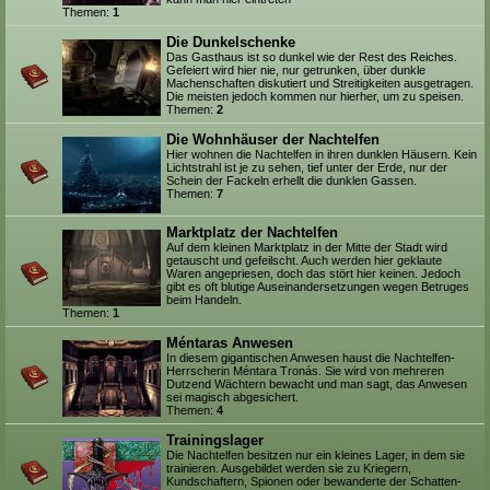
Themen:
1
Die Dunkelschenke
Das Gasthaus ist so dunkel wie der Rest des Reiches.
Gefeiert wird hier nie, nur getrunken, über dunkle
Machenschaften diskutiert und Streitigkeiten ausgetragen.
Die meisten jedoch kommen nur hierher, um zu speisen.
Themen:
2
Die Wohnhäuser der Nachtelfen
Hier wohnen die Nachtelfen in ihren dunklen Häusern. Kein
Lichtstrahl ist je zu sehen, tief unter der Erde, nur der
Schein der Fackeln erhellt die dunklen Gassen.
Themen:
7
Marktplatz der Nachtelfen
Auf dem kleinen Marktplatz in der Mitte der Stadt wird
getauscht und gefeilscht. Auch werden hier geklaute
Waren angepriesen, doch das stört hier keinen. Jedoch
gibt es oft blutige Auseinandersetzungen wegen Betruges
beim Handeln.
Themen:
1
Méntaras Anwesen
In diesem gigantischen Anwesen haust die Nachtelfen-
Herrscherin Méntara Tronás. Sie wird von mehreren
Dutzend Wächtern bewacht und man sagt, das Anwesen
sei magisch abgesichert.
Themen:
4
Trainingslager
Die Nachtelfen besitzen nur ein kleines Lager, in dem sie
trainieren. Ausgebildet werden sie zu Kriegern,
Kundschaftern, Spionen oder bewanderte der Schatten-