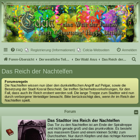
Celcia - eine Welt der
Fantasy
FAQ
Registrierung (Informationen)
Celcia-Webseiten
Anmelden
S
Foren-Übersicht
Der westliche Teil Celcias
Der Wald Arus
Das Reich der Nachtelfen
u
Das Reich der Nachtelfen
c
Forumsregeln
h
Die Nachtelfen wissen nun über den dunkelelfischen Angriff auf Pelgar, sowie die
Besetzung der Stadt Kosral Bescheid. Sie treffen Sicherheitsvorkehrungen, für den
e
Fall, dass auch ihr Reich erobert werden soll. Die lange Treppe zum Stadttor wird nun
durch verborgene Verteidiger bewacht. Bitte berücksichtigt dies, wenn ihr im Reich der
Nachtelfen spielt.
Forum
Das Stadttor ins Reich der Nachtelfen
Das Tor zu den Nachtelfen ist am Ende der Spiraltreppe
und nicht gerade groß und das prunkvollste. Es besteht
aus massivem Eisen und einem kleinen Schlitz zum
Durchsehen. Nur durch Klopfen und das richtige Kennwort
kann man hier eintreten