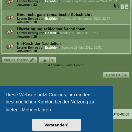
Letzter Beitrag von
Erzähler
«
Donnerstag 28. November 2024, 21:59
Antworten:
33
1
2
Eine nicht ganz romantische Kutschfahrt
Letzter Beitrag von
Erzähler
«
Freitag 13. November 2020, 22:24
Antworten:
18
Überbringung schlechter Nachrichten
Letzter Beitrag von
Gestalt
«
Montag 11. Juli 2011, 21:17
Antworten:
10
Im Reich der Nachtelfen
Letzter Beitrag von
Erzähler
«
Sonntag 29. Mai 2011, 18:52
Antworten:
10
Neues Thema
4 Themen • Seite
1
von
1
Gehe zu
BERECHTIGUNGEN IN DIESEM FORUM
Du darfst
keine
neuen Themen in diesem Forum erstellen.
Diese Website nutzt Cookies, um dir den
Du darfst
keine
Antworten zu Themen in diesem Forum erstellen.
bestmöglichen Komfort bei der Nutzung zu
Du darfst deine Beiträge in diesem Forum
nicht
ändern.
Du darfst deine Beiträge in diesem Forum
nicht
löschen.
bieten.
Mehr erfahren
Foren-Übersicht
Alle Zeiten sind
UTC+02:00
Verstanden!
Powered by
phpBB
® Forum Software © phpBB Limited
Deutsche Übersetzung durch
phpBB.de