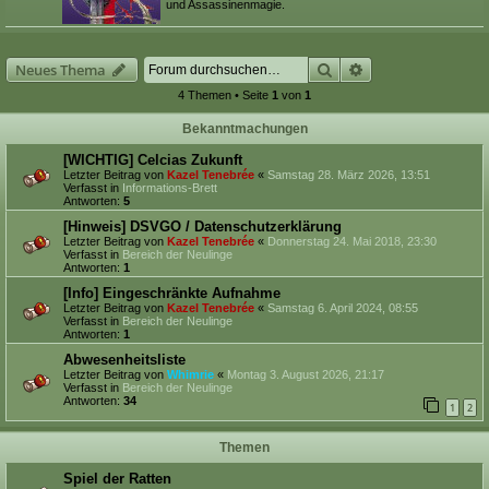
und Assassinenmagie.
Suche
Erweiterte Suche
Neues Thema
4 Themen • Seite
1
von
1
Bekanntmachungen
[WICHTIG] Celcias Zukunft
Letzter Beitrag von
Kazel Tenebrée
«
Samstag 28. März 2026, 13:51
Verfasst in
Informations-Brett
Antworten:
5
[Hinweis] DSVGO / Datenschutzerklärung
Letzter Beitrag von
Kazel Tenebrée
«
Donnerstag 24. Mai 2018, 23:30
Verfasst in
Bereich der Neulinge
Antworten:
1
[Info] Eingeschränkte Aufnahme
Letzter Beitrag von
Kazel Tenebrée
«
Samstag 6. April 2024, 08:55
Verfasst in
Bereich der Neulinge
Antworten:
1
Abwesenheitsliste
Letzter Beitrag von
Whimrie
«
Montag 3. August 2026, 21:17
Verfasst in
Bereich der Neulinge
Antworten:
34
1
2
Themen
Spiel der Ratten