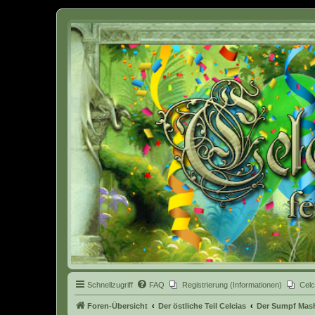
Celcia - eine Welt der Fantasy
Schnellzugriff
FAQ
Registrierung (Informationen)
Celc
Foren-Übersicht
Der östliche Teil Celcias
Der Sumpf Ma