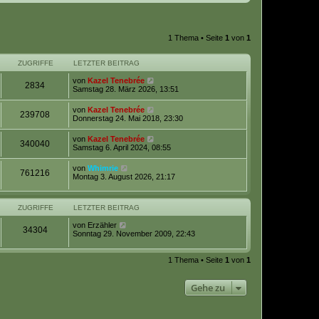
1 Thema • Seite
1
von
1
ZUGRIFFE
LETZTER BEITRAG
von
Kazel Tenebrée
2834
Samstag 28. März 2026, 13:51
von
Kazel Tenebrée
239708
Donnerstag 24. Mai 2018, 23:30
von
Kazel Tenebrée
340040
Samstag 6. April 2024, 08:55
von
Whimrie
761216
Montag 3. August 2026, 21:17
ZUGRIFFE
LETZTER BEITRAG
von
Erzähler
34304
Sonntag 29. November 2009, 22:43
1 Thema • Seite
1
von
1
Gehe zu