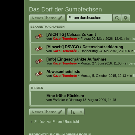
Das Dorf der Sumpfechsen
Suche
Erw
Neues Thema
BEKANNTMACHUNGEN
[WICHTIG] Celcias Zukunft
von
Kazel Tenebrée
» Freitag 20. März 2026, 12:41 » in
Inf
[Hinweis] DSVGO / Datenschutzerklärung
von
Kazel Tenebrée
» Donnerstag 24. Mai 2018, 23:00 » in
[Info] Eingeschränkte Aufnahme
von
Kazel Tenebrée
» Montag 27. Juni 2016, 11:00 » in
Bere
Abwesenheitsliste
von
Kazel Tenebrée
» Montag 5. Oktober 2015, 12:13 » in
B
THEMEN
Eine frühe Rückkehr
von
Erzähler
» Dienstag 18. August 2009, 14:48
Neues Thema
Zurück zur Foren-Übersicht
BERECHTIGUNGEN IN DIESEM FORUM