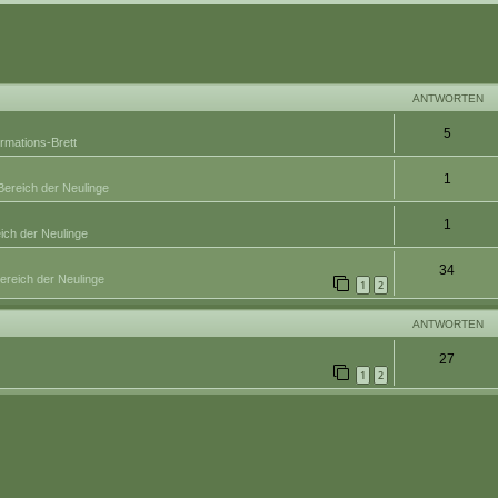
eiterte Suche
ANTWORTEN
5
ormations-Brett
1
Bereich der Neulinge
1
ich der Neulinge
34
ereich der Neulinge
1
2
ANTWORTEN
27
1
2