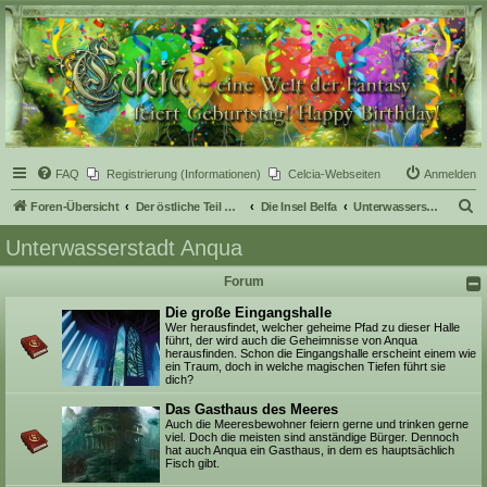
Celcia - eine Welt der
Fantasy
FAQ
Registrierung (Informationen)
Celcia-Webseiten
Anmelden
S
Foren-Übersicht
Der östliche Teil Celcias
Die Insel Belfa
Unterwasserstadt Anqua
u
Unterwasserstadt Anqua
c
Forum
h
e
Die große Eingangshalle
Wer herausfindet, welcher geheime Pfad zu dieser Halle
führt, der wird auch die Geheimnisse von Anqua
herausfinden. Schon die Eingangshalle erscheint einem wie
ein Traum, doch in welche magischen Tiefen führt sie
dich?
Das Gasthaus des Meeres
Auch die Meeresbewohner feiern gerne und trinken gerne
viel. Doch die meisten sind anständige Bürger. Dennoch
hat auch Anqua ein Gasthaus, in dem es hauptsächlich
Fisch gibt.