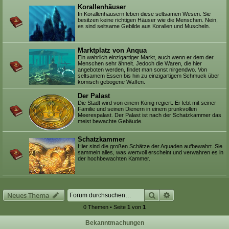
Korallenhäuser
In Korallenhäusern leben diese seltsamen Wesen. Sie
besitzen keine richtigen Häuser wie die Menschen. Nein,
es sind seltsame Gebilde aus Korallen und Muscheln.
Marktplatz von Anqua
Ein wahrlich einzigartiger Markt, auch wenn er dem der
Menschen sehr ähnelt. Jedoch die Waren, die hier
angeboten werden, findet man sonst nirgendwo. Von
seltsamem Essen bis hin zu einzigartigem Schmuck über
komisch gebogene Waffen.
Der Palast
Die Stadt wird von einem König regiert. Er lebt mit seiner
Familie und seinen Dienern in einem prunkvollen
Meerespalast. Der Palast ist nach der Schatzkammer das
meist bewachte Gebäude.
Schatzkammer
Hier sind die großen Schätze der Aquaden aufbewahrt. Sie
sammeln alles, was wertvoll erscheint und verwahren es in
der hochbewachten Kammer.
Suche
Erweiterte Suche
Neues Thema
0 Themen • Seite
1
von
1
Bekanntmachungen