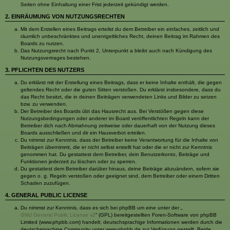
Seiten ohne Einhaltung einer Frist jederzeit gekündigt werden.
2. EINRÄUMUNG VON NUTZUNGSRECHTEN
Mit dem Erstellen eines Beitrags erteilst du dem Betreiber ein einfaches, zeitlich und
räumlich unbeschränktes und unentgeltliches Recht, deinen Beitrag im Rahmen des
Boards zu nutzen.
Das Nutzungsrecht nach Punkt 2, Unterpunkt a bleibt auch nach Kündigung des
Nutzungsvertrages bestehen.
3. PFLICHTEN DES NUTZERS
Du erklärst mit der Erstellung eines Beitrags, dass er keine Inhalte enthält, die gegen
geltendes Recht oder die guten Sitten verstoßen. Du erklärst insbesondere, dass du
das Recht besitzt, die in deinen Beiträgen verwendeten Links und Bilder zu setzen
bzw. zu verwenden.
Der Betreiber des Boards übt das Hausrecht aus. Bei Verstößen gegen diese
Nutzungsbedingungen oder anderer im Board veröffentlichten Regeln kann der
Betreiber dich nach Abmahnung zeitweise oder dauerhaft von der Nutzung dieses
Boards ausschließen und dir ein Hausverbot erteilen.
Du nimmst zur Kenntnis, dass der Betreiber keine Verantwortung für die Inhalte von
Beiträgen übernimmt, die er nicht selbst erstellt hat oder die er nicht zur Kenntnis
genommen hat. Du gestattest dem Betreiber, dein Benutzerkonto, Beiträge und
Funktionen jederzeit zu löschen oder zu sperren.
Du gestattest dem Betreiber darüber hinaus, deine Beiträge abzuändern, sofern sie
gegen o. g. Regeln verstoßen oder geeignet sind, dem Betreiber oder einem Dritten
Schaden zuzufügen.
4. GENERAL PUBLIC LICENSE
Du nimmst zur Kenntnis, dass es sich bei phpBB um eine unter der „
GNU General Public License v2
“ (GPL) bereitgestellten Foren-Software von phpBB
Limited (www.phpbb.com) handelt; deutschsprachige Informationen werden durch die
deutschsprachige Community unter www.phpbb.de zur Verfügung gestellt. Beide