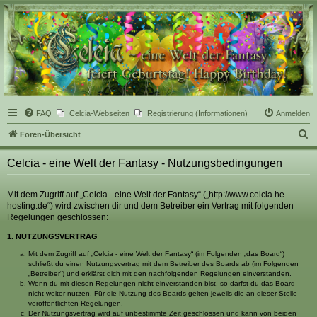
Celcia - eine Welt der
Fantasy
FAQ
Celcia-Webseiten
Registrierung (Informationen)
Anmelden
S
Foren-Übersicht
u
Celcia - eine Welt der Fantasy - Nutzungsbedingungen
c
h
Mit dem Zugriff auf „Celcia - eine Welt der Fantasy“ („http://www.celcia.he-
e
hosting.de“) wird zwischen dir und dem Betreiber ein Vertrag mit folgenden
Regelungen geschlossen:
1. NUTZUNGSVERTRAG
Mit dem Zugriff auf „Celcia - eine Welt der Fantasy“ (im Folgenden „das Board“)
schließt du einen Nutzungsvertrag mit dem Betreiber des Boards ab (im Folgenden
„Betreiber“) und erklärst dich mit den nachfolgenden Regelungen einverstanden.
Wenn du mit diesen Regelungen nicht einverstanden bist, so darfst du das Board
nicht weiter nutzen. Für die Nutzung des Boards gelten jeweils die an dieser Stelle
veröffentlichten Regelungen.
Der Nutzungsvertrag wird auf unbestimmte Zeit geschlossen und kann von beiden