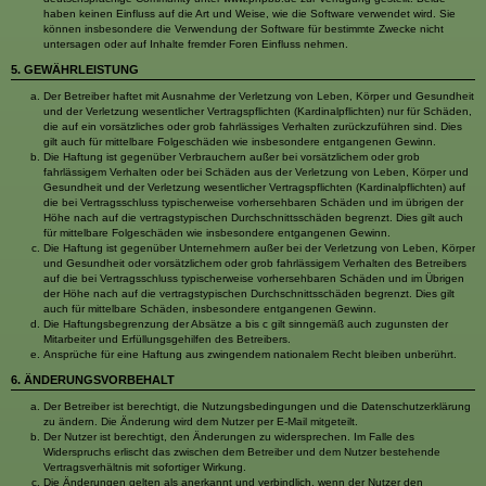
haben keinen Einfluss auf die Art und Weise, wie die Software verwendet wird. Sie
können insbesondere die Verwendung der Software für bestimmte Zwecke nicht
untersagen oder auf Inhalte fremder Foren Einfluss nehmen.
5. GEWÄHRLEISTUNG
Der Betreiber haftet mit Ausnahme der Verletzung von Leben, Körper und Gesundheit
und der Verletzung wesentlicher Vertragspflichten (Kardinalpflichten) nur für Schäden,
die auf ein vorsätzliches oder grob fahrlässiges Verhalten zurückzuführen sind. Dies
gilt auch für mittelbare Folgeschäden wie insbesondere entgangenen Gewinn.
Die Haftung ist gegenüber Verbrauchern außer bei vorsätzlichem oder grob
fahrlässigem Verhalten oder bei Schäden aus der Verletzung von Leben, Körper und
Gesundheit und der Verletzung wesentlicher Vertragspflichten (Kardinalpflichten) auf
die bei Vertragsschluss typischerweise vorhersehbaren Schäden und im übrigen der
Höhe nach auf die vertragstypischen Durchschnittsschäden begrenzt. Dies gilt auch
für mittelbare Folgeschäden wie insbesondere entgangenen Gewinn.
Die Haftung ist gegenüber Unternehmern außer bei der Verletzung von Leben, Körper
und Gesundheit oder vorsätzlichem oder grob fahrlässigem Verhalten des Betreibers
auf die bei Vertragsschluss typischerweise vorhersehbaren Schäden und im Übrigen
der Höhe nach auf die vertragstypischen Durchschnittsschäden begrenzt. Dies gilt
auch für mittelbare Schäden, insbesondere entgangenen Gewinn.
Die Haftungsbegrenzung der Absätze a bis c gilt sinngemäß auch zugunsten der
Mitarbeiter und Erfüllungsgehilfen des Betreibers.
Ansprüche für eine Haftung aus zwingendem nationalem Recht bleiben unberührt.
6. ÄNDERUNGSVORBEHALT
Der Betreiber ist berechtigt, die Nutzungsbedingungen und die Datenschutzerklärung
zu ändern. Die Änderung wird dem Nutzer per E-Mail mitgeteilt.
Der Nutzer ist berechtigt, den Änderungen zu widersprechen. Im Falle des
Widerspruchs erlischt das zwischen dem Betreiber und dem Nutzer bestehende
Vertragsverhältnis mit sofortiger Wirkung.
Die Änderungen gelten als anerkannt und verbindlich, wenn der Nutzer den