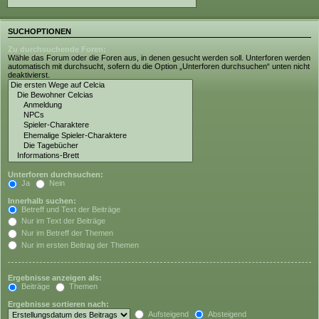
SUCHOPTIONEN
Zu durchsuchende Foren:
Wähle das Forum oder die Foren aus, in denen gesucht werden soll. Unterforen werden
automatisch mit durchsucht, sofern du die Option „Unterforen durchsuchen“ unten nicht
deaktivierst.
Unterforen durchsuchen:
Ja
Nein
Innerhalb suchen:
Betreff und Text der Beiträge
Nur im Text der Beiträge
Nur im Betreff der Themen
Nur im ersten Beitrag der Themen
Ergebnisse anzeigen als:
Beiträge
Themen
Ergebnisse sortieren nach:
Aufsteigend
Absteigend