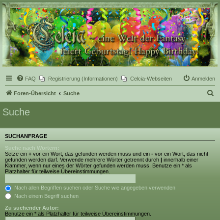
Celcia - eine Welt der
Fantasy
FAQ
Registrierung (Informationen)
Celcia-Webseiten
Anmelden
S
Foren-Übersicht
Suche
u
Suche
c
h
SUCHANFRAGE
e
Suche nach Wörtern:
Setze ein
+
vor ein Wort, das gefunden werden muss und ein
-
vor ein Wort, das nicht
gefunden werden darf. Verwende mehrere Wörter getrennt durch
|
innerhalb einer
Klammer, wenn nur eines der Wörter gefunden werden muss. Benutze ein * als
Platzhalter für teilweise Übereinstimmungen.
Nach allen Begriffen suchen oder Suche wie angegeben verwenden
Nach einem Begriff suchen
Zu suchender Autor:
Benutze ein * als Platzhalter für teilweise Übereinstimmungen.