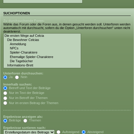
SUCHOPTIONEN
Zu durchsuchende Foren:
Wähle das Forum oder die Foren aus, in denen gesucht werden soll. Unterforen werden
automatisch mit durchsucht, sofern du die Option „Unterforen durchsuchen“ unten nicht
deaktivierst.
Unterforen durchsuchen:
Ja
Nein
Innerhalb suchen:
Betreff und Text der Beiträge
Nur im Text der Beiträge
Nur im Betreff der Themen
Nur im ersten Beitrag der Themen
Ergebnisse anzeigen als:
Beiträge
Themen
Ergebnisse sortieren nach:
Aufsteigend
Absteigend