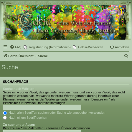
Celcia - eine Welt der
Fantasy
FAQ
Registrierung (Informationen)
Celcia-Webseiten
Anmelden
S
Foren-Übersicht
Suche
u
Suche
c
h
SUCHANFRAGE
e
Suche nach Wörtern:
Setze ein
+
vor ein Wort, das gefunden werden muss und ein
-
vor ein Wort, das nicht
gefunden werden darf. Verwende mehrere Wörter getrennt durch
|
innerhalb einer
Klammer, wenn nur eines der Wörter gefunden werden muss. Benutze ein * als
Platzhalter für teilweise Übereinstimmungen.
Nach allen Begriffen suchen oder Suche wie angegeben verwenden
Nach einem Begriff suchen
Zu suchender Autor:
Benutze ein * als Platzhalter für teilweise Übereinstimmungen.