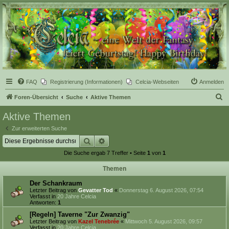
Celcia - eine Welt der
Fantasy
FAQ
Registrierung (Informationen)
Celcia-Webseiten
Anmelden
S
Foren-Übersicht
Suche
Aktive Themen
u
Aktive Themen
c
Zur erweiterten Suche
h
Suche
Erweiterte Suche
e
Die Suche ergab 7 Treffer • Seite
1
von
1
Themen
Der Schankraum
Letzter Beitrag von
Gevatter Tod
«
Donnerstag 6. August 2026, 07:54
Verfasst in
20 Jahre Celcia
Antworten:
1
[Regeln] Taverne "Zur Zwanzig"
Letzter Beitrag von
Kazel Tenebrée
«
Mittwoch 5. August 2026, 09:57
Verfasst in
20 Jahre Celcia