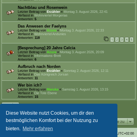
Nachtblau und Rosenwein
Letzter Beitrag von
Erzähler
«
Montag 3. August 2026, 22:41
Verfasst in
Wohnviertel Morgerias
Antworten:
5
Das Anwesen der Faelyns
Letzter Beitrag von
Azura
«
Montag 3. August 2026, 22:33
Verfasst in
Wohnviertel Andunies
Antworten:
118
1
2
3
4
5
[Besprechung] 20 Jahre Celcia
Letzter Beitrag von
Azura
«
Montag 3. August 2026, 20:09
Verfasst in
Informations-Brett
Antworten:
6
Aufbruch nach Norden
Letzter Beitrag von
Erzähler
«
Sonntag 2. August 2026, 12:11
Verfasst in
Das Königreich Jorsan
Antworten:
11
Wer bin ich?
Letzter Beitrag von
Maruka
«
Samstag 1. August 2026, 13:15
Verfasst in
Die Tote Ebene
Antworten:
15
Die Suche ergab 7 Treffer • Seite
1
von
1
Diese Website nutzt Cookies, um dir den
bestmöglichen Komfort bei der Nutzung zu
Gehe zu
bieten.
Mehr erfahren
Foren-Übersicht
Alle Zeiten sind
UTC+02:00