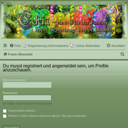
Celcia - eine Welt der
Fantasy
FAQ
Registrierung (Informationen)
Celcia-Webseiten
Anmelden
S
Foren-Übersicht
u
Du musst registriert und angemeldet sein, um Profile
c
anzuschauen.
h
Benutzername:
e
Passwort:
Ich habe mein Passwort vergessen
Angemeldet bleiben
Meinen Online-Status während dieser Sitzung verbergen